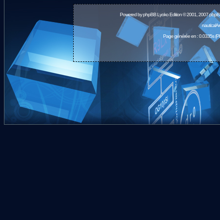
Powered by
phpBB
Lyoko Edition © 2001, 2007 phpB
nauticalA
Page générée en : 0.0335s (P