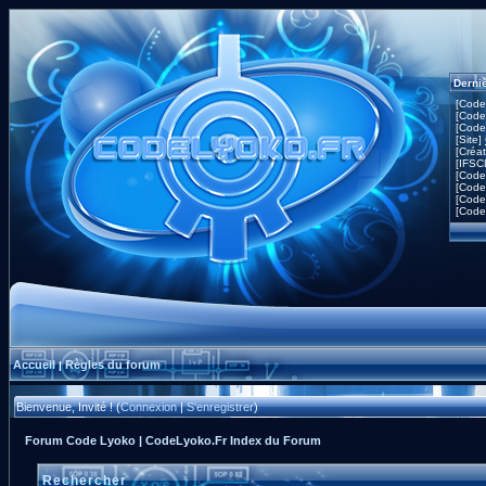
Derni
[Code
[Code
[Code
[Site]
[Créa
[IFSC
[Code
[Code
[Code
[Code
Accueil
Règles du forum
|
Bienvenue, Invité ! (
Connexion
|
S'enregistrer
)
Forum Code Lyoko | CodeLyoko.Fr Index du Forum
Rechercher