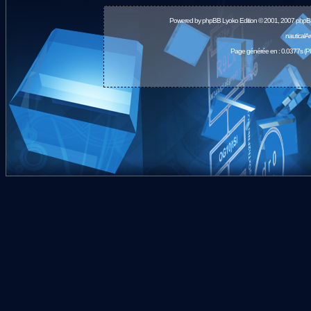
Powered by
phpBB
Lyoko Edition © 2001, 2007 phpB
nauticalA
Page générée en : 0.0377s (P