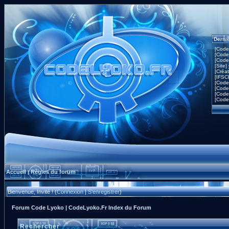
Derni
[Code
[Code
[Code
[Site]
[Créa
[IFSC
[Code
[Code
[Code
[Code
Accueil
Règles du forum
|
Bienvenue, Invité ! (
Connexion
|
S'enregistrer
)
Forum Code Lyoko | CodeLyoko.Fr Index du Forum
Rechercher