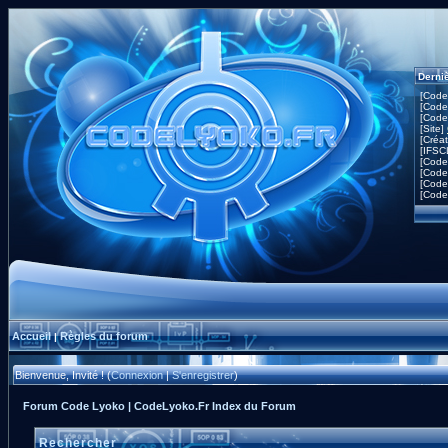
Derni
[Code
[Code
[Code
[Site]
[Créa
[IFSC
[Code
[Code
[Code
[Code
Accueil
Règles du forum
|
Bienvenue, Invité ! (
Connexion
|
S'enregistrer
)
Forum Code Lyoko | CodeLyoko.Fr Index du Forum
Rechercher