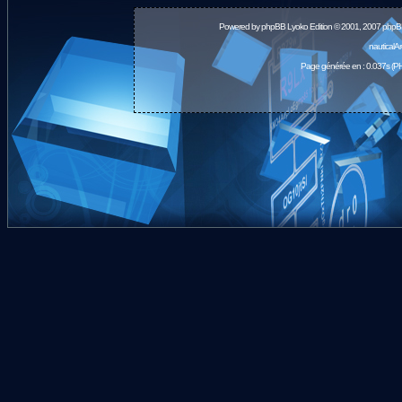
Powered by
phpBB
Lyoko Edition © 2001, 2007 phpB
nauticalA
Page générée en : 0.037s (PH