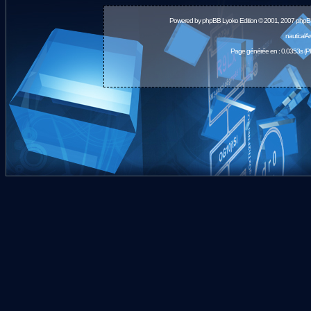
Powered by
phpBB
Lyoko Edition © 2001, 2007 phpB
nauticalA
Page générée en : 0.0353s (P