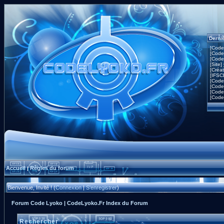
Derni
[Code
[Code
[Code
[Site]
[Créa
[IFSC
[Code
[Code
[Code
[Code
Accueil
Règles du forum
|
Bienvenue, Invité ! (
Connexion
|
S'enregistrer
)
Forum Code Lyoko | CodeLyoko.Fr Index du Forum
Rechercher