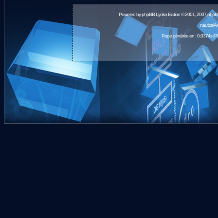
Powered by
phpBB
Lyoko Edition © 2001, 2007 phpB
nauticalA
Page générée en : 0.0374s (P