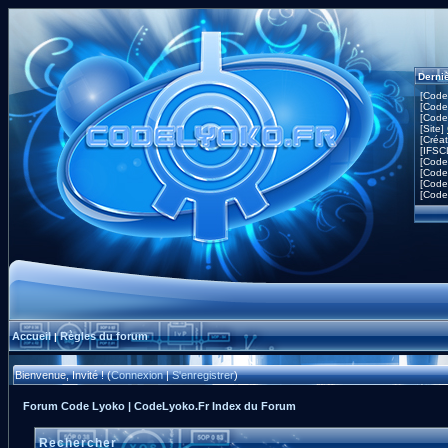
Derni
[Code
[Code
[Code
[Site]
[Créa
[IFSC
[Code
[Code
[Code
[Code
Accueil
Règles du forum
|
Bienvenue, Invité ! (
Connexion
|
S'enregistrer
)
Forum Code Lyoko | CodeLyoko.Fr Index du Forum
Rechercher