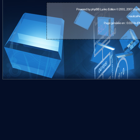
Powered by
phpBB
Lyoko Edition © 2001, 2007 phpB
nauticalA
Page générée en : 0.0374s (P