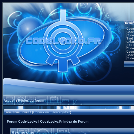
Derni
[Code
[Code
[Code
[Site]
[Créa
[IFSC
[Code
[Code
[Code
[Code
Accueil
Règles du forum
|
Bienvenue, Invité ! (
Connexion
|
S'enregistrer
)
Forum Code Lyoko | CodeLyoko.Fr Index du Forum
Rechercher