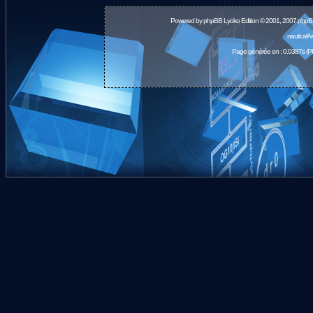
Powered by
phpBB
Lyoko Edition © 2001, 2007 phpB
nauticalA
Page générée en : 0.0387s (P