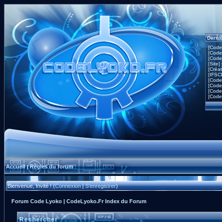
Derni
[Code
[Code
[Code
[Site]
[Créa
[IFSC
[Code
[Code
[Code
[Code
Accueil
Règles du forum
|
Bienvenue, Invité ! (
Connexion
|
S'enregistrer
)
Forum Code Lyoko | CodeLyoko.Fr Index du Forum
Rechercher