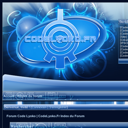
Derni
[Code
[Code
[Code
[Site]
[Créa
[IFSC
[Code
[Code
[Code
[Code
Accueil
Règles du forum
|
Bienvenue, Invité ! (
Connexion
|
S'enregistrer
)
Forum Code Lyoko | CodeLyoko.Fr Index du Forum
Rechercher