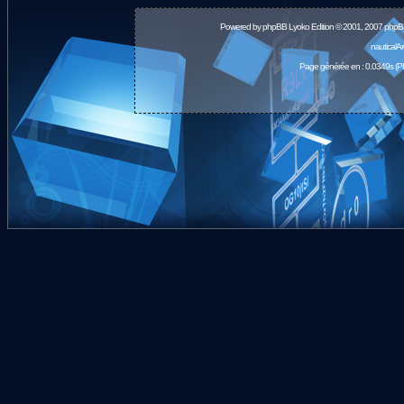
Powered by
phpBB
Lyoko Edition © 2001, 2007 phpB
nauticalA
Page générée en : 0.0349s (P