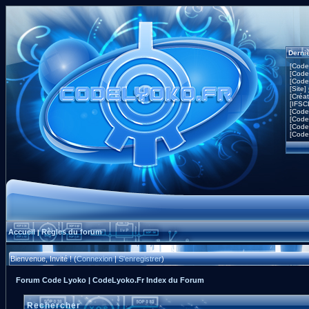
Derni
[Code
[Code
[Code
[Site]
[Créa
[IFSC
[Code
[Code
[Code
[Code
Accueil
Règles du forum
|
Bienvenue, Invité ! (
Connexion
|
S'enregistrer
)
Forum Code Lyoko | CodeLyoko.Fr Index du Forum
Rechercher