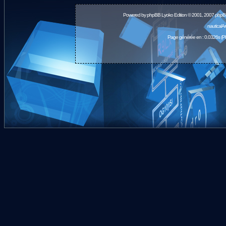
Powered by
phpBB
Lyoko Edition © 2001, 2007 phpB
nauticalA
Page générée en : 0.0326s (P