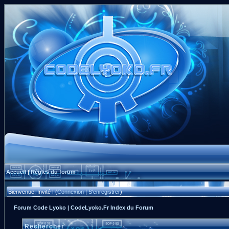
Accueil
Règles du forum
|
Bienvenue, Invité ! (
Connexion
|
S'enregistrer
)
Forum Code Lyoko | CodeLyoko.Fr Index du Forum
Rechercher