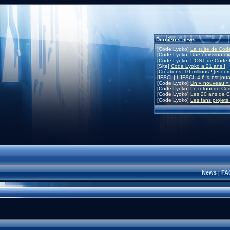
Dernières news
[Code Lyoko]
La suite de Code
[Code Lyoko]
Une émission exc
[Code Lyoko]
L'OST de Code L
[Site]
Code Lyoko a 21 ans !
[Créations]
10 millions ! (et co
[IFSCL]
L'IFSCL 4.6.X est joua
[Code Lyoko]
Un « nouveau » 
[Code Lyoko]
Le retour de Co
[Code Lyoko]
Les 20 ans de C
[Code Lyoko]
Les fans projets
News
FA
|