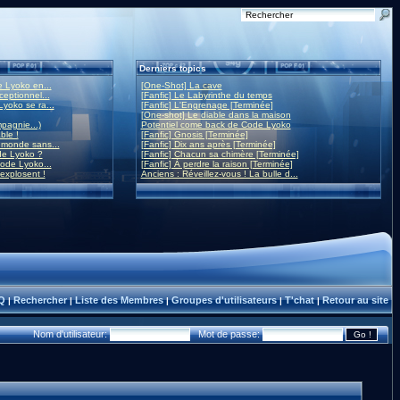
Derniers topics
 Lyoko en...
[One-Shot] La cave
eptionnel...
[Fanfic] Le Labyrinthe du temps
yoko se ra...
[Fanfic] L'Engrenage [Terminée]
[One-shot] Le diable dans la maison
mpagnie...)
Potentiel come back de Code Lyoko
ble !
[Fanfic] Gnosis [Terminée]
monde sans...
[Fanfic] Dix ans après [Terminée]
de Lyoko ?
[Fanfic] Chacun sa chimère [Terminée]
ode Lyoko...
[Fanfic] À perdre la raison [Terminée]
 explosent !
Anciens : Réveillez-vous ! La bulle d...
Q
Rechercher
Liste des Membres
Groupes d'utilisateurs
T'chat
Retour au site
|
|
|
|
|
Nom d'utilisateur:
Mot de passe: