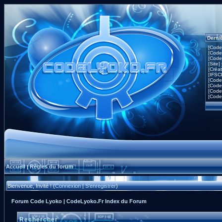
Derni
[Code
[Code
[Code
[Site]
[Créa
[IFSC
[Code
[Code
[Code
[Code
Accueil
Règles du forum
|
Bienvenue, Invité ! (
Connexion
|
S'enregistrer
)
Forum Code Lyoko | CodeLyoko.Fr Index du Forum
Rechercher