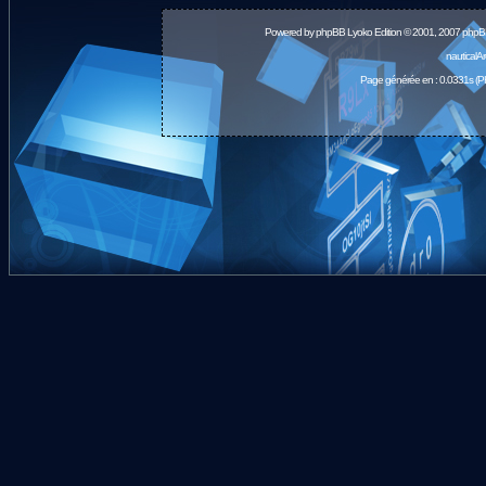
Powered by
phpBB
Lyoko Edition © 2001, 2007 phpB
nauticalA
Page générée en : 0.0331s (P