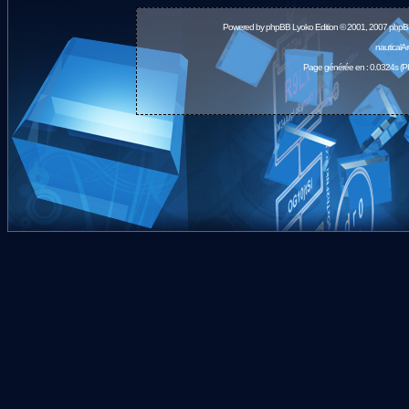
Powered by
phpBB
Lyoko Edition © 2001, 2007 phpB
nauticalA
Page générée en : 0.0324s (P