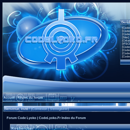
Derni
[Code
[Code
[Code
[Site]
[Créa
[IFSC
[Code
[Code
[Code
[Code
Accueil
Règles du forum
|
Bienvenue, Invité ! (
Connexion
|
S'enregistrer
)
Forum Code Lyoko | CodeLyoko.Fr Index du Forum
Rechercher