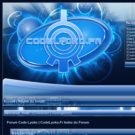
Derni
[Code
[Code
[Code
[Site]
[Créa
[IFSC
[Code
[Code
[Code
[Code
Accueil
Règles du forum
|
Bienvenue, Invité ! (
Connexion
|
S'enregistrer
)
Forum Code Lyoko | CodeLyoko.Fr Index du Forum
Rechercher