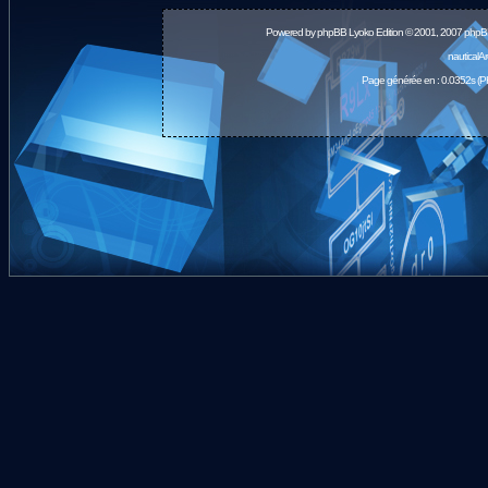
Powered by
phpBB
Lyoko Edition © 2001, 2007 phpB
nauticalA
Page générée en : 0.0352s (P