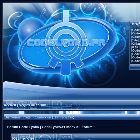
Derni
[Code
[Code
[Code
[Site]
[Créa
[IFSC
[Code
[Code
[Code
[Code
Accueil
Règles du forum
|
Bienvenue, Invité ! (
Connexion
|
S'enregistrer
)
Forum Code Lyoko | CodeLyoko.Fr Index du Forum
Rechercher