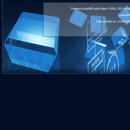
Powered by
phpBB
Lyoko Edition © 2001, 2007 phpB
nauticalA
Page générée en : 0.0364s (P