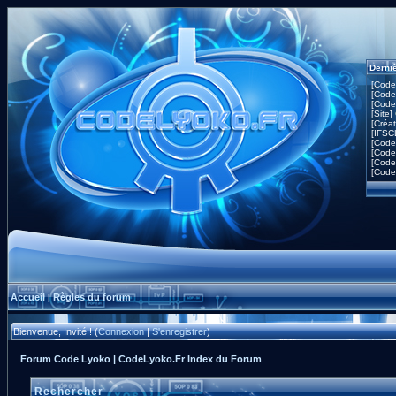
Derni
[Code
[Code
[Code
[Site]
[Créa
[IFSC
[Code
[Code
[Code
[Code
Accueil
Règles du forum
|
Bienvenue, Invité ! (
Connexion
|
S'enregistrer
)
Forum Code Lyoko | CodeLyoko.Fr Index du Forum
Rechercher