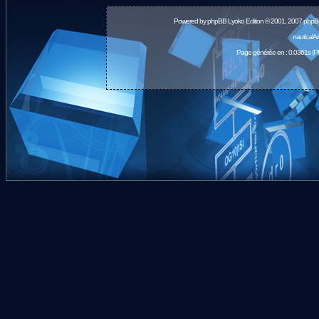
Powered by
phpBB
Lyoko Edition © 2001, 2007 phpB
nauticalA
Page générée en : 0.0361s (P