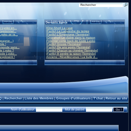
Derniers topics
 Lyoko en...
[One-Shot] La cave
eptionnel...
[Fanfic] Le Labyrinthe du temps
yoko se ra...
[Fanfic] L'Engrenage [Terminée]
[One-shot] Le diable dans la maison
mpagnie...)
Potentiel come back de Code Lyoko
ble !
[Fanfic] Gnosis [Terminée]
monde sans...
[Fanfic] Dix ans après [Terminée]
de Lyoko ?
[Fanfic] Chacun sa chimère [Terminée]
ode Lyoko...
[Fanfic] À perdre la raison [Terminée]
 explosent !
Anciens : Réveillez-vous ! La bulle d...
Q
Rechercher
Liste des Membres
Groupes d'utilisateurs
T'chat
Retour au site
|
|
|
|
|
Nom d'utilisateur:
Mot de passe: