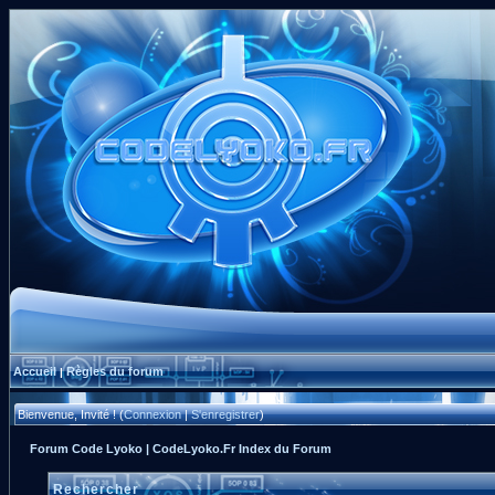
Accueil
Règles du forum
|
Bienvenue, Invité ! (
Connexion
|
S'enregistrer
)
Forum Code Lyoko | CodeLyoko.Fr Index du Forum
Rechercher