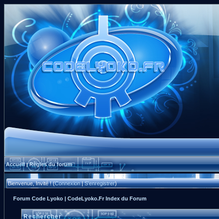
Accueil
Règles du forum
|
Bienvenue, Invité ! (
Connexion
|
S'enregistrer
)
Forum Code Lyoko | CodeLyoko.Fr Index du Forum
Rechercher