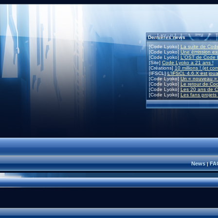
Dernières news
[Code Lyoko]
La suite de Code
[Code Lyoko]
Une émission exc
[Code Lyoko]
L'OST de Code L
[Site]
Code Lyoko a 21 ans !
[Créations]
10 millions ! (et co
[IFSCL]
L'IFSCL 4.6.X est joua
[Code Lyoko]
Un « nouveau » 
[Code Lyoko]
Le retour de Co
[Code Lyoko]
Les 20 ans de C
[Code Lyoko]
Les fans projets
News
FA
|