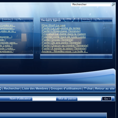
Derniers topics
 Lyoko en...
[One-Shot] La cave
eptionnel...
[Fanfic] Le Labyrinthe du temps
yoko se ra...
[Fanfic] L'Engrenage [Terminée]
[One-shot] Le diable dans la maison
mpagnie...)
Potentiel come back de Code Lyoko
ble !
[Fanfic] Gnosis [Terminée]
monde sans...
[Fanfic] Dix ans après [Terminée]
de Lyoko ?
[Fanfic] Chacun sa chimère [Terminée]
ode Lyoko...
[Fanfic] À perdre la raison [Terminée]
 explosent !
Anciens : Réveillez-vous ! La bulle d...
Q
Rechercher
Liste des Membres
Groupes d'utilisateurs
T'chat
Retour au site
|
|
|
|
|
Nom d'utilisateur:
Mot de passe: