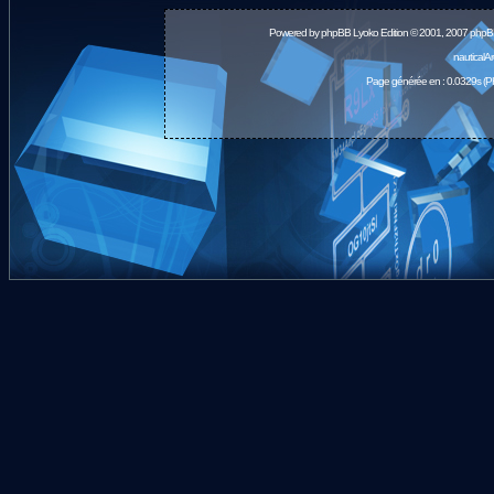
Powered by
phpBB
Lyoko Edition © 2001, 2007 phpB
nauticalA
Page générée en : 0.0329s (P