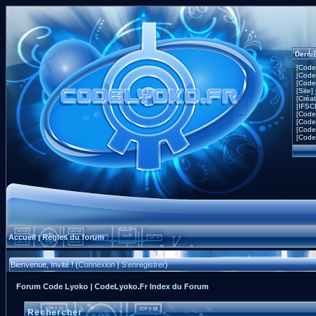
Derni
[Code
[Code
[Code
[Site]
[Créa
[IFSC
[Code
[Code
[Code
[Code
Accueil
Règles du forum
|
Bienvenue, Invité ! (
Connexion
|
S'enregistrer
)
Forum Code Lyoko | CodeLyoko.Fr Index du Forum
Rechercher