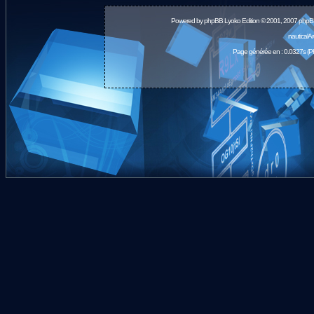
Powered by
phpBB
Lyoko Edition © 2001, 2007 phpB
nauticalA
Page générée en : 0.0327s (P