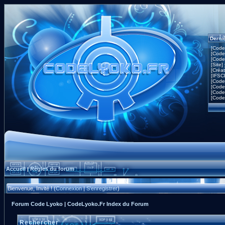
Derni
[Code
[Code
[Code
[Site]
[Créa
[IFSC
[Code
[Code
[Code
[Code
Accueil
Règles du forum
|
Bienvenue, Invité ! (
Connexion
|
S'enregistrer
)
Forum Code Lyoko | CodeLyoko.Fr Index du Forum
Rechercher