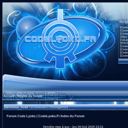
Derni
[Code
[Code
[Code
[Site]
[Créa
[IFSC
[Code
[Code
[Code
[Code
Accueil
Règles du forum
|
Bienvenue, Invité ! (
Connexion
|
S'enregistrer
)
Forum Code Lyoko | CodeLyoko.Fr Index du Forum
Dernière mise à jour : Jeu 06 Aoû 2026 23:21