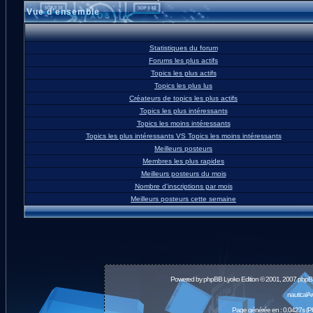
Vue d'ensemble
Statistiques du forum
Forums les plus actifs
Topics les plus actifs
Topics les plus lus
Créateurs de topics les plus actifs
Topics les plus intéressants
Topics les moins intéressants
Topics les plus intéressants VS Topics les moins intéressants
Meilleurs posteurs
Membres les plus rapides
Meilleurs posteurs du mois
Nombre d'inscriptions par mois
Meilleurs posteurs cette semaine
Powered by
phpBB
Lyoko Edition © 2001, 2007 phpB
nauticalA
Page générée en : 0.0427s (P