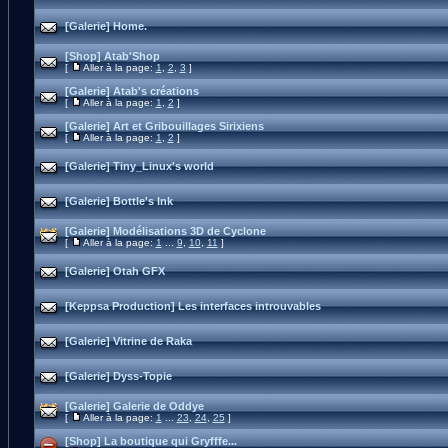
[Galerie] Home.
[Shop] Atab'Shop
[
Aller à la page:
1
,
2
,
3
]
[Galerie] Atab's créations
[
Aller à la page:
1
,
2
]
[Galerie] Art et Gribouillages Sirixiens
[
Aller à la page:
1
,
2
]
[Galerie] Tiny_Linux's world
[Galerie] Bottle's Ink
[Galerie] Modélisations 3D de Cyclone
[
Aller à la page:
1
...
9
,
10
,
11
]
[Galerie] Otah GFX
[Keppsa Production] Les interfaces introuvables
[Galerie] Vitrine de Raka
[Galerie] Dyss-Topie
[Galerie] Galerie de Oddye
[
Aller à la page:
1
...
23
,
24
,
25
]
[Shop] La boutique qui Gryfffe...