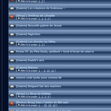
[
Aller à la page:
1
,
2
]
[Galerie] Les créations de Gokissou ~
[Shop] L'ArtShop de Lénaelle
[
Aller à la page:
1
,
2
,
3
,
4
]
[Galerie] Nouvelle galerie de Jessie
[Galerie] NightSon
[Galerie] Les dessins by Ulfira
[
Aller à la page:
1
,
2
]
Poster 07, du Père Dodu, amélioré + fond d'écran de celui-ci
[Galerie] Kadeli's arts
[Galerie] Bidules
[
Aller à la page:
1
...
9
,
10
,
11
]
texture code lyoko pour cinema 4d
[Galerie] Belgarel fait des machins
[Shop] Le Shop de Kikilian
[
Aller à la page:
1
,
2
,
3
,
4
]
[Bronze Shop] Dans l'atelier de Mel-san!
[
Aller à la page:
1
...
38
,
39
,
40
]