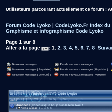
Utilisateurs parcourant actuellement ce forum : 
Forum Code Lyoko | CodeLyoko.Fr Index du
Graphisme et infographisme Code Lyoko
Page
1
sur
8
Aller à la page
:
1
,
2
,
3
,
4
,
5
,
6
,
7
,
8
Suiva
Nouveaux messages
Pas de nouveaux messages
Nouveaux messages [ Populaire ]
Pas de nouveaux messages [ Populaire ]
Nouveaux messages [ Verrouillé ]
Pas de nouveaux messages [ Verrouillé ]
Graphisme et infographisme Code Lyoko
Sujets
Annonce :
[Concours] Ho ho, je suis la Mère Noël !
[
Aller à la page:
1
...
4
,
5
,
6
]