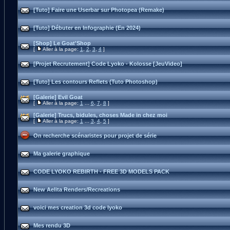
[Tuto] Faire une Userbar sur Photopea (Remake)
[Tuto] Débuter en Infographie (En 2024)
[Shop] Le Goat'Shop
[
Aller à la page:
1
,
2
,
3
,
4
]
[Projet Recrutement] Code Lyoko - Kolosse [JeuVideo]
[Tuto] Les contours Reflets (Tuto Photoshop)
[Galerie] Evil Goat
[
Aller à la page:
1
...
6
,
7
,
8
]
[Galerie] Trucs, bidules, choses Made in chez moi
[
Aller à la page:
1
...
3
,
4
,
5
]
On recherche scénaristes pour projet de série
Ma galerie graphique
CODE LYOKO REBIRTH - FREE 3D MODELS PACK
New Aelita Renders/Recreations
voici mes creation 3d code lyoko
Mes rendu 3D