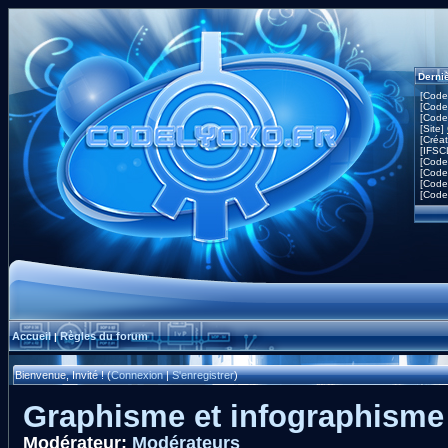
Derni
[Code
[Code
[Code
[Site]
[Créa
[IFSC
[Code
[Code
[Code
[Code
Accueil
Règles du forum
|
Bienvenue, Invité ! (
Connexion
|
S'enregistrer
)
Graphisme et infographism
Modérateur:
Modérateurs