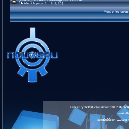
[Galerie] Dessins et montages de Lénaelle
[
Aller à la page:
1
...
8
,
9
,
10
]
Montrer les sujet
Powered by
phpBB
Lyoko Edition © 2001, 2007 phpB
nauticalA
Page générée en : 0.0399s (P