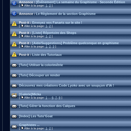
Annonce :
[Événement] La semaine du Graphisme - Seconde Édition
[
Aller à la page:
1
,
2
]
Annonce :
Le Règlement de la section Graphisme
Post-it :
Envoyez vos Fanarts sur le site !
[
Aller à la page:
1
,
2
]
Post-it :
[Liste] Répertoire des Shops
[
Aller à la page:
1
,
2
]
Post-it :
[Aide/Suggestions] Problème quelconque en graphisme
[
Aller à la page:
1
,
2
,
3
]
Post-it :
Liste des Tutoriaux
[Tuto] Utiliser la colorimétrie
[Tuto] Découper un render
Découvrez mes créations Code Lyoko avec un soupçon d'IA !
[Galerie]Micka
[
Aller à la page:
1
...
6
,
7
,
8
]
[Tuto] Gérer la fonction des Calques
[Index] Les Tuto'Goat
Graphistes ...
[
Aller à la page:
1
,
2
]