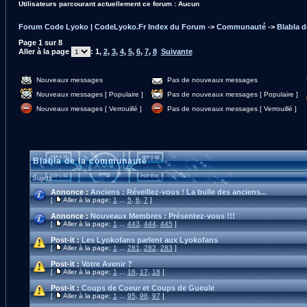
Utilisateurs parcourant actuellement ce forum : Aucun
Forum Code Lyoko | CodeLyoko.Fr Index du Forum
->
Communauté
->
Blabla 
Page
1
sur
8
Aller à la page
:
1
,
2
,
3
,
4
,
5
,
6
,
7
,
8
Suivante
Nouveaux messages
Pas de nouveaux messages
Nouveaux messages [ Populaire ]
Pas de nouveaux messages [ Populaire ]
Nouveaux messages [ Verrouillé ]
Pas de nouveaux messages [ Verrouillé ]
Blabla de la communauté
Sujets
Annonce :
Anciens : Réveillez-vous ! La bulle des anciens...
[
Aller à la page:
1
...
5
,
6
,
7
]
Annonce :
Nouveaux Membres : Présentez-vous !!!
[
Aller à la page:
1
...
443
,
444
,
445
]
Post-it :
Les Lyokofans parlent aux Lyokofans
[
Aller à la page:
1
...
281
,
282
,
283
]
Post-it :
Votre Avenir ?
[
Aller à la page:
1
...
16
,
17
,
18
]
Post-it :
Coups de Coeur et Coups de Gueule
[
Aller à la page:
1
...
95
,
96
,
97
]