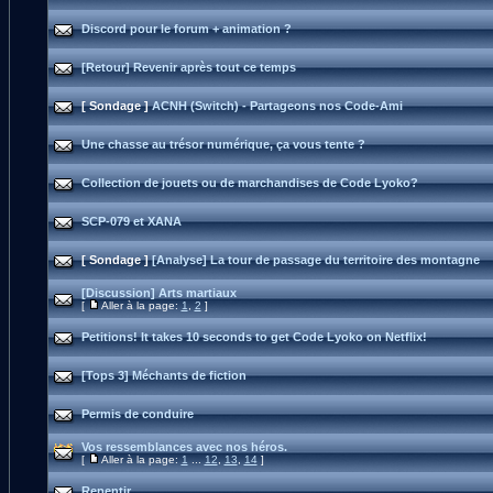
Discord pour le forum + animation ?
[Retour] Revenir après tout ce temps
[ Sondage ]
ACNH (Switch) - Partageons nos Code-Ami
Une chasse au trésor numérique, ça vous tente ?
Collection de jouets ou de marchandises de Code Lyoko?
SCP-079 et XANA
[ Sondage ]
[Analyse] La tour de passage du territoire des montagne
[Discussion] Arts martiaux
[
Aller à la page:
1
,
2
]
Petitions! It takes 10 seconds to get Code Lyoko on Netflix!
[Tops 3] Méchants de fiction
Permis de conduire
Vos ressemblances avec nos héros.
[
Aller à la page:
1
...
12
,
13
,
14
]
Repentir.