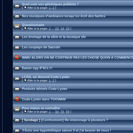
Quel sont vos génériques préférés ?
[
Aller à la page:
1
,
2
]
Nos musiques d'ambiance lorsqu'on écrit des fanfics
Questionnaire
[
Aller à la page:
1
...
23
,
24
,
25
]
Les bruitage de la série et la musique sfx
Les cosplays de Satoshi
IMMU ALORS ON NE CONTINUE PAS LES CHOSE QUON A COMMENCE
Easter egg IFSCL!!!
LCDS, un discord Code Lyoko
[
Aller à la page:
1
,
2
]
Produits dérivés Code Lyoko
Code Lyoko dans TOOWAM
Pour mieux se connaître
[
Aller à la page:
1
...
54
,
55
,
56
]
[ Sondage ]
[Confinement] Re-visionnage à plusieurs ?
J'écris une hypothétique saison 5 et j'ai besoin de vous !