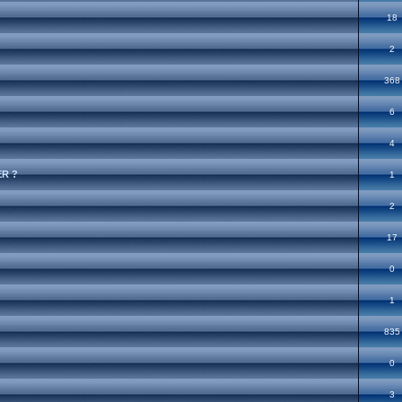
18
2
368
6
4
R ?
1
2
17
0
1
835
0
3