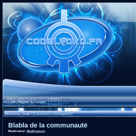
Accueil
Règles du forum
|
Bienvenue, Invité ! (
Connexion
|
S'enregistrer
)
Blabla de la communauté
Modérateur:
Modérateurs