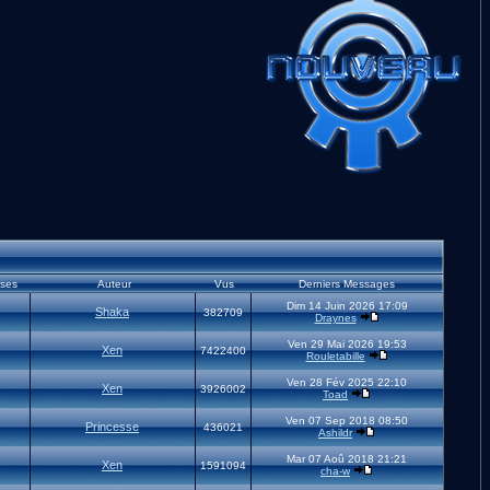
ses
Auteur
Vus
Derniers Messages
Dim 14 Juin 2026 17:09
Shaka
382709
Draynes
Ven 29 Mai 2026 19:53
Xen
2
7422400
Rouletabille
Ven 28 Fév 2025 22:10
Xen
3
3926002
Toad
Ven 07 Sep 2018 08:50
Princesse
436021
Ashildr
Mar 07 Aoû 2018 21:21
Xen
2
1591094
cha-w