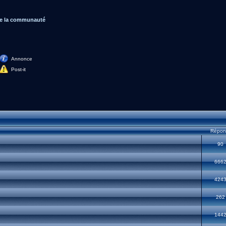
de la communauté
Annonce
Post-it
Répon
90
666
424
262
144