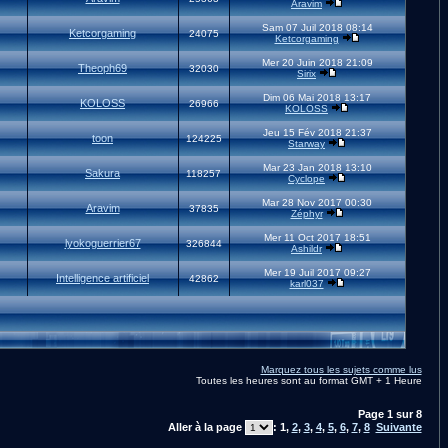
Aravim
Sam 07 Juil 2018 08:14
Ketcorgaming
24075
Ketcorgaming
Mer 20 Juin 2018 21:09
Theoph69
32030
Sirix
Dim 06 Mai 2018 13:17
KOLOSS
26966
KOLOSS
Jeu 15 Fév 2018 21:37
toon
124225
Starway
Mar 23 Jan 2018 13:10
Sakura
118257
Cyclope
Mar 28 Nov 2017 00:30
Aravim
37835
Zéphyr
Mer 11 Oct 2017 18:51
lyokoguerrier67
326844
Ashildr
Mer 19 Juil 2017 09:27
Intelligence artificiel
42862
karl037
Marquez tous les sujets comme lus
Toutes les heures sont au format GMT + 1 Heure
Page
1
sur
8
Aller à la page
:
1
,
2
,
3
,
4
,
5
,
6
,
7
,
8
Suivante