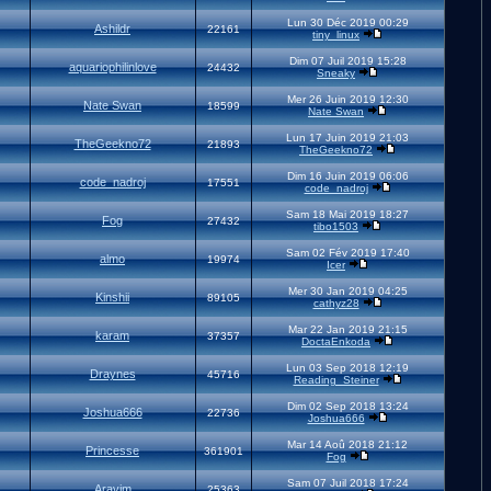
Lun 30 Déc 2019 00:29
Ashildr
22161
tiny_linux
Dim 07 Juil 2019 15:28
aquariophilinlove
24432
Sneaky
Mer 26 Juin 2019 12:30
Nate Swan
18599
Nate Swan
Lun 17 Juin 2019 21:03
TheGeekno72
21893
TheGeekno72
Dim 16 Juin 2019 06:06
code_nadroj
17551
code_nadroj
Sam 18 Mai 2019 18:27
Fog
27432
tibo1503
Sam 02 Fév 2019 17:40
almo
19974
Icer
Mer 30 Jan 2019 04:25
Kinshii
89105
cathyz28
Mar 22 Jan 2019 21:15
karam
37357
DoctaEnkoda
Lun 03 Sep 2018 12:19
Draynes
45716
Reading_Steiner
Dim 02 Sep 2018 13:24
Joshua666
22736
Joshua666
Mar 14 Aoû 2018 21:12
Princesse
361901
Fog
Sam 07 Juil 2018 17:24
Aravim
25363