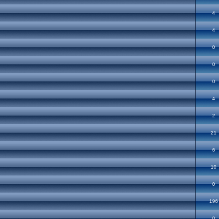
4
4
0
0
0
4
2
21
6
10
0
196
0