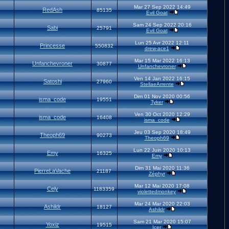
Mar 27 Sep 2022 14:49
RedAsh
85135
Evil Goat
Sam 24 Sep 2022 20:16
Sabi
25791
Evil Goat
Lun 25 Avr 2022 12:11
Princesse
550832
drew-ace1
Mar 15 Mar 2022 16:13
Unfanchevroner
30877
Unfanchevroner
Ven 14 Jan 2022 16:15
Satoshi
27960
StellaeArrente
Dim 01 Nov 2020 00:56
isma_code
19551
Tyker
Ven 30 Oct 2020 12:29
isma_code
16408
isma_code
Jeu 03 Sep 2020 18:49
Theoph69
90273
Theoph69
Lun 22 Juin 2020 10:13
Emy
16325
Emy
Dim 31 Mai 2020 11:36
PierreLaVache
21187
Zéphyr
Mar 12 Mai 2020 17:08
Cely
1183359
violettedmonkey
Mar 24 Mar 2020 22:03
Ashildr
18127
Ashildr
Sam 21 Mar 2020 15:07
Yoxiz
19515
Icer