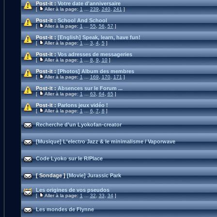
Post-it :
Votre date d'anniversaire
[
Aller à la page:
1
...
239
,
240
,
241
]
Post-it :
School And School
[
Aller à la page:
1
...
55
,
56
,
57
]
Post-it :
[English] Speak, learn, have fun!
[
Aller à la page:
1
...
3
,
4
,
5
]
Post-it :
Vos adresses de messageries
[
Aller à la page:
1
...
8
,
9
,
10
]
Post-it :
[Photos] Album des membres
[
Aller à la page:
1
...
169
,
170
,
171
]
Post-it :
Absences sur le Forum ...
[
Aller à la page:
1
...
63
,
64
,
65
]
Post-it :
Parlons jeux vidéo !
[
Aller à la page:
1
...
6
,
7
,
8
]
Recherche d’un Lyokofan-creator
[Musique] L'electro Jazz & le minimalisme / Vaporwave
Code Lyoko sur le R/Place
[ Sondage ]
[Movie] Jurassic Park
Les origines de vos pseudos
[
Aller à la page:
1
...
32
,
33
,
34
]
Les mondes de Flynne