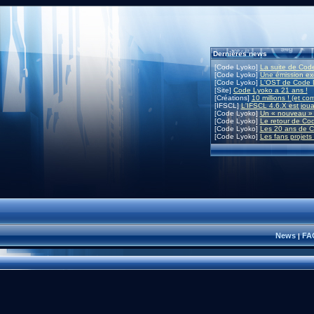
Dernières news
[Code Lyoko]
La suite de Code
[Code Lyoko]
Une émission exc
[Code Lyoko]
L'OST de Code L
[Site]
Code Lyoko a 21 ans !
[Créations]
10 millions ! (et co
[IFSCL]
L'IFSCL 4.6.X est joua
[Code Lyoko]
Un « nouveau » 
[Code Lyoko]
Le retour de Co
[Code Lyoko]
Les 20 ans de C
[Code Lyoko]
Les fans projets
News
FA
|