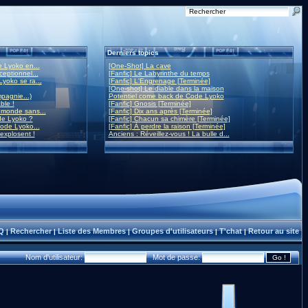
Derniers topics
 Lyoko en...
[One-Shot] La cave
eptionnel...
[Fanfic] Le Labyrinthe du temps
yoko se ra...
[Fanfic] L'Engrenage [Terminée]
[One-shot] Le diable dans la maison
mpagnie...)
Potentiel come back de Code Lyoko
ble !
[Fanfic] Gnosis [Terminée]
monde sans...
[Fanfic] Dix ans après [Terminée]
de Lyoko ?
[Fanfic] Chacun sa chimère [Terminée]
ode Lyoko...
[Fanfic] À perdre la raison [Terminée]
 explosent !
Anciens : Réveillez-vous ! La bulle d...
Q
Rechercher
Liste des Membres
Groupes d'utilisateurs
T'chat
Retour au site
|
|
|
|
|
Nom d'utilisateur:
Mot de passe: