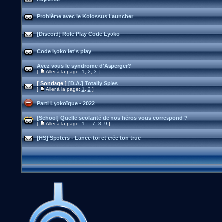
Problème avec le Kolossus Launcher
[Discord] Role Play Code Lyoko
Code lyoko let's play
Avez vous le syndrome d'Asperger?
[
Aller à la page:
1
,
2
,
3
]
[ Sondage ]
[D.A.] Totally Spies
[
Aller à la page:
1
,
2
]
Parti Lyokoïque - 2022
[School] Quelle scolarité de nos héros vous correspond ?
[
Aller à la page:
1
...
7
,
8
,
9
]
[HS] Spoters - Lance-toi et crée ton truc