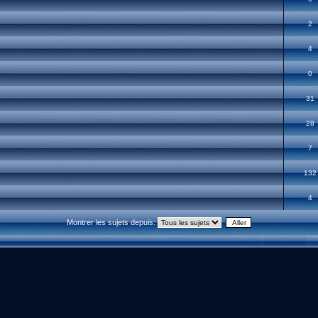
2
4
0
31
28
7
132
4
Montrer les sujets depuis: