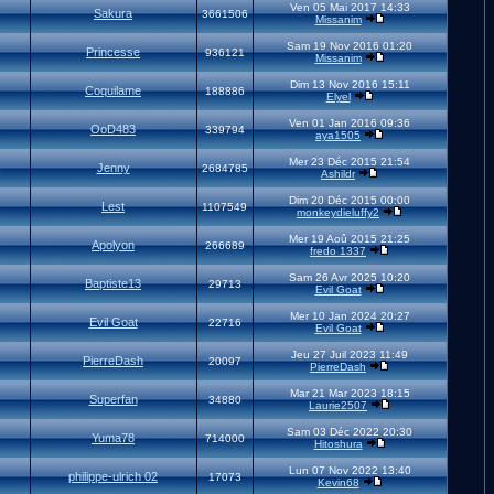
Ven 05 Mai 2017 14:33
Sakura
9
3661506
Missanim
Sam 19 Nov 2016 01:20
Princesse
936121
Missanim
Dim 13 Nov 2016 15:11
Coquilame
188886
Elyel
Ven 01 Jan 2016 09:36
OoD483
339794
aya1505
Mer 23 Déc 2015 21:54
Jenny
3
2684785
Ashildr
Dim 20 Déc 2015 00:00
Lest
1107549
monkeydieluffy2
Mer 19 Aoû 2015 21:25
Apolyon
266689
fredo 1337
Sam 26 Avr 2025 10:20
Baptiste13
29713
Evil Goat
Mer 10 Jan 2024 20:27
Evil Goat
22716
Evil Goat
Jeu 27 Juil 2023 11:49
PierreDash
20097
PierreDash
Mar 21 Mar 2023 18:15
Superfan
34880
Laurie2507
Sam 03 Déc 2022 20:30
Yuma78
714000
Hitoshura
Lun 07 Nov 2022 13:40
philippe-ulrich 02
17073
Kevin68