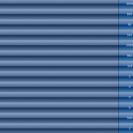
360
845
60
141
256
963
119
2
0
0
8
500
2