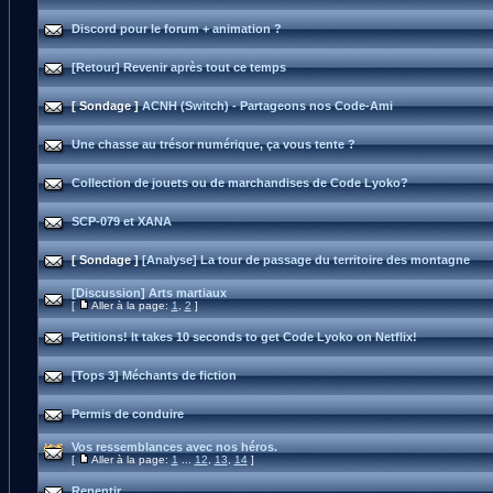
Discord pour le forum + animation ?
[Retour] Revenir après tout ce temps
[ Sondage ]
ACNH (Switch) - Partageons nos Code-Ami
Une chasse au trésor numérique, ça vous tente ?
Collection de jouets ou de marchandises de Code Lyoko?
SCP-079 et XANA
[ Sondage ]
[Analyse] La tour de passage du territoire des montagne
[Discussion] Arts martiaux
[
Aller à la page:
1
,
2
]
Petitions! It takes 10 seconds to get Code Lyoko on Netflix!
[Tops 3] Méchants de fiction
Permis de conduire
Vos ressemblances avec nos héros.
[
Aller à la page:
1
...
12
,
13
,
14
]
Repentir.