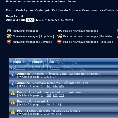
Utilisateurs parcourant actuellement ce forum : Aucun
Forum Code Lyoko | CodeLyoko.Fr Index du Forum
->
Communauté
->
Blabla d
Page
1
sur
8
Aller à la page
:
1
,
2
,
3
,
4
,
5
,
6
,
7
,
8
Suivante
Nouveaux messages
Pas de nouveaux messages
Nouveaux messages [ Populaire ]
Pas de nouveaux messages [ Populaire ]
Nouveaux messages [ Verrouillé ]
Pas de nouveaux messages [ Verrouillé ]
Blabla de la communauté
Sujets
Annonce :
Anciens : Réveillez-vous ! La bulle des anciens...
[
Aller à la page:
1
...
5
,
6
,
7
]
Annonce :
Nouveaux Membres : Présentez-vous !!!
[
Aller à la page:
1
...
443
,
444
,
445
]
Post-it :
Les Lyokofans parlent aux Lyokofans
[
Aller à la page:
1
...
281
,
282
,
283
]
Post-it :
Votre Avenir ?
[
Aller à la page:
1
...
16
,
17
,
18
]
Post-it :
Coups de Coeur et Coups de Gueule
[
Aller à la page:
1
...
95
,
96
,
97
]