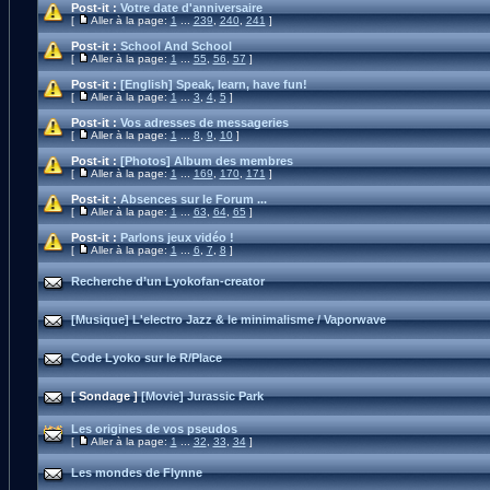
Post-it :
Votre date d'anniversaire
[
Aller à la page:
1
...
239
,
240
,
241
]
Post-it :
School And School
[
Aller à la page:
1
...
55
,
56
,
57
]
Post-it :
[English] Speak, learn, have fun!
[
Aller à la page:
1
...
3
,
4
,
5
]
Post-it :
Vos adresses de messageries
[
Aller à la page:
1
...
8
,
9
,
10
]
Post-it :
[Photos] Album des membres
[
Aller à la page:
1
...
169
,
170
,
171
]
Post-it :
Absences sur le Forum ...
[
Aller à la page:
1
...
63
,
64
,
65
]
Post-it :
Parlons jeux vidéo !
[
Aller à la page:
1
...
6
,
7
,
8
]
Recherche d’un Lyokofan-creator
[Musique] L'electro Jazz & le minimalisme / Vaporwave
Code Lyoko sur le R/Place
[ Sondage ]
[Movie] Jurassic Park
Les origines de vos pseudos
[
Aller à la page:
1
...
32
,
33
,
34
]
Les mondes de Flynne