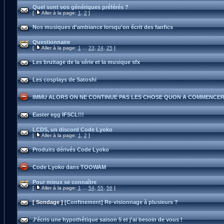
Quel sont vos génériques préférés ?
[
Aller à la page:
1
,
2
]
Nos musiques d'ambiance lorsqu'on écrit des fanfics
Questionnaire
[
Aller à la page:
1
...
23
,
24
,
25
]
Les bruitage de la série et la musique sfx
Les cosplays de Satoshi
IMMU ALORS ON NE CONTINUE PAS LES CHOSE QUON A COMMENCER
Easter egg IFSCL!!!
LCDS, un discord Code Lyoko
[
Aller à la page:
1
,
2
]
Produits dérivés Code Lyoko
Code Lyoko dans TOOWAM
Pour mieux se connaître
[
Aller à la page:
1
...
54
,
55
,
56
]
[ Sondage ]
[Confinement] Re-visionnage à plusieurs ?
J'écris une hypothétique saison 5 et j'ai besoin de vous !