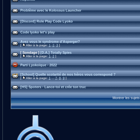
Problème avec le Kolossus Launcher
[Discord] Role Play Code Lyoko
Code lyoko let's play
Avez vous le syndrome d'Asperger?
[
Aller à la page:
1
,
2
,
3
]
[ Sondage ]
[D.A.] Totally Spies
[
Aller à la page:
1
,
2
]
Parti Lyokoïque - 2022
[School] Quelle scolarité de nos héros vous correspond ?
[
Aller à la page:
1
...
7
,
8
,
9
]
[HS] Spoters - Lance-toi et crée ton truc
Montrer les sujet