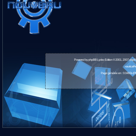
Powered by
phpBB
Lyoko Edition © 2001, 2007 phpB
nauticalA
Page générée en : 0.0483s (P