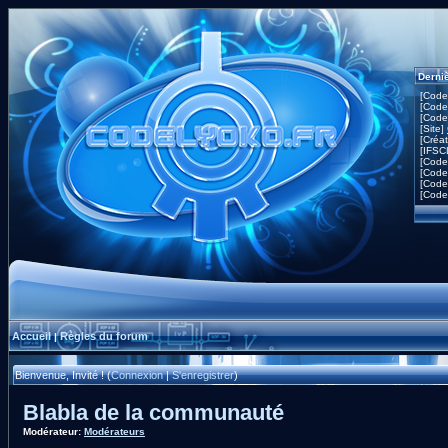
Derni
[Code
[Code
[Code
[Site]
[Créa
[IFSC
[Code
[Code
[Code
[Code
Accueil
Règles du forum
|
Bienvenue, Invité ! (
Connexion
|
S'enregistrer
)
Blabla de la communauté
Modérateur:
Modérateurs