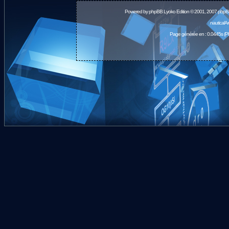
Powered by
phpBB
Lyoko Edition © 2001, 2007 phpB
nauticalA
Page générée en : 0.0445s (P