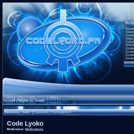
Derni
[Code
[Code
[Code
[Site]
[Créa
[IFSC
[Code
[Code
[Code
[Code
Accueil
Règles du forum
|
Bienvenue, Invité ! (
Connexion
|
S'enregistrer
)
Code Lyoko
Modérateur:
Modérateurs