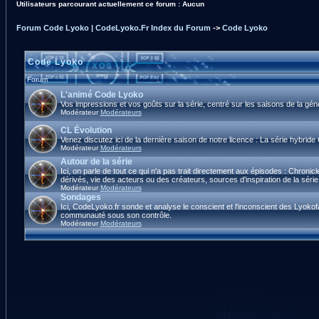
Utilisateurs parcourant actuellement ce forum : Aucun
Forum Code Lyoko | CodeLyoko.Fr Index du Forum
->
Code Lyoko
Code Lyoko
Forum
L'animé Code Lyoko
Vos impressions et vos goûts sur la série, centré sur les saisons de la gé
Modérateur
Modérateurs
CL Évolution
Venez discutez ici de la dernière saison de notre licence : La série hybrid
Modérateur
Modérateurs
Autour de la série
Ici, on parle de tout ce qui n'a pas trait directement aux épisodes : Chroni
dérivés, vie des acteurs ou des créateurs, sources d'inspiration de la série,
Modérateur
Modérateurs
Sondages
Ici, CodeLyoko.fr sonde et analyse le conscient et l'inconscient des Lyokof
communauté sous son contrôle.
Modérateur
Modérateurs