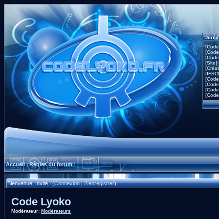
Derni
[Code
[Code
[Code
[Site]
[Créa
[IFSC
[Code
[Code
[Code
[Code
Accueil
Règles du forum
|
Bienvenue, Invité ! (
Connexion
|
S'enregistrer
)
Code Lyoko
Modérateur:
Modérateurs