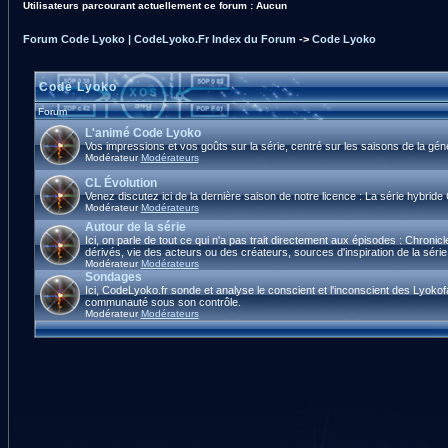
Utilisateurs parcourant actuellement ce forum : Aucun
Forum Code Lyoko | CodeLyoko.Fr Index du Forum
->
Code Lyoko
Code Lyoko
Forum
L'animé Code Lyoko
Vos impressions et vos goûts sur la série, centré sur les saisons de la gé
Modérateur
Modérateurs
CL Évolution
Venez discutez ici de la dernière saison de notre licence : La série hybrid
Modérateur
Modérateurs
Autour de la série
Ici, on parle de tout ce qui n'a pas trait directement aux épisodes : Chroni
dérivés, vie des acteurs ou des créateurs, sources d'inspiration de la série,
Modérateur
Modérateurs
Sondages
Ici, CodeLyoko.fr sonde et analyse le conscient et l'inconscient des Lyokof
communauté sous son contrôle.
Modérateur
Modérateurs