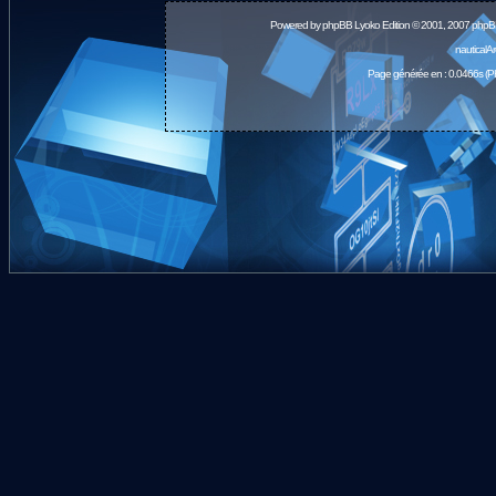
Powered by
phpBB
Lyoko Edition © 2001, 2007 phpB
nauticalA
Page générée en : 0.0466s (P