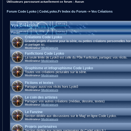
Utilisateurs parcourant actuellement ce forum : Aucun
Forum Code Lyoko | CodeLyoko.Fr Index du Forum
->
Vos Créations
Vos Créations
Forum
Créations Code Lyoko
Grands projets d'avenir pour la série, ou petites créations personnelles ho
et partager ici.
Modérateur
Modérateurs
Fanfictions Code Lyoko
La seule limite de Lyokô est celle du Pôle Fanfiction, partagez vos récits.
Modérateur
Modérateurs
Graphisme et infographisme Code Lyoko
Toutes vos créations picturales sur la série.
Modérateur
Modérateurs
Fictions et textes
Partagez aussi vos récits hors Lyokô
Modérateur
Modérateurs
Le coin des artistes
Partagez vos autres créations (médias, dessins, textes)
Modérateur
Modérateurs
Le Fanzine
Section dédiée aux discussions sur le Mag' en ligne Code Lyoko.
Modérateur
Modérateurs
Projets partenaires
Section dédiée aux projets partenaires de CodeLyoko.fr !