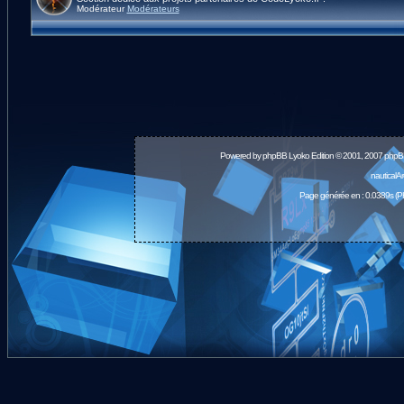
Modérateur
Modérateurs
Powered by
phpBB
Lyoko Edition © 2001, 2007 phpB
nauticalA
Page générée en : 0.0389s (P