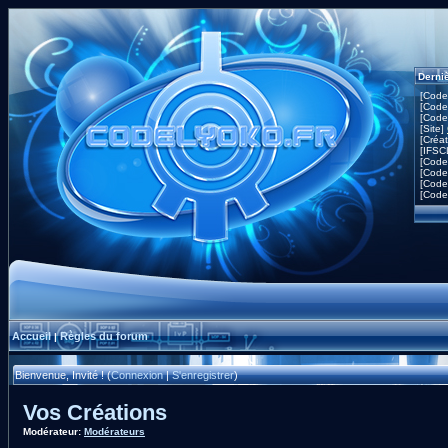
Derni
[Code
[Code
[Code
[Site]
[Créa
[IFSC
[Code
[Code
[Code
[Code
Accueil
Règles du forum
|
Bienvenue, Invité ! (
Connexion
|
S'enregistrer
)
Vos Créations
Modérateur:
Modérateurs