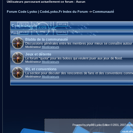
Utilisateurs parcourant actuellement ce forum : Aucun
Forum Code Lyoko | CodeLyoko.Fr Index du Forum
->
Communauté
Communauté
Forum
Blabla de la communauté
Discussions générales entre les membres pour mieux se connaître autour d
Modérateur
Modérateurs
Jeux et détente
Le forum "quota" pour les boloss qui veulent jouer aux jeux de flood.
Modérateur
Modérateurs
IRL et conventions
La section pour discuter des rencontres de fans et des conventions comm
Modérateur
Modérateurs
Powered by
phpBB
Lyoko Edition © 2001, 2007 phpB
nauticalA