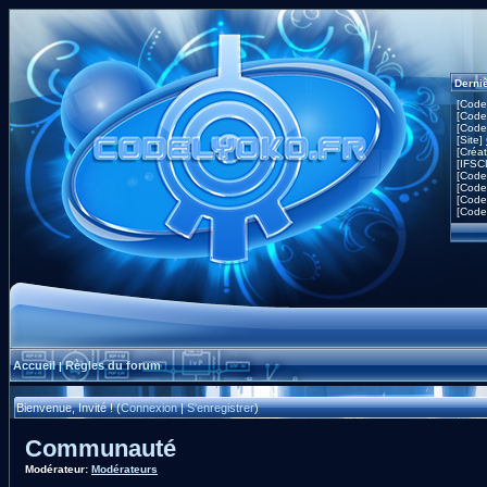
Derni
[Code
[Code
[Code
[Site]
[Créa
[IFSC
[Code
[Code
[Code
[Code
Accueil
Règles du forum
|
Bienvenue, Invité ! (
Connexion
|
S'enregistrer
)
Communauté
Modérateur:
Modérateurs