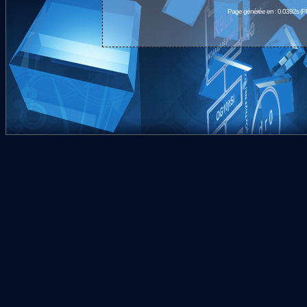
Page générée en : 0.0392s (P