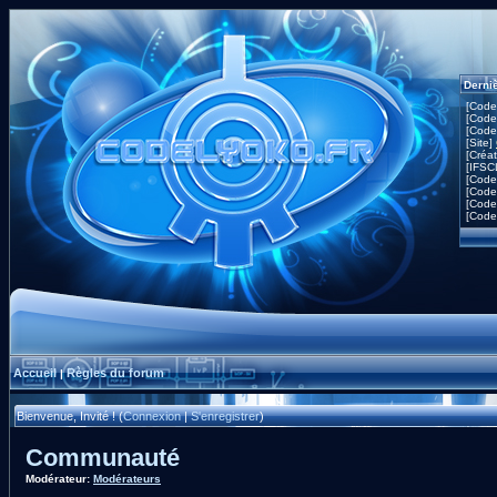
Derni
[Code
[Code
[Code
[Site]
[Créa
[IFSC
[Code
[Code
[Code
[Code
Accueil
Règles du forum
|
Bienvenue, Invité ! (
Connexion
|
S'enregistrer
)
Communauté
Modérateur:
Modérateurs