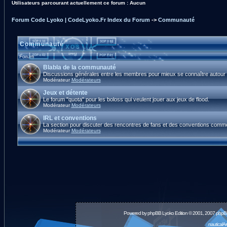
Utilisateurs parcourant actuellement ce forum : Aucun
Forum Code Lyoko | CodeLyoko.Fr Index du Forum
->
Communauté
Communauté
Forum
Blabla de la communauté
Discussions générales entre les membres pour mieux se connaître autour d
Modérateur
Modérateurs
Jeux et détente
Le forum "quota" pour les boloss qui veulent jouer aux jeux de flood.
Modérateur
Modérateurs
IRL et conventions
La section pour discuter des rencontres de fans et des conventions comm
Modérateur
Modérateurs
Powered by
phpBB
Lyoko Edition © 2001, 2007 phpB
nauticalA