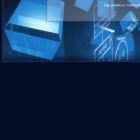
Page générée en : 0.0408s (P