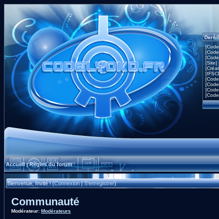
Derni
[Code
[Code
[Code
[Site]
[Créa
[IFSC
[Code
[Code
[Code
[Code
Accueil
Règles du forum
|
Bienvenue, Invité ! (
Connexion
|
S'enregistrer
)
Communauté
Modérateur:
Modérateurs