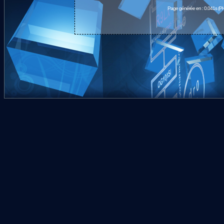
Page générée en : 0.041s (PH