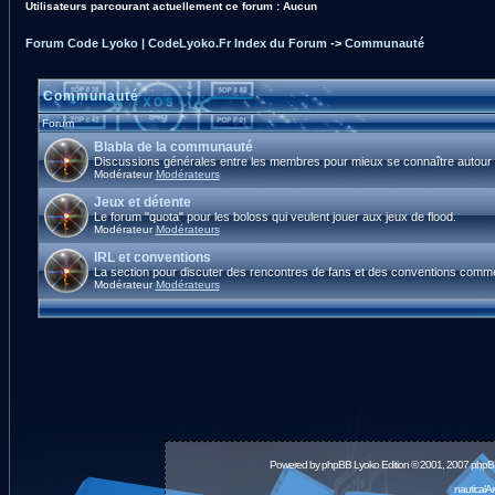
Utilisateurs parcourant actuellement ce forum : Aucun
Forum Code Lyoko | CodeLyoko.Fr Index du Forum
->
Communauté
Communauté
Forum
Blabla de la communauté
Discussions générales entre les membres pour mieux se connaître autour d
Modérateur
Modérateurs
Jeux et détente
Le forum "quota" pour les boloss qui veulent jouer aux jeux de flood.
Modérateur
Modérateurs
IRL et conventions
La section pour discuter des rencontres de fans et des conventions comm
Modérateur
Modérateurs
Powered by
phpBB
Lyoko Edition © 2001, 2007 phpB
nauticalA