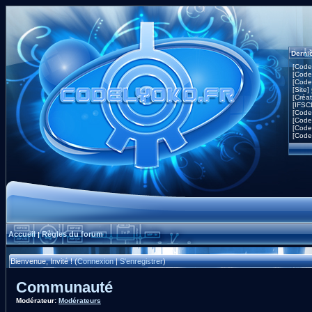
Derni
[Code
[Code
[Code
[Site]
[Créa
[IFSC
[Code
[Code
[Code
[Code
Accueil
Règles du forum
|
Bienvenue, Invité ! (
Connexion
|
S'enregistrer
)
Communauté
Modérateur:
Modérateurs