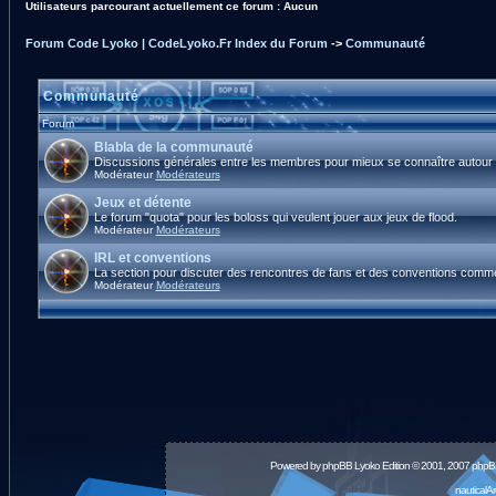
Utilisateurs parcourant actuellement ce forum : Aucun
Forum Code Lyoko | CodeLyoko.Fr Index du Forum
->
Communauté
Communauté
Forum
Blabla de la communauté
Discussions générales entre les membres pour mieux se connaître autour d
Modérateur
Modérateurs
Jeux et détente
Le forum "quota" pour les boloss qui veulent jouer aux jeux de flood.
Modérateur
Modérateurs
IRL et conventions
La section pour discuter des rencontres de fans et des conventions comm
Modérateur
Modérateurs
Powered by
phpBB
Lyoko Edition © 2001, 2007 phpB
nauticalA