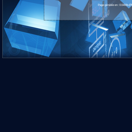
Page générée en : 0.0408s (P