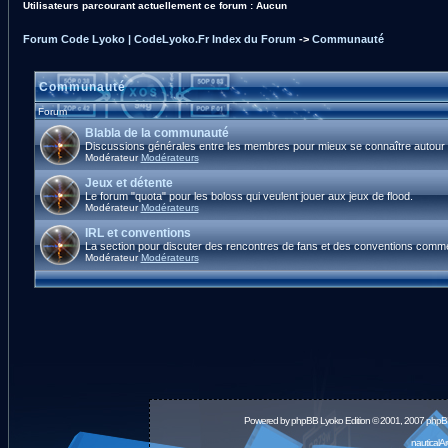
Utilisateurs parcourant actuellement ce forum : Aucun
Forum Code Lyoko | CodeLyoko.Fr Index du Forum
->
Communauté
Communauté
Forum
Blabla de la communauté
Discussions générales entre les membres pour mieux se connaître autour d
Modérateur
Modérateurs
Jeux et détente
Le forum "quota" pour les boloss qui veulent jouer aux jeux de flood.
Modérateur
Modérateurs
IRL et conventions
La section pour discuter des rencontres de fans et des conventions comm
Modérateur
Modérateurs
Powered by
phpBB
Lyoko Edition © 2001, 2007 phpB
nauticalA