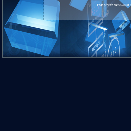
Page générée en : 0.0388s (P