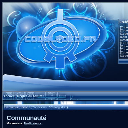
Derni
[Code
[Code
[Code
[Site]
[Créa
[IFSC
[Code
[Code
[Code
[Code
Accueil
Règles du forum
|
Bienvenue, Invité ! (
Connexion
|
S'enregistrer
)
Communauté
Modérateur:
Modérateurs