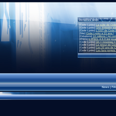
Dernières news
[Code Lyoko]
La suite de Code
[Code Lyoko]
Une émission exc
[Code Lyoko]
L'OST de Code L
[Site]
Code Lyoko a 21 ans !
[Créations]
10 millions ! (et co
[IFSCL]
L'IFSCL 4.6.X est joua
[Code Lyoko]
Un « nouveau » 
[Code Lyoko]
Le retour de Co
[Code Lyoko]
Les 20 ans de C
[Code Lyoko]
Les fans projets
News
FA
|