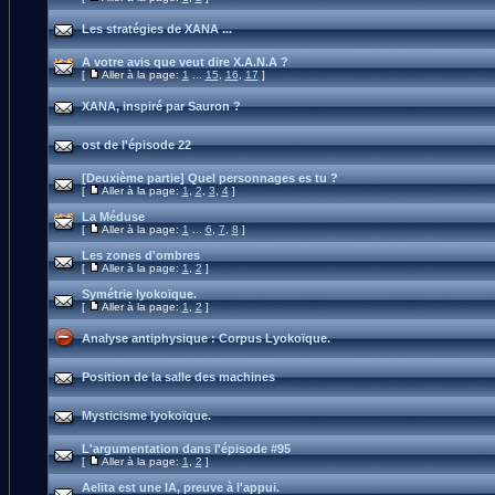
Les stratégies de XANA ...
A votre avis que veut dire X.A.N.A ?
[
Aller à la page:
1
...
15
,
16
,
17
]
XANA, inspiré par Sauron ?
ost de l'épisode 22
[Deuxième partie] Quel personnages es tu ?
[
Aller à la page:
1
,
2
,
3
,
4
]
La Méduse
[
Aller à la page:
1
...
6
,
7
,
8
]
Les zones d'ombres
[
Aller à la page:
1
,
2
]
Symétrie lyokoïque.
[
Aller à la page:
1
,
2
]
Analyse antiphysique : Corpus Lyokoïque.
Position de la salle des machines
Mysticisme lyokoïque.
L'argumentation dans l'épisode #95
[
Aller à la page:
1
,
2
]
Aelita est une IA, preuve à l'appui.