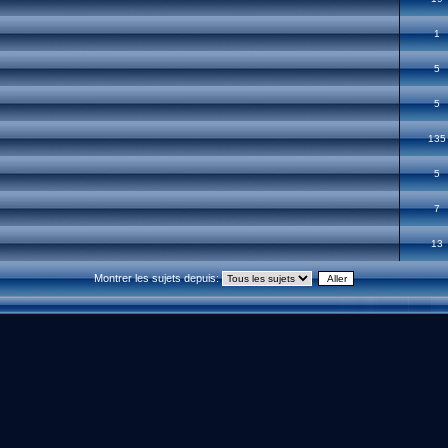
1
5
5
135
5
7
13
Montrer les sujets depuis: