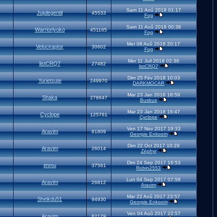
Sam 11 Aoû 2018 01:17
Jujulegentil
45533
Fog
Sam 11 Aoû 2018 00:38
Warriorlyoko
451165
Fog
Mer 08 Aoû 2018 20:17
Velociraptor
30602
Fog
Mer 11 Juil 2018 02:36
listCRQ7
27482
listCRQ7
Dim 25 Fév 2018 10:03
Yurietsute
249970
DARKMOCAR
Mar 23 Jan 2018 18:59
Shaka
278647
Busbus
Mar 23 Jan 2018 16:47
Cyclope
125761
Cyclope
Ven 17 Nov 2017 19:33
Aravim
81809
Georgie Enkoom
Dim 22 Oct 2017 10:29
Aravim
26014
Zéphyr
Dim 24 Sep 2017 16:53
immu
37561
Robin2553
Lun 04 Sep 2017 07:56
Aravim
26812
Aravim
Mar 22 Aoû 2017 23:57
Sheikdu51
94930
Georgie Enkoom
Ven 04 Aoû 2017 22:57
Aravim
82179