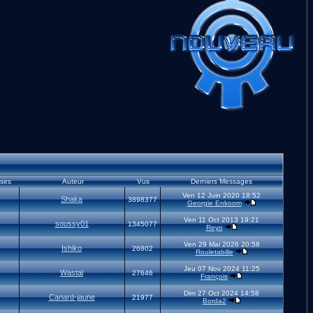
ses
Auteur
Vus
Derniers Messages
Ven 12 Juin 2020 18:52
Shaka
3898377
Georgie Enkoom
Ven 11 Oct 2013 19:21
soussy01
7
1345077
Reyo
Ven 29 Mai 2026 20:58
Ishiko
26802
Rouletabille
Jeu 07 Nov 2024 11:25
Wastal
27646
François
Dim 27 Oct 2024 14:58
Canard-jaune
21977
Borda2