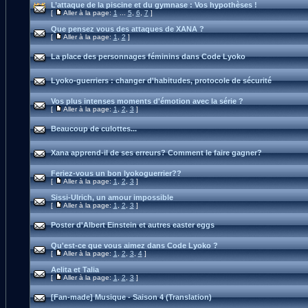
L’attaque de la piscine et du gymnase : Vos hypothèses !
[
Aller à la page:
1
...
5
,
6
,
7
]
Que pensez vous des attaques de XANA ?
[
Aller à la page:
1
,
2
]
La place des personnages féminins dans Code Lyoko
Lyoko-guerriers : changer d'habitudes, protocole de sécurité
Vos plus intenses moments d'émotion avec la série ?
[
Aller à la page:
1
,
2
,
3
]
Beaucoup de culottes...
Xana apprend-il de ses erreurs? Comment le faire gagner?
Feriez-vous un bon lyokoguerrier??
[
Aller à la page:
1
,
2
,
3
]
Sissi-Ulrich, un amour impossible
[
Aller à la page:
1
,
2
,
3
]
Poster d'Albert Einstein et autres easter eggs
Qu'est-ce que vous aimez dans Code Lyoko ?
[
Aller à la page:
1
,
2
,
3
,
4
]
Aelita et Talia
[
Aller à la page:
1
,
2
,
3
]
[Fan-made] Musique - Saison 4 (Translation)