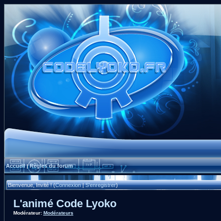
Accueil
Règles du forum
|
Bienvenue, Invité ! (
Connexion
|
S'enregistrer
)
L'animé Code Lyoko
Modérateur:
Modérateurs