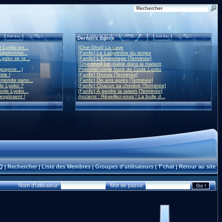
Derniers topics
 Lyoko en...
[One-Shot] La cave
eptionnel...
[Fanfic] Le Labyrinthe du temps
yoko se ra...
[Fanfic] L'Engrenage [Terminée]
[One-shot] Le diable dans la maison
mpagnie...)
Potentiel come back de Code Lyoko
ble !
[Fanfic] Gnosis [Terminée]
monde sans...
[Fanfic] Dix ans après [Terminée]
de Lyoko ?
[Fanfic] Chacun sa chimère [Terminée]
ode Lyoko...
[Fanfic] À perdre la raison [Terminée]
 explosent !
Anciens : Réveillez-vous ! La bulle d...
Q
Rechercher
Liste des Membres
Groupes d'utilisateurs
T'chat
Retour au site
|
|
|
|
|
Nom d'utilisateur:
Mot de passe: