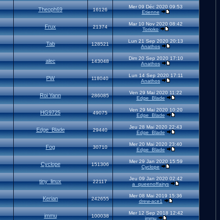
Mer 09 Déc 2020 09:53
Theoph69
16126
Etienne
Mar 10 Nov 2020 08:42
Frux
21374
Torioko
Lun 21 Sep 2020 20:13
Tab
128521
Anathos
Dim 20 Sep 2020 17:10
alec
143048
Anathos
Lun 14 Sep 2020 17:11
PW
118040
Anathos
Ven 29 Mai 2020 11:22
Roi Yann
286085
Edge_Blade
Ven 29 Mai 2020 10:20
HG9725
49075
Edge_Blade
Jeu 28 Mai 2020 22:43
Edge_Blade
29440
Edge_Blade
Mer 20 Mai 2020 23:40
Fog
30710
Edge_Blade
Mer 29 Jan 2020 15:59
Cyclope
151306
Cyclope
Jeu 09 Jan 2020 02:42
tiny_linux
22117
a_queenoffairys
Mer 08 Mai 2019 15:36
Kerian
242655
drew-ace1
Mer 12 Sep 2018 12:42
immu
100038
immu