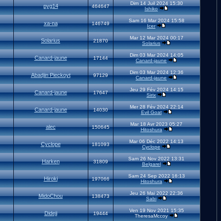
Dim 14 Juil 2024 15:30
pyg14
464647
Ishiko
Sam 16 Mar 2024 15:58
xa-na
146749
Icer
Mar 12 Mar 2024 00:17
Solarius
21870
Solarius
Dim 03 Mar 2024 14:05
Canard-jaune
17144
Canard-jaune
Dim 03 Mar 2024 12:36
Abadjin Pieckoyt
97129
Canard-jaune
Jeu 29 Fév 2024 14:15
Canard-jaune
17647
Sirix
Mer 28 Fév 2024 22:14
Canard-jaune
14030
Evil Goat
Mar 18 Avr 2023 05:27
alec
150645
Hitoshura
Mar 06 Déc 2022 14:13
Cyclope
181093
Cyclope
Sam 26 Nov 2022 13:31
Harken
31809
Belgarel
Sam 24 Sep 2022 16:13
Hiroki
197066
Hitoshura
Jeu 26 Mai 2022 22:36
MidoChou
138473
Sabi
Ven 19 Nov 2021 15:35
Dideji
19444
TheresaMccoy