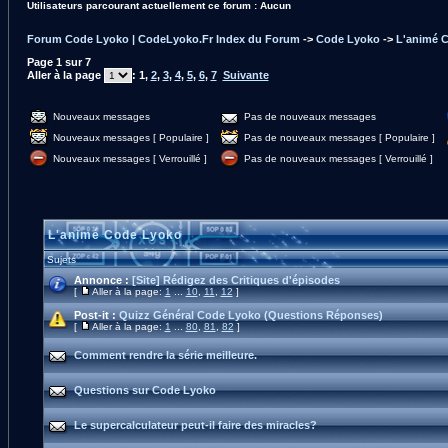
Utilisateurs parcourant actuellement ce forum : Aucun
Forum Code Lyoko | CodeLyoko.Fr Index du Forum
->
Code Lyoko
->
L'animé 
Page
1
sur
7
Aller à la page
:
1
,
2
,
3
,
4
,
5
,
6
,
7
Suivante
Nouveaux messages
Pas de nouveaux messages
Nouveaux messages [ Populaire ]
Pas de nouveaux messages [ Populaire ]
Nouveaux messages [ Verrouillé ]
Pas de nouveaux messages [ Verrouillé ]
L'animé Code Lyoko
Sujets
Annonce :
[Site] Rédigez des Critiques d'épisodes
[
Aller à la page:
1
...
10
,
11
,
12
]
Post-it :
Quizz Général Code Lyoko (Questions Réponses)
[
Aller à la page:
1
...
80
,
81
,
82
]
Comment rendre la série meilleure.
Questions sur Code Lyoko
Le supercalculateur peut-il faire des miracles?