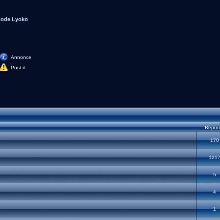
Code Lyoko
Annonce
Post-it
Répon
170
121
5
4
1