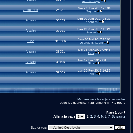
quentinqmyc
Mar 27 Juin 2017 20:00
Genoskun
25237
Zéphyr
Lun 26 Juin 2017 23:35
Aravim
35335
Theoph69
Lun 19 Juin 2017 18:29
Aravim
38781
Aravim
Sam 20 Mai 2017 16:02
June
320086
Georgie Enkoom
Mer 15 Mar 2017 09:46
Aravim
33651
Sirix
Mer 22 Fév 2017 00:36
Aravim
38195
Sirix
Lun 20 Fév 2017 16:17
Aravim
52069
Berik
Marquez tous les sujets comme lus
Toutes les heures sont au format GMT + 1 Heure
Page
1
sur
7
Aller à la page
:
1
,
2
,
3
,
4
,
5
,
6
,
7
Suivante
Sauter vers: