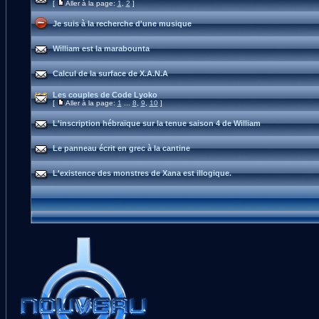
[
Aller à la page:
1
,
2
]
Je suis à la recherche d'une musique
William est la marabounta
Calcul de la surface de X.A.N.A
Les couples de Code Lyoko
[
Aller à la page:
1
...
8
,
9
,
10
]
L'inscription hébraïque sur la tenue saison 4 de William
Le panneau écrit en grec à la cantine
L'existence des monstres de Xana est illogique.