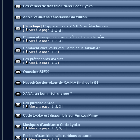
Les écrans de transition dans Code Lyoko
XANA voulait se débarrasser de William
[ Sondage ]
L'apparence de X.A.N.A. en être humain!
[
Aller à la page:
1
,
2
,
3
]
Comment imagineriez votre véhicule dans la série
[
Aller à la page:
1
,
2
,
3
]
Comment avez vous vécu la fin de la saison 4?
[
Aller à la page:
1
,
2
]
Les prétendants d'Aelita
[
Aller à la page:
1
,
2
]
Question S1E20
Hypothèse des plans de X.A.N.A final de la S4
XANA, un bon méchant raté ?
Les pitreries d'Odd
[
Aller à la page:
1
,
2
,
3
]
Code Lyoko est disponible sur AmazonPrime
Musiques d'ambiance Code Lyoko
[
Aller à la page:
1
,
2
,
3
,
4
]
Position/transition salle turbines et autres
[
Aller à la page:
1
,
2
]