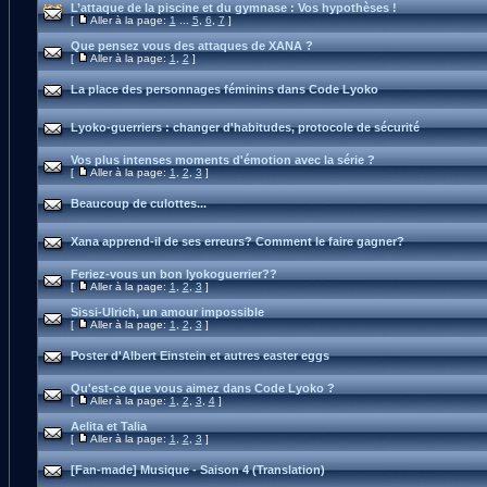
L’attaque de la piscine et du gymnase : Vos hypothèses !
[
Aller à la page:
1
...
5
,
6
,
7
]
Que pensez vous des attaques de XANA ?
[
Aller à la page:
1
,
2
]
La place des personnages féminins dans Code Lyoko
Lyoko-guerriers : changer d'habitudes, protocole de sécurité
Vos plus intenses moments d'émotion avec la série ?
[
Aller à la page:
1
,
2
,
3
]
Beaucoup de culottes...
Xana apprend-il de ses erreurs? Comment le faire gagner?
Feriez-vous un bon lyokoguerrier??
[
Aller à la page:
1
,
2
,
3
]
Sissi-Ulrich, un amour impossible
[
Aller à la page:
1
,
2
,
3
]
Poster d'Albert Einstein et autres easter eggs
Qu'est-ce que vous aimez dans Code Lyoko ?
[
Aller à la page:
1
,
2
,
3
,
4
]
Aelita et Talia
[
Aller à la page:
1
,
2
,
3
]
[Fan-made] Musique - Saison 4 (Translation)