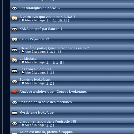
Les stratégies de XANA ...
A votre avis que veut dire X.A.N.A ?
[
Aller à la page:
1
...
15
,
16
,
17
]
XANA, inspiré par Sauron ?
ost de l'épisode 22
[Deuxième partie] Quel personnages es tu ?
[
Aller à la page:
1
,
2
,
3
,
4
]
La Méduse
[
Aller à la page:
1
...
6
,
7
,
8
]
Les zones d'ombres
[
Aller à la page:
1
,
2
]
Symétrie lyokoïque.
[
Aller à la page:
1
,
2
]
Analyse antiphysique : Corpus Lyokoïque.
Position de la salle des machines
Mysticisme lyokoïque.
L'argumentation dans l'épisode #95
[
Aller à la page:
1
,
2
]
Aelita est une IA, preuve à l'appui.