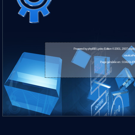
Powered by
phpBB
Lyoko Edition © 2001, 2007 phpB
nauticalA
Page générée en : 0.0423s (P