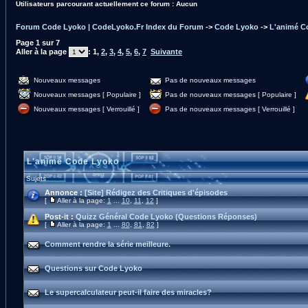
Utilisateurs parcourant actuellement ce forum : Aucun
Forum Code Lyoko | CodeLyoko.Fr Index du Forum
->
Code Lyoko
->
L'animé C
Page
1
sur
7
Aller à la page
:
1
,
2
,
3
,
4
,
5
,
6
,
7
Suivante
Nouveaux messages
Pas de nouveaux messages
Nouveaux messages [ Populaire ]
Pas de nouveaux messages [ Populaire ]
Nouveaux messages [ Verrouillé ]
Pas de nouveaux messages [ Verrouillé ]
L'animé Code Lyoko
Sujets
Annonce :
[Site] Rédigez des Critiques d'épisodes
[
Aller à la page:
1
...
10
,
11
,
12
]
Post-it :
Quizz Général Code Lyoko (Questions Réponses)
[
Aller à la page:
1
...
80
,
81
,
82
]
Comment rendre la série meilleure.
Questions sur Code Lyoko
Le supercalculateur peut-il faire des miracles?