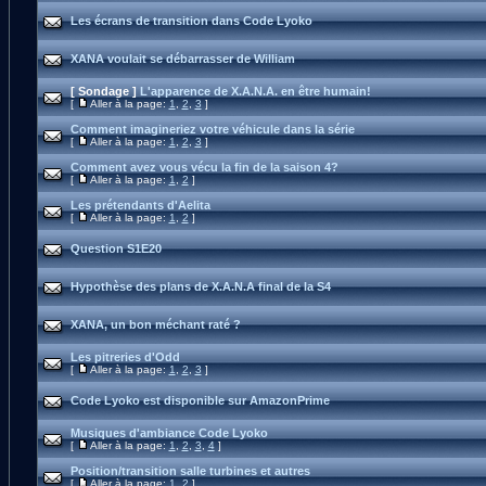
Les écrans de transition dans Code Lyoko
XANA voulait se débarrasser de William
[ Sondage ]
L'apparence de X.A.N.A. en être humain!
[
Aller à la page:
1
,
2
,
3
]
Comment imagineriez votre véhicule dans la série
[
Aller à la page:
1
,
2
,
3
]
Comment avez vous vécu la fin de la saison 4?
[
Aller à la page:
1
,
2
]
Les prétendants d'Aelita
[
Aller à la page:
1
,
2
]
Question S1E20
Hypothèse des plans de X.A.N.A final de la S4
XANA, un bon méchant raté ?
Les pitreries d'Odd
[
Aller à la page:
1
,
2
,
3
]
Code Lyoko est disponible sur AmazonPrime
Musiques d'ambiance Code Lyoko
[
Aller à la page:
1
,
2
,
3
,
4
]
Position/transition salle turbines et autres
[
Aller à la page:
1
,
2
]