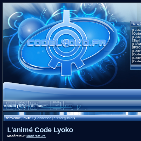
Derni
[Code
[Code
[Code
[Site]
[Créa
[IFSC
[Code
[Code
[Code
[Code
Accueil
Règles du forum
|
Bienvenue, Invité ! (
Connexion
|
S'enregistrer
)
L'animé Code Lyoko
Modérateur:
Modérateurs