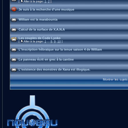
[
Aller à la page:
1
,
2
]
Je suis à la recherche d'une musique
William est la marabounta
Calcul de la surface de X.A.N.A
Les couples de Code Lyoko
[
Aller à la page:
1
...
8
,
9
,
10
]
L'inscription hébraïque sur la tenue saison 4 de William
Le panneau écrit en grec à la cantine
L'existence des monstres de Xana est illogique.
Montrer les sujet