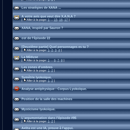
Les stratégies de XANA ...
A votre avis que veut dire X.A.N.A ?
[
Aller à la page:
1
...
15
,
16
,
17
]
XANA, inspiré par Sauron ?
ost de l'épisode 22
[Deuxième partie] Quel personnages es tu ?
[
Aller à la page:
1
,
2
,
3
,
4
]
La Méduse
[
Aller à la page:
1
...
6
,
7
,
8
]
Les zones d'ombres
[
Aller à la page:
1
,
2
]
Symétrie lyokoïque.
[
Aller à la page:
1
,
2
]
Analyse antiphysique : Corpus Lyokoïque.
Position de la salle des machines
Mysticisme lyokoïque.
L'argumentation dans l'épisode #95
[
Aller à la page:
1
,
2
]
Aelita est une IA, preuve à l'appui.