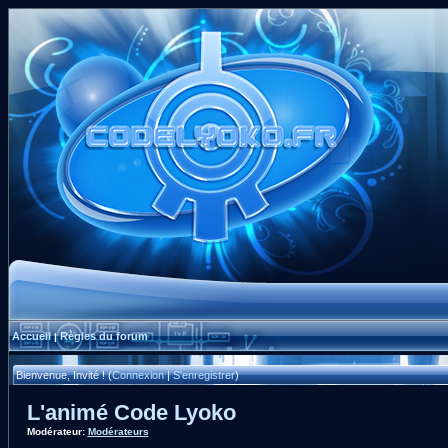
Accueil
Règles du forum
|
Bienvenue, Invité ! (
Connexion
|
S'enregistrer
)
L'animé Code Lyoko
Modérateur:
Modérateurs