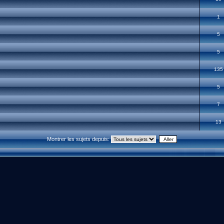
1
5
5
135
5
7
13
Montrer les sujets depuis: