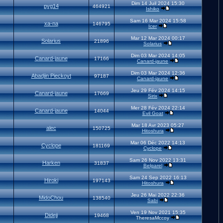
Dim 14 Juil 2024 15:30
pyg14
464921
Ishiko
Sam 16 Mar 2024 15:58
xa-na
146795
Icer
Mar 12 Mar 2024 00:17
Solarius
21896
Solarius
Dim 03 Mar 2024 14:05
Canard-jaune
17166
Canard-jaune
Dim 03 Mar 2024 12:36
Abadjin Pieckoyt
97187
Canard-jaune
Jeu 29 Fév 2024 14:15
Canard-jaune
17669
Sirix
Mer 28 Fév 2024 22:14
Canard-jaune
14044
Evil Goat
Mar 18 Avr 2023 05:27
alec
150725
Hitoshura
Mar 06 Déc 2022 14:13
Cyclope
181169
Cyclope
Sam 26 Nov 2022 13:31
Harken
31837
Belgarel
Sam 24 Sep 2022 16:13
Hiroki
197143
Hitoshura
Jeu 26 Mai 2022 22:36
MidoChou
138540
Sabi
Ven 19 Nov 2021 15:35
Dideji
19468
TheresaMccoy