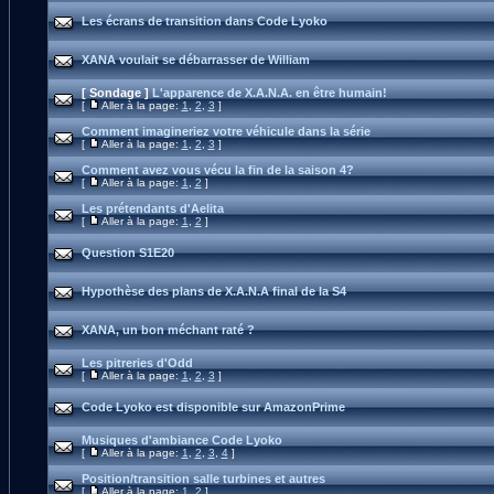
Les écrans de transition dans Code Lyoko
XANA voulait se débarrasser de William
[ Sondage ]
L'apparence de X.A.N.A. en être humain!
[
Aller à la page:
1
,
2
,
3
]
Comment imagineriez votre véhicule dans la série
[
Aller à la page:
1
,
2
,
3
]
Comment avez vous vécu la fin de la saison 4?
[
Aller à la page:
1
,
2
]
Les prétendants d'Aelita
[
Aller à la page:
1
,
2
]
Question S1E20
Hypothèse des plans de X.A.N.A final de la S4
XANA, un bon méchant raté ?
Les pitreries d'Odd
[
Aller à la page:
1
,
2
,
3
]
Code Lyoko est disponible sur AmazonPrime
Musiques d'ambiance Code Lyoko
[
Aller à la page:
1
,
2
,
3
,
4
]
Position/transition salle turbines et autres
[
Aller à la page:
1
,
2
]