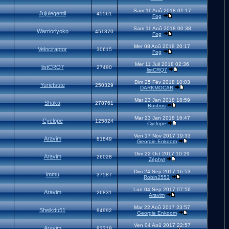
Sam 11 Aoû 2018 01:17
Jujulegentil
45561
Fog
Sam 11 Aoû 2018 00:38
Warriorlyoko
451370
Fog
Mer 08 Aoû 2018 20:17
Velociraptor
30615
Fog
Mer 11 Juil 2018 02:36
listCRQ7
27490
listCRQ7
Dim 25 Fév 2018 10:03
Yurietsute
250329
DARKMOCAR
Mar 23 Jan 2018 18:59
Shaka
278761
Busbus
Mar 23 Jan 2018 16:47
Cyclope
125824
Cyclope
Ven 17 Nov 2017 19:33
Aravim
81849
Georgie Enkoom
Dim 22 Oct 2017 10:29
Aravim
26028
Zéphyr
Dim 24 Sep 2017 16:53
immu
37587
Robin2553
Lun 04 Sep 2017 07:56
Aravim
26831
Aravim
Mar 22 Aoû 2017 23:57
Sheikdu51
94992
Georgie Enkoom
Ven 04 Aoû 2017 22:57
Aravim
82219