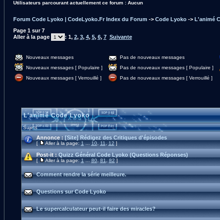
Utilisateurs parcourant actuellement ce forum : Aucun
Forum Code Lyoko | CodeLyoko.Fr Index du Forum
->
Code Lyoko
->
L'animé 
Page
1
sur
7
Aller à la page
:
1
,
2
,
3
,
4
,
5
,
6
,
7
Suivante
Nouveaux messages
Pas de nouveaux messages
Nouveaux messages [ Populaire ]
Pas de nouveaux messages [ Populaire ]
Nouveaux messages [ Verrouillé ]
Pas de nouveaux messages [ Verrouillé ]
L'animé Code Lyoko
Sujets
Annonce :
[Site] Rédigez des Critiques d'épisodes
[
Aller à la page:
1
...
10
,
11
,
12
]
Post-it :
Quizz Général Code Lyoko (Questions Réponses)
[
Aller à la page:
1
...
80
,
81
,
82
]
Comment rendre la série meilleure.
Questions sur Code Lyoko
Le supercalculateur peut-il faire des miracles?