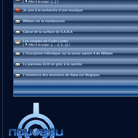
[
Aller à la page:
1
,
2
]
Je suis à la recherche d'une musique
William est la marabounta
Calcul de la surface de X.A.N.A
Les couples de Code Lyoko
[
Aller à la page:
1
...
8
,
9
,
10
]
L'inscription hébraïque sur la tenue saison 4 de William
Le panneau écrit en grec à la cantine
L'existence des monstres de Xana est illogique.