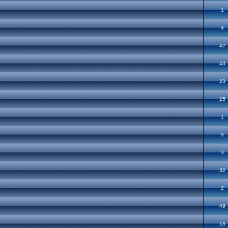
1
4
42
43
23
15
1
9
3
32
2
49
18