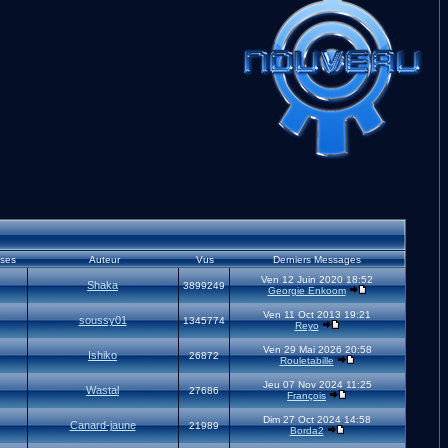
ses
Auteur
Vus
Derniers Messages
Ven 12 Juin 2020 18:52
Shaka
3899249
Georgie Enkoom
Ven 11 Oct 2013 19:21
soussy01
7
1345774
Reyo
Ven 29 Mai 2026 20:58
Ishiko
26872
Rouletabille
Jeu 07 Nov 2024 11:25
Wastal
27686
François
Dim 27 Oct 2024 14:58
Canard-jaune
21989
Borda2