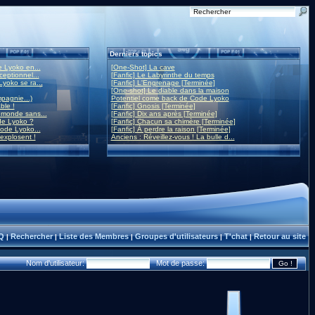
Derniers topics
 Lyoko en...
[One-Shot] La cave
eptionnel...
[Fanfic] Le Labyrinthe du temps
yoko se ra...
[Fanfic] L'Engrenage [Terminée]
[One-shot] Le diable dans la maison
mpagnie...)
Potentiel come back de Code Lyoko
ble !
[Fanfic] Gnosis [Terminée]
monde sans...
[Fanfic] Dix ans après [Terminée]
de Lyoko ?
[Fanfic] Chacun sa chimère [Terminée]
ode Lyoko...
[Fanfic] À perdre la raison [Terminée]
 explosent !
Anciens : Réveillez-vous ! La bulle d...
Q
Rechercher
Liste des Membres
Groupes d'utilisateurs
T'chat
Retour au site
|
|
|
|
|
Nom d'utilisateur:
Mot de passe: