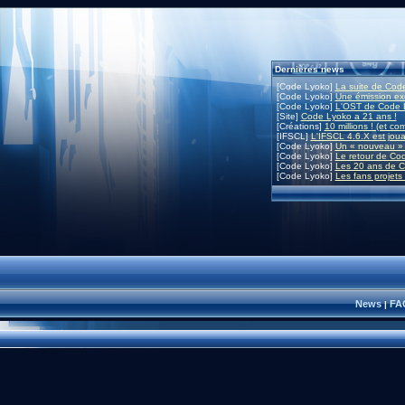
Dernières news
[Code Lyoko]
La suite de Code
[Code Lyoko]
Une émission exc
[Code Lyoko]
L'OST de Code L
[Site]
Code Lyoko a 21 ans !
[Créations]
10 millions ! (et co
[IFSCL]
L'IFSCL 4.6.X est joua
[Code Lyoko]
Un « nouveau » 
[Code Lyoko]
Le retour de Co
[Code Lyoko]
Les 20 ans de C
[Code Lyoko]
Les fans projets
News
FA
|