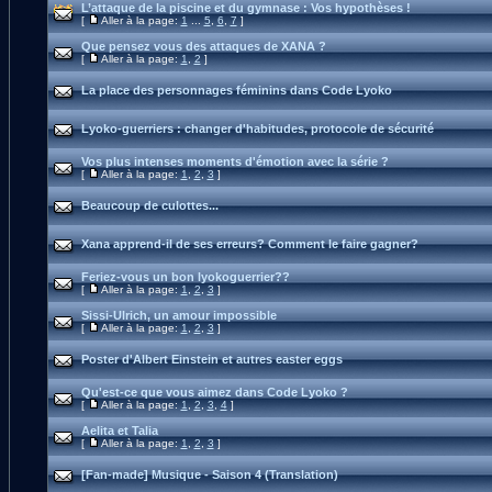
L’attaque de la piscine et du gymnase : Vos hypothèses !
[
Aller à la page:
1
...
5
,
6
,
7
]
Que pensez vous des attaques de XANA ?
[
Aller à la page:
1
,
2
]
La place des personnages féminins dans Code Lyoko
Lyoko-guerriers : changer d'habitudes, protocole de sécurité
Vos plus intenses moments d'émotion avec la série ?
[
Aller à la page:
1
,
2
,
3
]
Beaucoup de culottes...
Xana apprend-il de ses erreurs? Comment le faire gagner?
Feriez-vous un bon lyokoguerrier??
[
Aller à la page:
1
,
2
,
3
]
Sissi-Ulrich, un amour impossible
[
Aller à la page:
1
,
2
,
3
]
Poster d'Albert Einstein et autres easter eggs
Qu'est-ce que vous aimez dans Code Lyoko ?
[
Aller à la page:
1
,
2
,
3
,
4
]
Aelita et Talia
[
Aller à la page:
1
,
2
,
3
]
[Fan-made] Musique - Saison 4 (Translation)