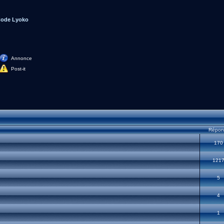
Code Lyoko
Annonce
Post-it
Répon
170
121
5
4
1