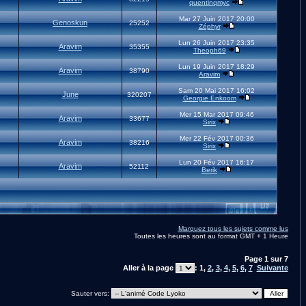
quentinqmyc
Mar 27 Juin 2017 20:00
Genoskun
25252
Zéphyr
Lun 26 Juin 2017 23:35
Aravim
35355
Theoph69
Lun 19 Juin 2017 18:29
Aravim
38790
Aravim
Sam 20 Mai 2017 16:02
June
320207
Georgie Enkoom
Mer 15 Mar 2017 09:46
Aravim
33677
Sirix
Mer 22 Fév 2017 00:36
Aravim
38216
Sirix
Lun 20 Fév 2017 16:17
Aravim
52112
Berik
Marquez tous les sujets comme lus
Toutes les heures sont au format GMT + 1 Heure
Page
1
sur
7
Aller à la page
:
1
,
2
,
3
,
4
,
5
,
6
,
7
Suivante
Sauter vers: