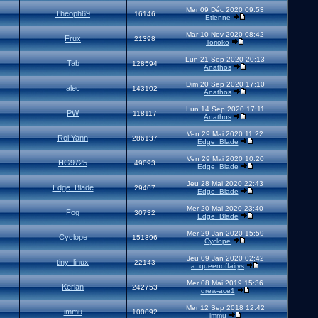
Mer 09 Déc 2020 09:53
Theoph69
16146
Etienne
Mar 10 Nov 2020 08:42
Frux
21398
Torioko
Lun 21 Sep 2020 20:13
Tab
128594
Anathos
Dim 20 Sep 2020 17:10
alec
143102
Anathos
Lun 14 Sep 2020 17:11
PW
118117
Anathos
Ven 29 Mai 2020 11:22
Roi Yann
286137
Edge_Blade
Ven 29 Mai 2020 10:20
HG9725
49093
Edge_Blade
Jeu 28 Mai 2020 22:43
Edge_Blade
29467
Edge_Blade
Mer 20 Mai 2020 23:40
Fog
30732
Edge_Blade
Mer 29 Jan 2020 15:59
Cyclope
151396
Cyclope
Jeu 09 Jan 2020 02:42
tiny_linux
22143
a_queenoffairys
Mer 08 Mai 2019 15:36
Kerian
242753
drew-ace1
Mer 12 Sep 2018 12:42
immu
100092
immu