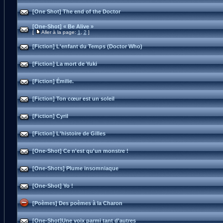
[One Shot] The end of the Doctor
[One-Shot] « Be Alive »
[
Aller à la page:
1
,
2
]
[Fiction] L'enfant du Temps (Doctor Who)
[Fiction] La mort de Yuki
[Fiction] Émilie.
[Fiction] Ton cœur est un soleil
[Fiction] Cyril
[Fiction] L'histoire de Gilles
[One-Shot] Ce n'est qu'un monstre !
[One-Shots] Plume insomniaque
[One-Shot] Yo !
[Poèmes] Des poèmes à la Charon
[One-Shot]Une voix parmi tant d'autres