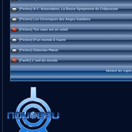
[Fiction] A C. Association, La Douce Symphonie du Crépuscule
[Fiction] Les Chroniques des Anges Gardiens
[Fiction] Ton cœur est un soleil
[Fiction] D'un monde à l'autre
[Fiction] Glatorian Planet
[Fanfic] L'oeil du monde
Montrer les sujet