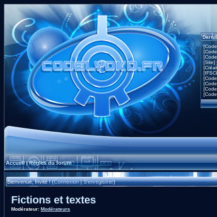
Derni
[Code
[Code
[Code
[Site]
[Créa
[IFSC
[Code
[Code
[Code
[Code
Accueil
Règles du forum
|
Bienvenue, Invité ! (
Connexion
|
S'enregistrer
)
Fictions et textes
Modérateur:
Modérateurs