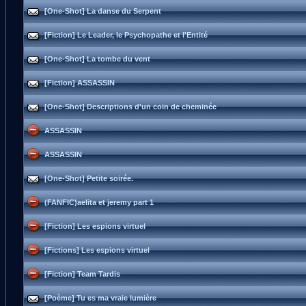
[One-Shot] La danse du Serpent
[Fiction] Le Leader, le Psychopathe et l'Entité
[One-Shot] La tombe du vent
[Fiction] ASSASSIN
[One-Shot] Descriptions d'un coin de cheminée
ASSASSIN
ASSASSIN
[One-Shot] Petite soirée.
(FANFIC)aelita et jeremy part 1
[Fiction] Les espions virtuel
[Fictions] Les espions virtuel
[Fiction] Team Tardis
[Poème] Tu es ma vraie lumière