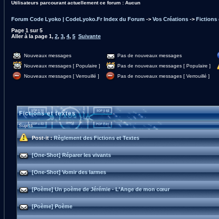
Utilisateurs parcourant actuellement ce forum : Aucun
Forum Code Lyoko | CodeLyoko.Fr Index du Forum
->
Vos Créations
->
Fictions 
Page
1
sur
5
Aller à la page
1
,
2
,
3
,
4
,
5
Suivante
Nouveaux messages
Pas de nouveaux messages
Nouveaux messages [ Populaire ]
Pas de nouveaux messages [ Populaire ]
Nouveaux messages [ Verrouillé ]
Pas de nouveaux messages [ Verrouillé ]
Fictions et textes
Sujets
Post-it :
Règlement des Fictions et Textes
[One-Shot] Réparer les vivants
[One-Shot] Vomir des larmes
[Poème] Un poème de Jérémie - L'Ange de mon cœur
[Poème] Poème