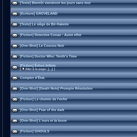
[Texte] Bientôt viendront les jours sans moi
[Ecriture] GROVELAND
[Texte] Le siège de Bir-Hakeim
[Fiction] Detective Conan : Autre effet
[One-Shot] Le Coucou Noir
[Fiction] Doctor Who: Tenth's Time
[Fiction] Échos Infinis
[
Aller à la page:
1
,
2
]
Complot d'État.
[One-Shot] [Death Note] Prompte Résolution
[Fiction] Le chemin de l'enfer
[One-Shot] Fear of the dark
[One-Shot] L'ours et la louve
[Fiction] GHOULS