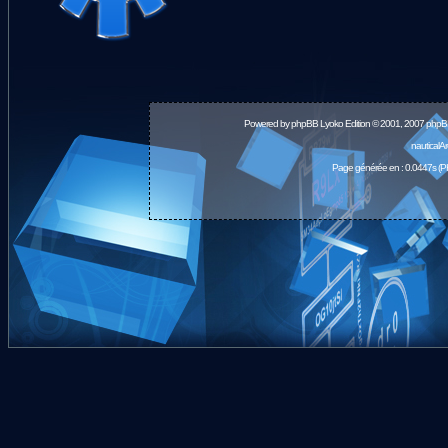
Powered by
phpBB
Lyoko Edition © 2001, 2007 phpB
nauticalA
Page générée en : 0.0447s (P