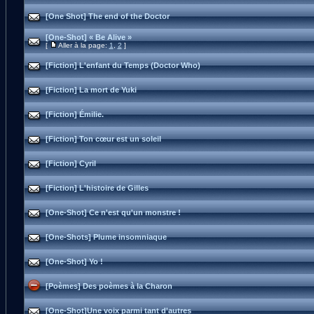
[One Shot] The end of the Doctor
[One-Shot] « Be Alive »
[
Aller à la page:
1
,
2
]
[Fiction] L'enfant du Temps (Doctor Who)
[Fiction] La mort de Yuki
[Fiction] Émilie.
[Fiction] Ton cœur est un soleil
[Fiction] Cyril
[Fiction] L'histoire de Gilles
[One-Shot] Ce n'est qu'un monstre !
[One-Shots] Plume insomniaque
[One-Shot] Yo !
[Poèmes] Des poèmes à la Charon
[One-Shot]Une voix parmi tant d'autres