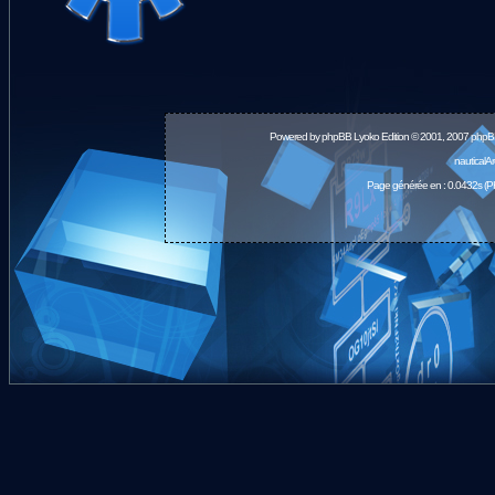
Powered by
phpBB
Lyoko Edition © 2001, 2007 phpB
nauticalA
Page générée en : 0.0432s (P