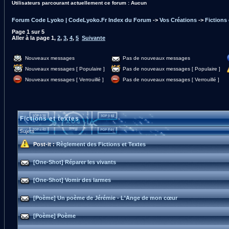
Utilisateurs parcourant actuellement ce forum : Aucun
Forum Code Lyoko | CodeLyoko.Fr Index du Forum
->
Vos Créations
->
Fictions 
Page
1
sur
5
Aller à la page
1
,
2
,
3
,
4
,
5
Suivante
Nouveaux messages
Pas de nouveaux messages
Nouveaux messages [ Populaire ]
Pas de nouveaux messages [ Populaire ]
Nouveaux messages [ Verrouillé ]
Pas de nouveaux messages [ Verrouillé ]
Fictions et textes
Sujets
Post-it :
Règlement des Fictions et Textes
[One-Shot] Réparer les vivants
[One-Shot] Vomir des larmes
[Poème] Un poème de Jérémie - L'Ange de mon cœur
[Poème] Poème