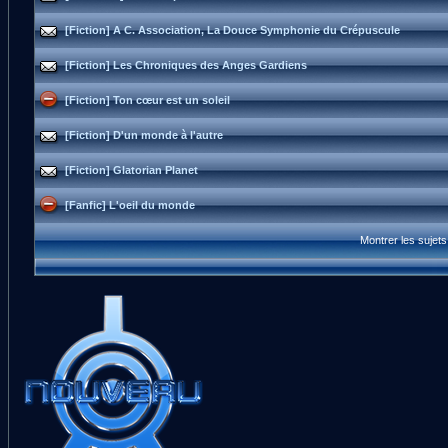
[Fiction] A C. Association, La Douce Symphonie du Crépuscule
[Fiction] Les Chroniques des Anges Gardiens
[Fiction] Ton cœur est un soleil
[Fiction] D'un monde à l'autre
[Fiction] Glatorian Planet
[Fanfic] L'oeil du monde
Montrer les sujet