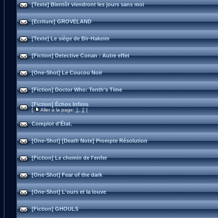
[Texte] Bientôt viendront les jours sans moi
[Ecriture] GROVELAND
[Texte] Le siège de Bir-Hakeim
[Fiction] Detective Conan : Autre effet
[One-Shot] Le Coucou Noir
[Fiction] Doctor Who: Tenth's Time
[Fiction] Échos Infinis
[
Aller à la page:
1
,
2
]
Complot d'État.
[One-Shot] [Death Note] Prompte Résolution
[Fiction] Le chemin de l'enfer
[One-Shot] Fear of the dark
[One-Shot] L'ours et la louve
[Fiction] GHOULS