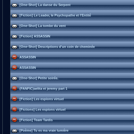
[One-Shot] La danse du Serpent
[Fiction] Le Leader, le Psychopathe et l'Entité
[One-Shot] La tombe du vent
[Fiction] ASSASSIN
[One-Shot] Descriptions d'un coin de cheminée
ASSASSIN
ASSASSIN
[One-Shot] Petite soirée.
(FANFIC)aelita et jeremy part 1
[Fiction] Les espions virtuel
[Fictions] Les espions virtuel
[Fiction] Team Tardis
[Poème] Tu es ma vraie lumière