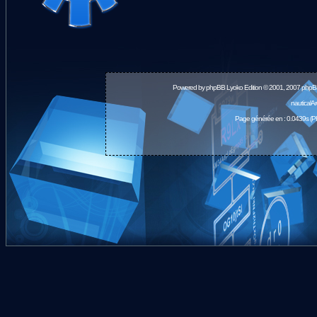
Powered by
phpBB
Lyoko Edition © 2001, 2007 phpB
nauticalA
Page générée en : 0.0439s (P