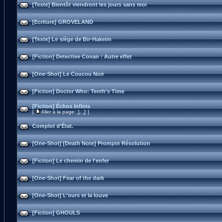
[Texte] Bientôt viendront les jours sans moi
[Ecriture] GROVELAND
[Texte] Le siège de Bir-Hakeim
[Fiction] Detective Conan : Autre effet
[One-Shot] Le Coucou Noir
[Fiction] Doctor Who: Tenth's Time
[Fiction] Échos Infinis
[
Aller à la page:
1
,
2
]
Complot d'État.
[One-Shot] [Death Note] Prompte Résolution
[Fiction] Le chemin de l'enfer
[One-Shot] Fear of the dark
[One-Shot] L'ours et la louve
[Fiction] GHOULS