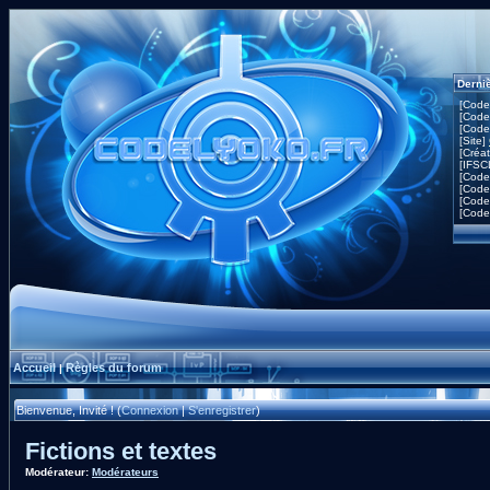
Derni
[Code
[Code
[Code
[Site]
[Créa
[IFSC
[Code
[Code
[Code
[Code
Accueil
Règles du forum
|
Bienvenue, Invité ! (
Connexion
|
S'enregistrer
)
Fictions et textes
Modérateur:
Modérateurs