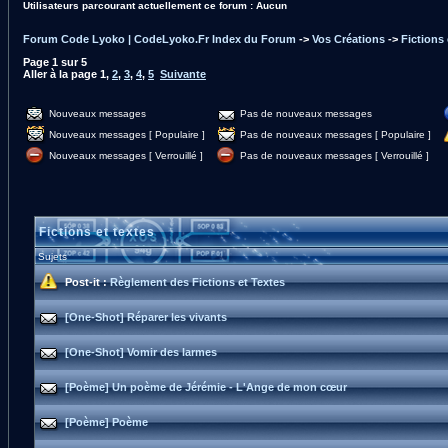
Utilisateurs parcourant actuellement ce forum : Aucun
Forum Code Lyoko | CodeLyoko.Fr Index du Forum
->
Vos Créations
->
Fictions 
Page
1
sur
5
Aller à la page
1
,
2
,
3
,
4
,
5
Suivante
Nouveaux messages
Pas de nouveaux messages
Nouveaux messages [ Populaire ]
Pas de nouveaux messages [ Populaire ]
Nouveaux messages [ Verrouillé ]
Pas de nouveaux messages [ Verrouillé ]
Fictions et textes
Sujets
Post-it :
Règlement des Fictions et Textes
[One-Shot] Réparer les vivants
[One-Shot] Vomir des larmes
[Poème] Un poème de Jérémie - L'Ange de mon cœur
[Poème] Poème