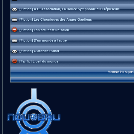
[Fiction] A C. Association, La Douce Symphonie du Crépuscule
[Fiction] Les Chroniques des Anges Gardiens
[Fiction] Ton cœur est un soleil
[Fiction] D'un monde à l'autre
[Fiction] Glatorian Planet
[Fanfic] L'oeil du monde
Montrer les sujet