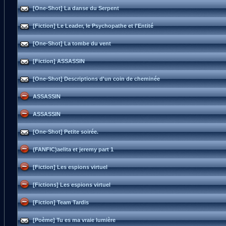
[One-Shot] La danse du Serpent
[Fiction] Le Leader, le Psychopathe et l'Entité
[One-Shot] La tombe du vent
[Fiction] ASSASSIN
[One-Shot] Descriptions d'un coin de cheminée
ASSASSIN
ASSASSIN
[One-Shot] Petite soirée.
(FANFIC)aelita et jeremy part 1
[Fiction] Les espions virtuel
[Fictions] Les espions virtuel
[Fiction] Team Tardis
[Poème] Tu es ma vraie lumière