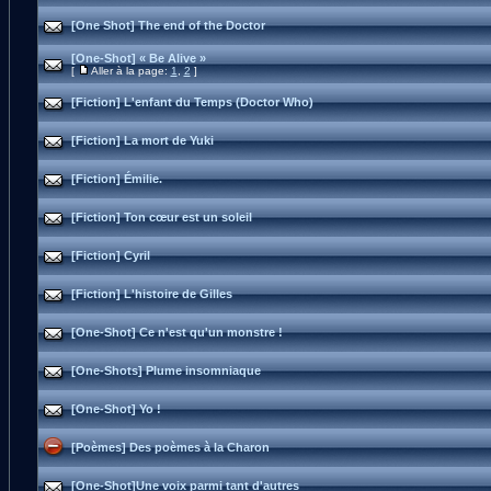
[One Shot] The end of the Doctor
[One-Shot] « Be Alive »
[
Aller à la page:
1
,
2
]
[Fiction] L'enfant du Temps (Doctor Who)
[Fiction] La mort de Yuki
[Fiction] Émilie.
[Fiction] Ton cœur est un soleil
[Fiction] Cyril
[Fiction] L'histoire de Gilles
[One-Shot] Ce n'est qu'un monstre !
[One-Shots] Plume insomniaque
[One-Shot] Yo !
[Poèmes] Des poèmes à la Charon
[One-Shot]Une voix parmi tant d'autres