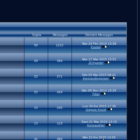
Sujets
Messages
Derniers Messages
Mar 24 Fév 2015 13:39
50
1212
Kastiel
Mar 17 Mar 2015 15:51
29
364
JCVgamer
Dim 03 Mai 2015 08:41
22
271
thegrandingeneer
Mer 05 Nov 2014 15:25
22
424
Tyker
Lun 20 Avr 2015 17:35
15
245
Uraguio Koork
Sam 21 Mar 2015 13:15
13
123
Anneauthier
Mer 22 Avr 2015 14:54
31
393