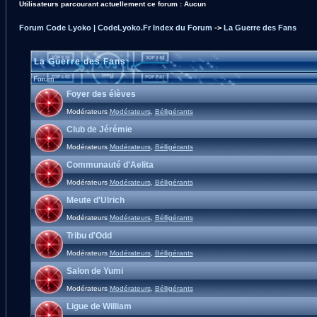
Utilisateurs parcourant actuellement ce forum : Aucun
Forum Code Lyoko | CodeLyoko.Fr Index du Forum
->
La Guerre des Fans
La Guerre des Fans
Forum
Foyer des élèves
Modérateurs
Modérateurs
,
Bélligérants
Club de Jérémie
Modérateurs
Modérateurs
,
Bélligérants
Communauté d'Aelita
Modérateurs
Modérateurs
,
Bélligérants
Meute d'Ulrich
Modérateurs
Modérateurs
,
Bélligérants
Tribu d'Odd
Modérateurs
Modérateurs
,
Bélligérants
Salon de Yumi
Modérateurs
Modérateurs
,
Bélligérants
Ligue de William