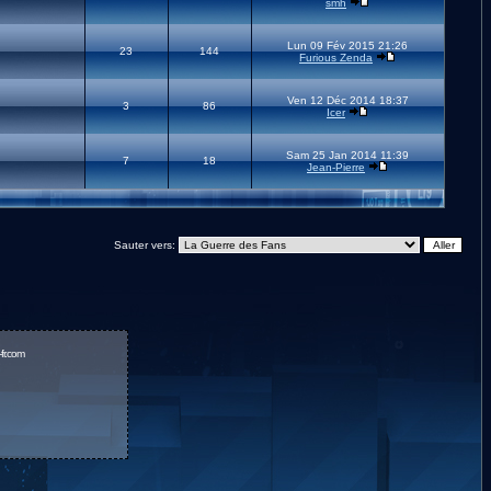
smh
Lun 09 Fév 2015 21:26
23
144
Furious Zenda
Ven 12 Déc 2014 18:37
3
86
Icer
Sam 25 Jan 2014 11:39
7
18
Jean-Pierre
Sauter vers:
fr.com