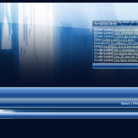
Dernières news
[Code Lyoko]
La suite de Code
[Code Lyoko]
Une émission exc
[Code Lyoko]
L'OST de Code L
[Site]
Code Lyoko a 21 ans !
[Créations]
10 millions ! (et co
[IFSCL]
L'IFSCL 4.6.X est joua
[Code Lyoko]
Un « nouveau » 
[Code Lyoko]
Le retour de Co
[Code Lyoko]
Les 20 ans de C
[Code Lyoko]
Les fans projets
News
FA
|