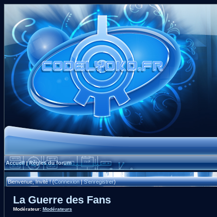
Accueil
Règles du forum
|
Bienvenue, Invité ! (
Connexion
|
S'enregistrer
)
La Guerre des Fans
Modérateur:
Modérateurs