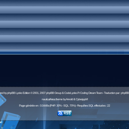
red by
phpBB
Lyoko Edition © 2001, 2007 phpBB Group & CodeLyoko.Fr Coding Dream Team - Traduction par :
phpBB-
nauticalArea theme by Arnold & CyberjujuM
Page générée en : 0.0446s (PHP: 30% - SQL: 70%) - Requêtes SQL effectuées : 22