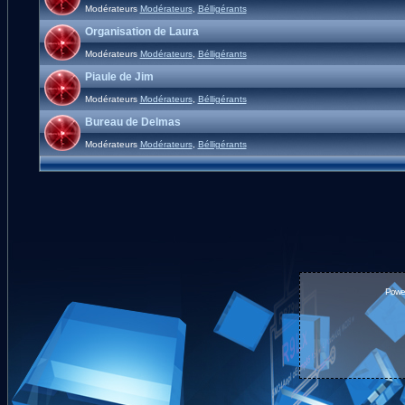
Modérateurs
Modérateurs
,
Bélligérants
Organisation de Laura
Modérateurs
Modérateurs
,
Bélligérants
Piaule de Jim
Modérateurs
Modérateurs
,
Bélligérants
Bureau de Delmas
Modérateurs
Modérateurs
,
Bélligérants
Powe