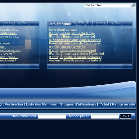
Derniers topics
 Lyoko en...
[One-Shot] La cave
eptionnel...
[Fanfic] Le Labyrinthe du temps
yoko se ra...
[Fanfic] L'Engrenage [Terminée]
[One-shot] Le diable dans la maison
mpagnie...)
Potentiel come back de Code Lyoko
ble !
[Fanfic] Gnosis [Terminée]
monde sans...
[Fanfic] Dix ans après [Terminée]
de Lyoko ?
[Fanfic] Chacun sa chimère [Terminée]
ode Lyoko...
[Fanfic] À perdre la raison [Terminée]
 explosent !
Anciens : Réveillez-vous ! La bulle d...
Q
Rechercher
Liste des Membres
Groupes d'utilisateurs
T'chat
Retour au site
|
|
|
|
|
Nom d'utilisateur:
Mot de passe: