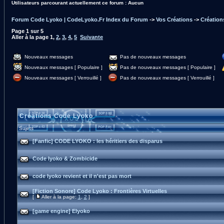
Utilisateurs parcourant actuellement ce forum : Aucun
Forum Code Lyoko | CodeLyoko.Fr Index du Forum
->
Vos Créations
->
Créatio
Page
1
sur
5
Aller à la page
1
,
2
,
3
,
4
,
5
Suivante
Nouveaux messages
Pas de nouveaux messages
Nouveaux messages [ Populaire ]
Pas de nouveaux messages [ Populaire ]
Nouveaux messages [ Verrouillé ]
Pas de nouveaux messages [ Verrouillé ]
Créations Code Lyoko
Sujets
[Fanfic] CODE LYOKO : les héritiers des disparus
Code lyoko & Zombicide
code lyoko revient et il n'est pas mort
[Fiction Sonore] Code Lyoko : Frontières Virtuelles
[
Aller à la page:
1
,
2
]
[game engine] Elyoko