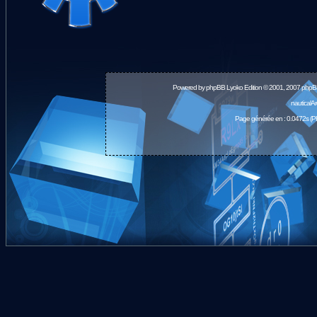
Powered by
phpBB
Lyoko Edition © 2001, 2007 phpB
nauticalA
Page générée en : 0.0472s (P