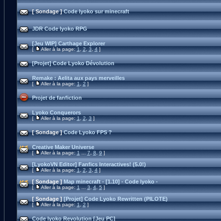
[ Sondage ]
Code lyoko sur minecraft
JDR Code lyoko RPG
[Jeu WIP] Carthage Explorer
[
Aller à la page:
1
,
2
,
3
,
4
]
[Projet] Code Lyoko Dévolution
Remake : Aelita aux pays merveilles
[
Aller à la page:
1
,
2
]
Projet de fanfiction
Lyoko Conquerors
[
Aller à la page:
1
,
2
,
3
]
[ Sondage ]
Code Lyoko FPS ?
Creative Maker Universe
[
Aller à la page:
1
...
7
,
8
,
9
]
[LyokoVN Editor] Fanfics Interactives! (5.0!)
[
Aller à la page:
1
,
2
,
3
,
4
]
[ Sondage ]
Map minecraft - [1.10] - Code lyoko -
[
Aller à la page:
1
...
3
,
4
,
5
]
[ Sondage ]
[Projet] Code Lyoko Rewritten (PILOTE)
[
Aller à la page:
1
,
2
]
Code lyoko Revolution [Jeu PC]