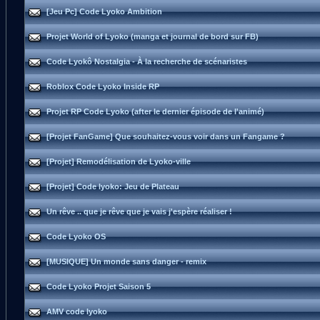
[Jeu Pc] Code Lyoko Ambition
Projet World of Lyoko (manga et journal de bord sur FB)
Code Lyokô Nostalgia - À la recherche de scénaristes
Roblox Code Lyoko Inside RP
Projet RP Code Lyoko (after le dernier épisode de l'animé)
[Projet FanGame] Que souhaitez-vous voir dans un Fangame ?
[Projet] Remodélisation de Lyoko-ville
[Projet] Code lyoko: Jeu de Plateau
Un rêve .. que je rêve que je vais j'espère réaliser !
Code Lyoko OS
[MUSIQUE] Un monde sans danger - remix
Code Lyoko Projet Saison 5
AMV code lyoko