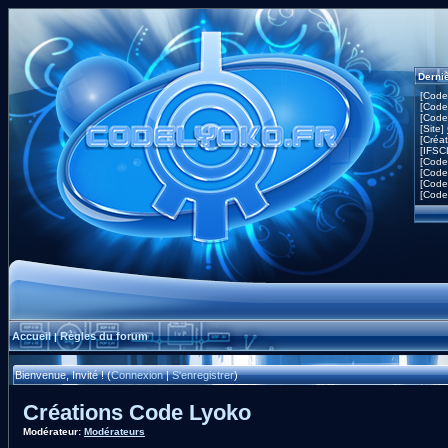
Derni
[Code
[Code
[Code
[Site]
[Créa
[IFSC
[Code
[Code
[Code
[Code
Accueil
Règles du forum
|
Bienvenue, Invité ! (
Connexion
|
S'enregistrer
)
Créations Code Lyoko
Modérateur:
Modérateurs