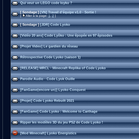
Qui veut un LEGO code loyko ?
[ Sondage ]
[VN] Travail d'équipe v1.0 - Sortie !
[
Aller à la page:
1
,
2
]
[ Sondage ]
[JDR] Code Lyoko
[Vidéo 20 ans] Code Lyôko : Une épopée en 97 épisodes
[Projet Video] Le gardien du réseau
Rétrospective Code Lyoko (saison 1)
[RELEASE] MRCL - Minecraft Replika of Code Lyoko
Parodie Audio - Code Lyok Ouille
[FanGame(encore un)] Lyoko Conquest
[Projet] Code Lyoko Rebuilt 2021
[FanGame] Code Lyoko : Welcome to Carthage
Ripper les modèles 3D du jeu PS2 de Code Lyoko !
[Mod Minecraft] Lyoko Energistics