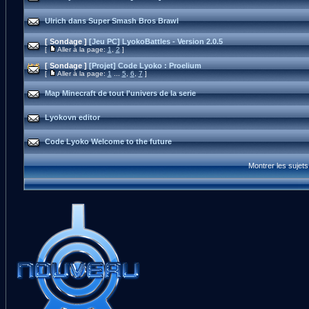
Ulrich dans Super Smash Bros Brawl
[ Sondage ]
[Jeu PC] LyokoBattles - Version 2.0.5
[
Aller à la page:
1
,
2
]
[ Sondage ]
[Projet] Code Lyoko : Proelium
[
Aller à la page:
1
...
5
,
6
,
7
]
Map Minecraft de tout l'univers de la serie
Lyokovn editor
Code Lyoko Welcome to the future
Montrer les sujet