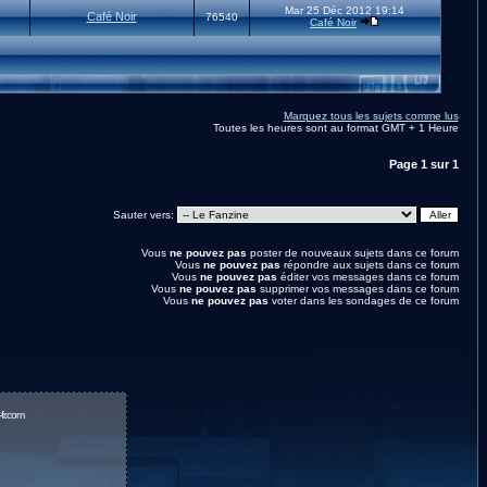
Mar 25 Déc 2012 19:14
Café Noir
76540
Café Noir
Marquez tous les sujets comme lus
Toutes les heures sont au format GMT + 1 Heure
Page
1
sur
1
Sauter vers:
Vous
ne pouvez pas
poster de nouveaux sujets dans ce forum
Vous
ne pouvez pas
répondre aux sujets dans ce forum
Vous
ne pouvez pas
éditer vos messages dans ce forum
Vous
ne pouvez pas
supprimer vos messages dans ce forum
Vous
ne pouvez pas
voter dans les sondages de ce forum
fr.com