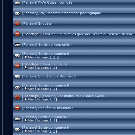
[Fanzine] Fic'o Quizz : corrigés
[Fanzine][Jeu] Rédacteur recherche photographe
[Fanzine] Enquête
[ Sondage ]
[Fanzine] Laura et les garçons : réalité ou science-fiction
[Fanzine] Sortie du hors-série !
[Fanzine] Sortie du numéro 9
[
Aller à la page:
1
,
2
,
3
]
[ Sondage ]
[Fanzine] Laura
[
Aller à la page:
1
,
2
]
[Fanzine] Enquête post-Numéro 8
[Fanzine] Sortie du numéro 8
[
Aller à la page:
1
,
2
]
[ Sondage ]
[Fanzine] Les meilleurs du Social Game
[
Aller à la page:
1
,
2
]
[Fanzine] Enquête => résultats !
[Fanzine] Sortie du numéro 7
[
Aller à la page:
1
,
2
]
[Fanzine] Sortie du numéro 6
[
Aller à la page:
1
,
2
]