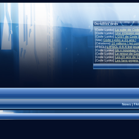
Dernières news
[Code Lyoko]
La suite de Code
[Code Lyoko]
Une émission exc
[Code Lyoko]
L'OST de Code L
[Site]
Code Lyoko a 21 ans !
[Créations]
10 millions ! (et co
[IFSCL]
L'IFSCL 4.6.X est joua
[Code Lyoko]
Un « nouveau » 
[Code Lyoko]
Le retour de Co
[Code Lyoko]
Les 20 ans de C
[Code Lyoko]
Les fans projets
News
FA
|