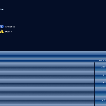
ine
Annonce
Post-it
Répon
210
3
0
0
24