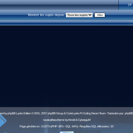
24
Montrer les sujets depuis:
red by
phpBB
Lyoko Edition © 2001, 2007 phpBB Group & CodeLyoko.Fr Coding Dream Team - Traduction par :
phpBB-
nauticalArea theme by Arnold & CyberjujuM
Page générée en : 0.0377s (PHP: 36% - SQL: 64%) - Requêtes SQL effectuées : 20