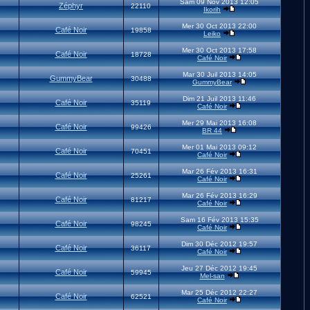
Sam 09 Nov 2013 12:05
Zéphyr
22110
Ikorih
Mer 30 Oct 2013 22:00
Café Noir
19858
Leiko
Mer 30 Oct 2013 17:58
Café Noir
18728
Café Noir
Mar 30 Juil 2013 14:05
GummyBear
30488
GummyBear
Dim 21 Juil 2013 11:46
Café Noir
35119
Café Noir
Mer 29 Mai 2013 16:08
Café Noir
99426
BR 44
Mer 01 Mai 2013 09:12
Café Noir
70451
Café Noir
Mar 26 Fév 2013 16:31
Café Noir
25261
Café Noir
Mar 26 Fév 2013 16:29
Café Noir
81217
Café Noir
Sam 16 Fév 2013 15:35
Café Noir
98245
Café Noir
Dim 30 Déc 2012 19:57
Café Noir
36117
Café Noir
Jeu 27 Déc 2012 19:45
Café Noir
59945
Mel-san
Mar 25 Déc 2012 22:27
Café Noir
62521
Café Noir