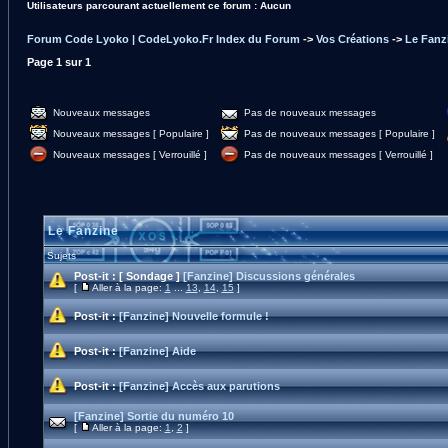
Utilisateurs parcourant actuellement ce forum : Aucun
Forum Code Lyoko | CodeLyoko.Fr Index du Forum
->
Vos Créations
->
Le Fanz
Page
1
sur
1
Nouveaux messages
Pas de nouveaux messages
Nouveaux messages [ Populaire ]
Pas de nouveaux messages [ Populaire ]
Nouveaux messages [ Verrouillé ]
Pas de nouveaux messages [ Verrouillé ]
Le Fanzine
Sujets
Post-it :
[ Sondage ]
[Fanzine] Discussions générales
[
Aller à la page:
1
...
13
,
14
,
15
]
Post-it :
[Fanzine] Nouvelle formule !
Post-it :
[Fanzine] Aide
Post-it :
[Fanzine] Accès aux parutions
[Fanzine] Sortie du numéro 10
[
Aller à la page:
1
,
2
]