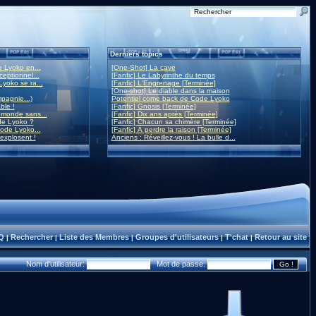
Derniers topics
 Lyoko en...
[One-Shot] La cave
eptionnel...
[Fanfic] Le Labyrinthe du temps
yoko se ra...
[Fanfic] L'Engrenage [Terminée]
[One-shot] Le diable dans la maison
mpagnie...)
Potentiel come back de Code Lyoko
ble !
[Fanfic] Gnosis [Terminée]
monde sans...
[Fanfic] Dix ans après [Terminée]
de Lyoko ?
[Fanfic] Chacun sa chimère [Terminée]
ode Lyoko...
[Fanfic] À perdre la raison [Terminée]
 explosent !
Anciens : Réveillez-vous ! La bulle d...
Q
Rechercher
Liste des Membres
Groupes d'utilisateurs
T'chat
Retour au site
|
|
|
|
|
Nom d'utilisateur:
Mot de passe: