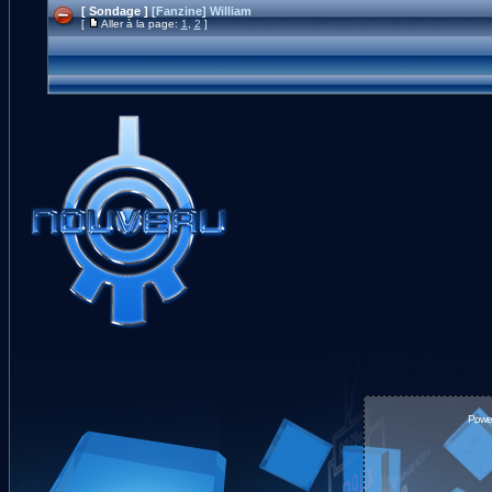
[ Sondage ]
[Fanzine] William
[
Aller à la page:
1
,
2
]
Powe