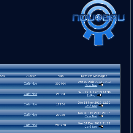
ses
Auteur
Vus
Derniers Messages
Ven 02 Aoû 2013 22:13
Café Noir
300404
Café Noir
Sam 27 Juil 2013 14:36
Café Noir
21833
ZaRyu
Dim 18 Nov 2012 12:59
Café Noir
17254
Café Noir
Mar 30 Oct 2012 20:27
Café Noir
20026
Café Noir
Mer 04 Déc 2013 21:13
Café Noir
205970
Café Noir