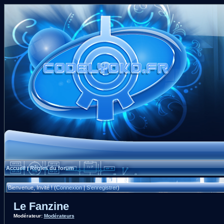
Accueil
Règles du forum
|
Bienvenue, Invité ! (
Connexion
|
S'enregistrer
)
Le Fanzine
Modérateur:
Modérateurs