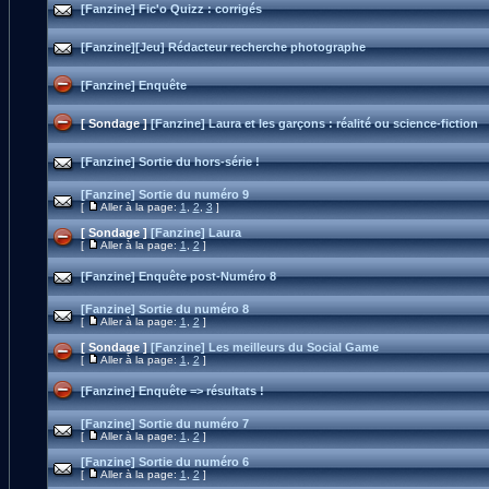
[Fanzine] Fic'o Quizz : corrigés
[Fanzine][Jeu] Rédacteur recherche photographe
[Fanzine] Enquête
[ Sondage ]
[Fanzine] Laura et les garçons : réalité ou science-fiction
[Fanzine] Sortie du hors-série !
[Fanzine] Sortie du numéro 9
[
Aller à la page:
1
,
2
,
3
]
[ Sondage ]
[Fanzine] Laura
[
Aller à la page:
1
,
2
]
[Fanzine] Enquête post-Numéro 8
[Fanzine] Sortie du numéro 8
[
Aller à la page:
1
,
2
]
[ Sondage ]
[Fanzine] Les meilleurs du Social Game
[
Aller à la page:
1
,
2
]
[Fanzine] Enquête => résultats !
[Fanzine] Sortie du numéro 7
[
Aller à la page:
1
,
2
]
[Fanzine] Sortie du numéro 6
[
Aller à la page:
1
,
2
]