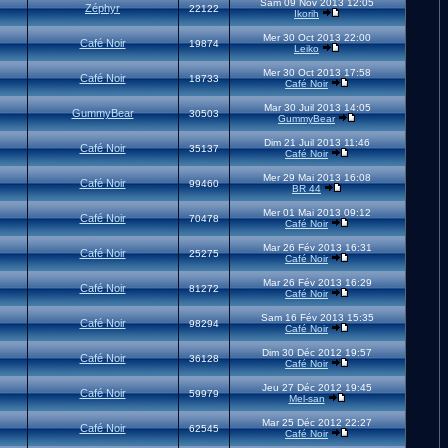
Sam 09 Nov 2013 12:05
Zéphyr
22122
Ikorih
Mer 30 Oct 2013 22:00
Café Noir
19874
Leiko
Mer 30 Oct 2013 17:58
Café Noir
18733
Café Noir
Mar 30 Juil 2013 14:05
GummyBear
30503
GummyBear
Dim 21 Juil 2013 11:46
Café Noir
35137
Café Noir
Mer 29 Mai 2013 16:08
Café Noir
99460
BR 44
Mer 01 Mai 2013 09:12
Café Noir
70478
Café Noir
Mar 26 Fév 2013 16:31
Café Noir
25275
Café Noir
Mar 26 Fév 2013 16:29
Café Noir
81272
Café Noir
Sam 16 Fév 2013 15:35
Café Noir
98294
Café Noir
Dim 30 Déc 2012 19:57
Café Noir
36128
Café Noir
Jeu 27 Déc 2012 19:45
Café Noir
59979
Mel-san
Mar 25 Déc 2012 22:27
Café Noir
62545
Café Noir