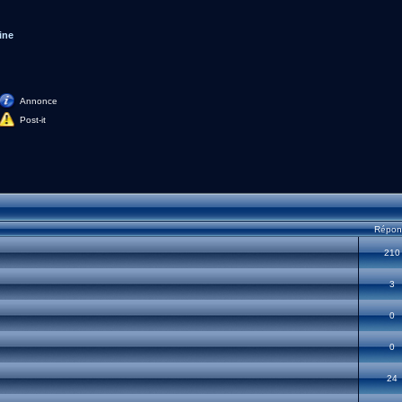
ine
Annonce
Post-it
Répon
210
3
0
0
24