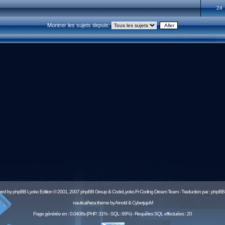
24
Montrer les sujets depuis:
red by
phpBB
Lyoko Edition © 2001, 2007 phpBB Group & CodeLyoko.Fr Coding Dream Team - Traduction par :
phpBB-
nauticalArea theme by Arnold & CyberjujuM
Page générée en : 0.0408s (PHP: 31% - SQL: 69%) - Requêtes SQL effectuées : 20