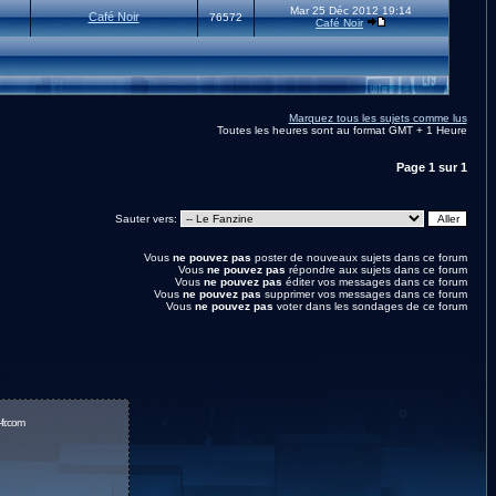
Mar 25 Déc 2012 19:14
Café Noir
76572
Café Noir
Marquez tous les sujets comme lus
Toutes les heures sont au format GMT + 1 Heure
Page
1
sur
1
Sauter vers:
Vous
ne pouvez pas
poster de nouveaux sujets dans ce forum
Vous
ne pouvez pas
répondre aux sujets dans ce forum
Vous
ne pouvez pas
éditer vos messages dans ce forum
Vous
ne pouvez pas
supprimer vos messages dans ce forum
Vous
ne pouvez pas
voter dans les sondages de ce forum
fr.com