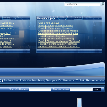
Derniers topics
 Lyoko en...
[One-Shot] La cave
eptionnel...
[Fanfic] Le Labyrinthe du temps
yoko se ra...
[Fanfic] L'Engrenage [Terminée]
[One-shot] Le diable dans la maison
mpagnie...)
Potentiel come back de Code Lyoko
ble !
[Fanfic] Gnosis [Terminée]
monde sans...
[Fanfic] Dix ans après [Terminée]
de Lyoko ?
[Fanfic] Chacun sa chimère [Terminée]
ode Lyoko...
[Fanfic] À perdre la raison [Terminée]
 explosent !
Anciens : Réveillez-vous ! La bulle d...
Q
Rechercher
Liste des Membres
Groupes d'utilisateurs
T'chat
Retour au site
|
|
|
|
|
Nom d'utilisateur:
Mot de passe: