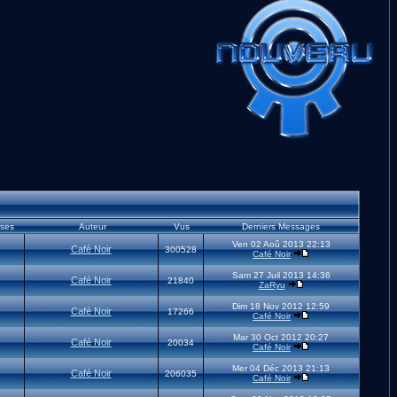
ses
Auteur
Vus
Derniers Messages
Ven 02 Aoû 2013 22:13
Café Noir
300528
Café Noir
Sam 27 Juil 2013 14:36
Café Noir
21840
ZaRyu
Dim 18 Nov 2012 12:59
Café Noir
17266
Café Noir
Mar 30 Oct 2012 20:27
Café Noir
20034
Café Noir
Mer 04 Déc 2013 21:13
Café Noir
206035
Café Noir