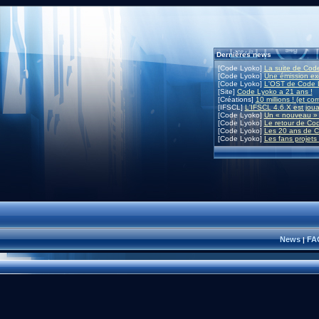
Dernières news
[Code Lyoko]
La suite de Code
[Code Lyoko]
Une émission exc
[Code Lyoko]
L'OST de Code L
[Site]
Code Lyoko a 21 ans !
[Créations]
10 millions ! (et co
[IFSCL]
L'IFSCL 4.6.X est joua
[Code Lyoko]
Un « nouveau » 
[Code Lyoko]
Le retour de Co
[Code Lyoko]
Les 20 ans de C
[Code Lyoko]
Les fans projets
News
FA
|