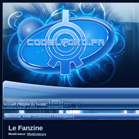
Accueil
Règles du forum
|
Bienvenue, Invité ! (
Connexion
|
S'enregistrer
)
Le Fanzine
Modérateur:
Modérateurs