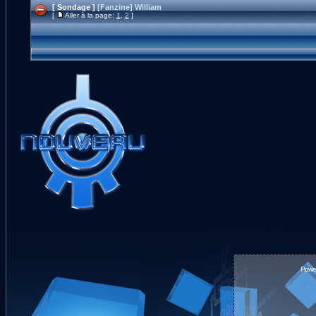
[ Sondage ]
[Fanzine] William
[
Aller à la page:
1
,
2
]
Powe