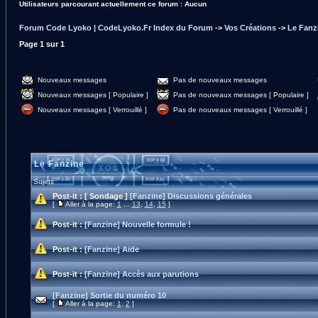
Utilisateurs parcourant actuellement ce forum : Aucun
Forum Code Lyoko | CodeLyoko.Fr Index du Forum
->
Vos Créations
->
Le Fanz
Page
1
sur
1
Nouveaux messages
Pas de nouveaux messages
Nouveaux messages [ Populaire ]
Pas de nouveaux messages [ Populaire ]
Nouveaux messages [ Verrouillé ]
Pas de nouveaux messages [ Verrouillé ]
Le Fanzine
Sujets
Post-it :
[ Sondage ]
[Fanzine] Discussions générales
[
Aller à la page:
1
...
13
,
14
,
15
]
Post-it :
[Fanzine] Nouvelle formule !
Post-it :
[Fanzine] Aide
Post-it :
[Fanzine] Accès aux parutions
[Fanzine] Sortie du numéro 10
[
Aller à la page:
1
,
2
]