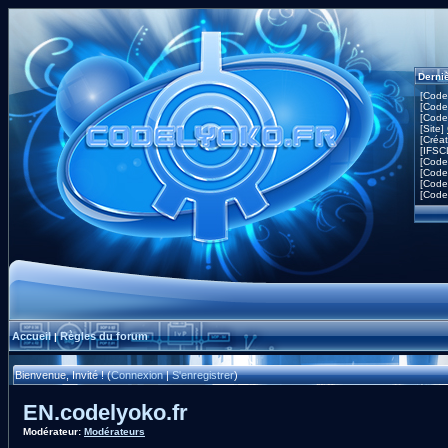
Derni
[Code
[Code
[Code
[Site]
[Créa
[IFSC
[Code
[Code
[Code
[Code
Accueil
Règles du forum
|
Bienvenue, Invité ! (
Connexion
|
S'enregistrer
)
EN.codelyoko.fr
Modérateur:
Modérateurs