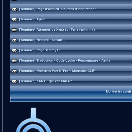
[Terminée] Page d'accueil "Sources d'inspiration"
[Terminée] Tyron
[Terminée] Attaques de Xana sur Terre (enfin :-) )
[Terminée] Histoire - Saison 1
[Terminée] Page Jeremy CL
[Terminée] Traduction - Code Lyoko - Personnages - Aelita
[Terminée] Monstres Part 5 "Profil Monstres CLE"
[Terminée] XANA : Qui est XANA?
Montrer les sujet