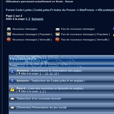
Utilisateurs parcourant actuellement ce forum : Aucun
Forum Code Lyoko | CodeLyoko.Fr Index du Forum
->
Site/Forum
->
EN.codelyok
Page
1
sur
2
Aller à la page
1
,
2
Suivante
Nouveaux messages
Pas de nouveaux messages
Nouveaux messages [ Populaire ]
Pas de nouveaux messages [ Populaire ]
Nouveaux messages [ Verrouillé ]
Pas de nouveaux messages [ Verrouillé ]
EN.codelyoko.fr
Sujets
Annonce :
Avancement et réservation des pages
[
Aller à la page:
1
...
13
,
14
,
15
]
Annonce :
Traduction de CodeLyoko.fr en anglais !
Post-it :
Liste des monstres et épisode en anglais.
[
Aller à la page:
1
,
2
]
Traduction d'un nouveau dossier
[Terminée] Présentation du jeu social