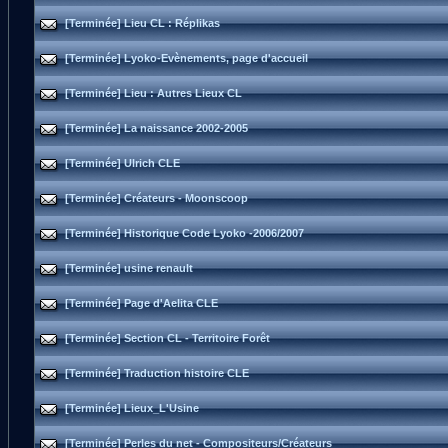
[Terminée] Lieu CL : Réplikas
[Terminée] Lyoko-Evènements, page d'accueil
[Terminée] Lieu : Autres Lieux CL
[Terminée] La naissance 2002-2005
[Terminée] Ulrich CLE
[Terminée] Créateurs - Moonscoop
[Terminée] Historique Code Lyoko -2006/2007
[Terminée] usine renault
[Terminée] Page d'Aelita CLE
[Terminée] Section CL - Territoire Forêt
[Terminée] Traduction histoire CLE
[Terminée] Lieux_L'Usine
[Terminée] Perles du net - Compositeurs/Créateurs