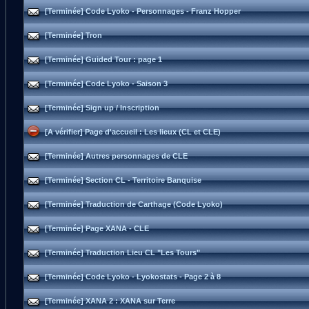
[Terminée] Code Lyoko - Personnages - Franz Hopper
[Terminée] Tron
[Terminée] Guided Tour : page 1
[Terminée] Code Lyoko - Saison 3
[Terminée] Sign up / Inscription
[A vérifier] Page d'accueil : Les lieux (CL et CLE)
[Terminée] Autres personnages de CLE
[Terminée] Section CL - Territoire Banquise
[Terminée] Traduction de Carthage (Code Lyoko)
[Terminée] Page XANA - CLE
[Terminée] Traduction Lieu CL "Les Tours"
[Terminée] Code Lyoko - Lyokostats - Page 2 à 8
[Terminée] XANA 2 : XANA sur Terre