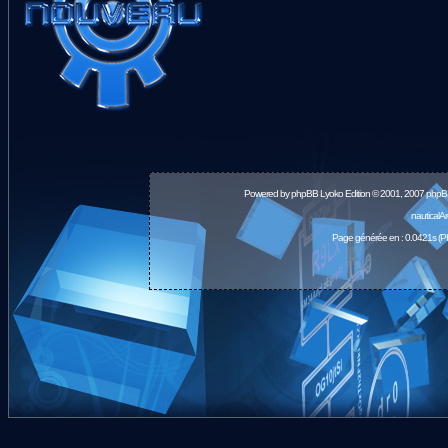
Powered by
phpBB
Lyoko Edition © 2001, 2007 phpB
nauticalA
Page générée en : 0.0421s (P