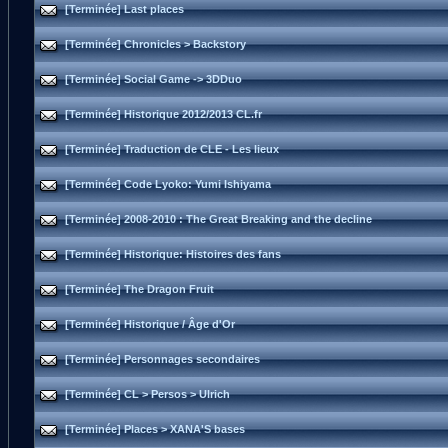
[Terminée] Last places
[Terminée] Chronicles > Backstory
[Terminée] Social Game -> 3DDuo
[Terminée] Historique 2012/2013 CL.fr
[Terminée] Traduction de CLE - Les lieux
[Terminée] Code Lyoko: Yumi Ishiyama
[Terminée] 2008-2010 : The Great Breaking and the decline
[Terminée] Historique: Histoires des fans
[Terminée] The Dragon Fruit
[Terminée] Historique / Âge d'Or
[Terminée] Personnages secondaires
[Terminée] CL > Persos > Ulrich
[Terminée] Places > XANA'S bases