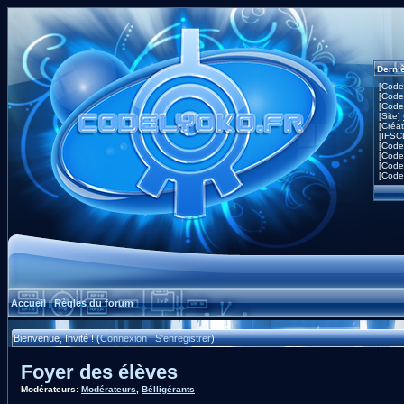
Derni
[Code
[Code
[Code
[Site]
[Créa
[IFSC
[Code
[Code
[Code
[Code
Accueil
Règles du forum
|
Bienvenue, Invité ! (
Connexion
|
S'enregistrer
)
Foyer des élèves
Modérateurs:
Modérateurs
,
Bélligérants