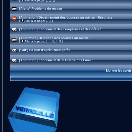
[
Aller à la page:
1
,
2
,
3
]
[Alerte] Problème de réseau
[Animation] Décernement des bourses au mérite : Résultats
[
Aller à la page:
1
,
2
]
[Animation] Lancement des compteurs et des défis !
[Animation] Demande des bourses au mérite !
[
Aller à la page:
1
...
3
,
4
,
5
]
[GdF] Le jour d'après celui après
[Animation] Lancement de la Guerre des Fans !
Montrer les sujet