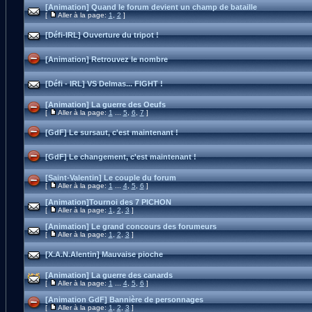
[Animation] Quand le forum devient un champ de bataille
[
Aller à la page:
1
,
2
]
[Défi-IRL] Ouverture du tripot !
[Animation] Retrouvez le nombre
[Défi - IRL] VS Delmas... FIGHT !
[Animation] La guerre des Oeufs
[
Aller à la page:
1
...
5
,
6
,
7
]
[GdF] Le sursaut, c'est maintenant !
[GdF] Le changement, c'est maintenant !
[Saint-Valentin] Le couple du forum
[
Aller à la page:
1
...
4
,
5
,
6
]
[Animation]Tournoi des 7 PICHON
[
Aller à la page:
1
,
2
,
3
]
[Animation] Le grand concours des forumeurs
[
Aller à la page:
1
,
2
,
3
]
[X.A.N.Alentin] Mauvaise pioche
[Animation] La guerre des canards
[
Aller à la page:
1
...
4
,
5
,
6
]
[Animation GdF] Bannière de personnages
[
Aller à la page:
1
,
2
,
3
]