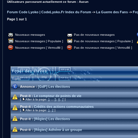
Utilisateurs parcourant actuellement ce forum : Aucun
Forum Code Lyoko | CodeLyoko.Fr Index du Forum
->
La Guerre des Fans
->
Foy
Page
1
sur
1
Nouveaux messages
Pas de nouveaux messages
Nouveaux messages [ Populaire ]
Pas de nouveaux messages [ Populaire ]
Nouveaux messages [ Verrouillé ]
Pas de nouveaux messages [ Verrouillé ]
Foyer des élèves
Sujets
Annonce :
[GdF] Les élections
Post-it :
Le compteur de points de vie
[
Aller à la page:
1
...
5
,
6
,
7
]
Post-it :
Crédits des actions communautaires
[
Aller à la page:
1
,
2
]
Post-it :
[Règles] Les élections
Post-it :
[Règles] Adhérer à un groupe