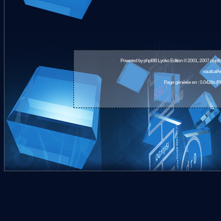
Powered by
phpBB
Lyoko Edition © 2001, 2007 phpB
nauticalA
Page générée en : 0.0428s (P