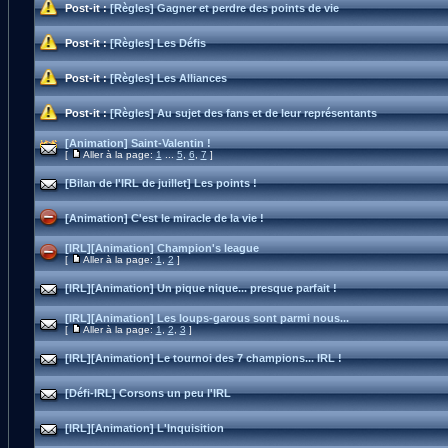
Post-it :
[Règles] Gagner et perdre des points de vie
Post-it :
[Règles] Les Défis
Post-it :
[Règles] Les Alliances
Post-it :
[Règles] Au sujet des fans et de leur représentants
[Animation] Saint-Valentin !
[
Aller à la page:
1
...
5
,
6
,
7
]
[Bilan de l'IRL de juillet] Les points !
[Animation] C'est le miracle de la vie !
[IRL][Animation] Champion's league
[
Aller à la page:
1
,
2
]
[IRL][Animation] Un pique nique... presque parfait !
[IRL][Animation] Les loups-garous sont parmi nous...
[
Aller à la page:
1
,
2
,
3
]
[IRL][Animation] Le tournoi des 7 champions... IRL !
[Défi-IRL] Corsons un peu l'IRL
[IRL][Animation] L'Inquisition