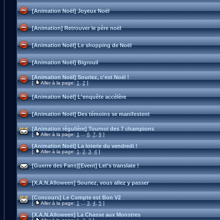
[Animation Noël] Joyeux Noël
[Animation] Retrouver le père noël
[Animation Noël] Le shopping de Noël
[Animation Noël] Bigrouil
[Animation Noël] Souriez, c'est Noël !
[
Aller à la page:
1
,
2
]
[Animation Noël] L'enquête accélère
[Animation Noël] Des témoins se manifestent
[Animation régulière] Tournoi des 7 champions
[
Aller à la page:
1
...
6
,
7
,
8
]
[Animation Noël] La loterie du vendredi !
[
Aller à la page:
1
,
2
,
3
,
4
]
[Guerre des Fans][Event] Let's translate !
[X.A.N.Alloween] Souriez, vous allez y passer
[Concours] Le Compte est Bon V2
[
Aller à la page:
1
...
3
,
4
,
5
]
[X.A.N.Alloween] La Chasse aux Monstres