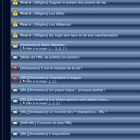
Post-it :
[Règles] Gagner et perdre des points de vie
Post-it :
[Règles] Les Défis
Post-it :
[Règles] Les Alliances
Post-it :
[Règles] Au sujet des fans et de leur représentants
[Animation] Saint-Valentin !
[
Aller à la page:
1
...
5
,
6
,
7
]
[Bilan de l'IRL de juillet] Les points !
[Animation] C'est le miracle de la vie !
[IRL][Animation] Champion's league
[
Aller à la page:
1
,
2
]
[IRL][Animation] Un pique nique... presque parfait !
[IRL][Animation] Les loups-garous sont parmi nous...
[
Aller à la page:
1
,
2
,
3
]
[IRL][Animation] Le tournoi des 7 champions... IRL !
[Défi-IRL] Corsons un peu l'IRL
[IRL][Animation] L'Inquisition