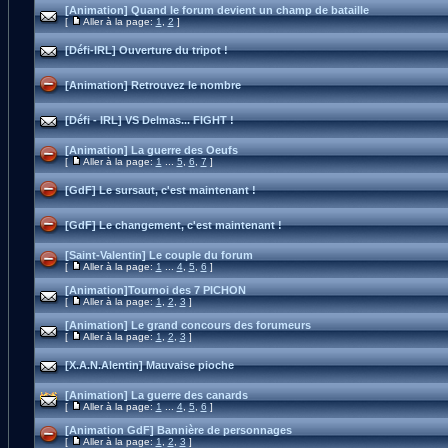
[Animation] Quand le forum devient un champ de bataille
[
Aller à la page:
1
,
2
]
[Défi-IRL] Ouverture du tripot !
[Animation] Retrouvez le nombre
[Défi - IRL] VS Delmas... FIGHT !
[Animation] La guerre des Oeufs
[
Aller à la page:
1
...
5
,
6
,
7
]
[GdF] Le sursaut, c'est maintenant !
[GdF] Le changement, c'est maintenant !
[Saint-Valentin] Le couple du forum
[
Aller à la page:
1
...
4
,
5
,
6
]
[Animation]Tournoi des 7 PICHON
[
Aller à la page:
1
,
2
,
3
]
[Animation] Le grand concours des forumeurs
[
Aller à la page:
1
,
2
,
3
]
[X.A.N.Alentin] Mauvaise pioche
[Animation] La guerre des canards
[
Aller à la page:
1
...
4
,
5
,
6
]
[Animation GdF] Bannière de personnages
[
Aller à la page:
1
,
2
,
3
]