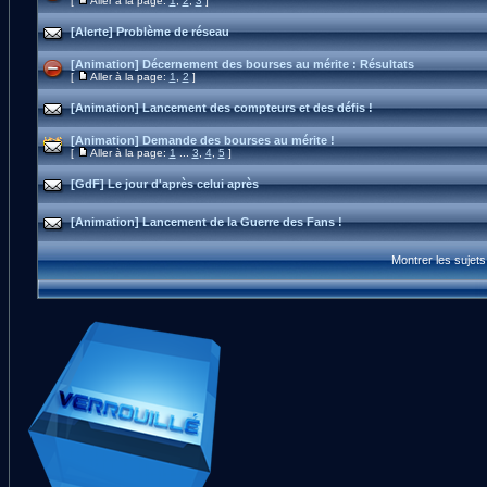
[
Aller à la page:
1
,
2
,
3
]
[Alerte] Problème de réseau
[Animation] Décernement des bourses au mérite : Résultats
[
Aller à la page:
1
,
2
]
[Animation] Lancement des compteurs et des défis !
[Animation] Demande des bourses au mérite !
[
Aller à la page:
1
...
3
,
4
,
5
]
[GdF] Le jour d'après celui après
[Animation] Lancement de la Guerre des Fans !
Montrer les sujet