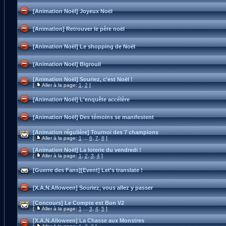
[Animation Noël] Joyeux Noël
[Animation] Retrouver le père noël
[Animation Noël] Le shopping de Noël
[Animation Noël] Bigrouil
[Animation Noël] Souriez, c'est Noël !
[
Aller à la page:
1
,
2
]
[Animation Noël] L'enquête accélère
[Animation Noël] Des témoins se manifestent
[Animation régulière] Tournoi des 7 champions
[
Aller à la page:
1
...
6
,
7
,
8
]
[Animation Noël] La loterie du vendredi !
[
Aller à la page:
1
,
2
,
3
,
4
]
[Guerre des Fans][Event] Let's translate !
[X.A.N.Alloween] Souriez, vous allez y passer
[Concours] Le Compte est Bon V2
[
Aller à la page:
1
...
3
,
4
,
5
]
[X.A.N.Alloween] La Chasse aux Monstres