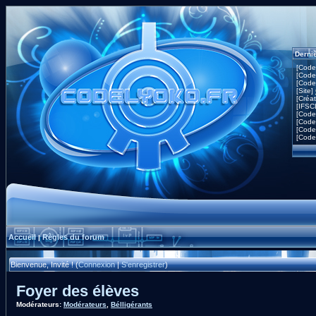
Derni
[Code
[Code
[Code
[Site]
[Créa
[IFSC
[Code
[Code
[Code
[Code
Accueil
Règles du forum
|
Bienvenue, Invité ! (
Connexion
|
S'enregistrer
)
Foyer des élèves
Modérateurs:
Modérateurs
,
Bélligérants