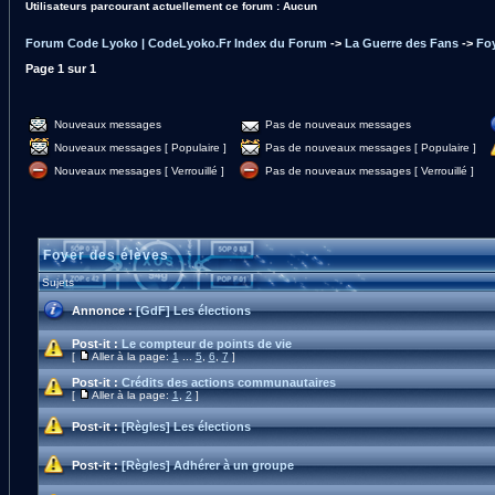
Utilisateurs parcourant actuellement ce forum : Aucun
Forum Code Lyoko | CodeLyoko.Fr Index du Forum
->
La Guerre des Fans
->
Foy
Page
1
sur
1
Nouveaux messages
Pas de nouveaux messages
Nouveaux messages [ Populaire ]
Pas de nouveaux messages [ Populaire ]
Nouveaux messages [ Verrouillé ]
Pas de nouveaux messages [ Verrouillé ]
Foyer des élèves
Sujets
Annonce :
[GdF] Les élections
Post-it :
Le compteur de points de vie
[
Aller à la page:
1
...
5
,
6
,
7
]
Post-it :
Crédits des actions communautaires
[
Aller à la page:
1
,
2
]
Post-it :
[Règles] Les élections
Post-it :
[Règles] Adhérer à un groupe