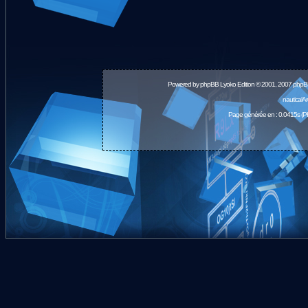
Powered by
phpBB
Lyoko Edition © 2001, 2007 phpB
nauticalA
Page générée en : 0.0415s (P