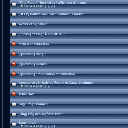
[Tuto Forum] Tutoriel de l'affichage d'images
[
Aller à la page:
1
,
2
,
3
]
[HELP] DarkWilliam 360 download is broken
Avatar et signature
[Forum] Passage à phpBB 3.0 ?
recherche fanfiction
[Question] Rang ?
[Question] Grades
[Question] : Publication de fanfiction
Apparance générale du Forum et Caractéristiques
[
Aller à la page:
1
,
2
]
Tchat Box
Bug : Page Banned
[Bùg] Bûg dès àççéñts: fixed!
Bugs forum
[
Aller à la page:
1
,
2
,
3
]