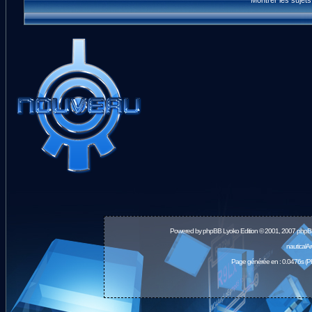
Montrer les sujet
Powered by
phpBB
Lyoko Edition © 2001, 2007 phpB
nauticalA
Page générée en : 0.0476s (P