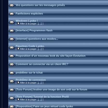
Vos questions sur les messages privés
Fanfictions explicites
Windows Lyoko !
[
Aller à la page:
1
,
2
]
[Interface] Programmes flash
[internet] questions aux modos...
Figurines Code Lyoko.
[
Aller à la page:
1
,
2
]
Proposition d'un nouveau look du site façon Evolution
Comment se connecter via un client IRC?
problème sur le tchat
Problème de connexion
[
Aller à la page:
1
,
2
]
[Tuto Forum] Insérer une image de son ordi sur le forum
[Tuto Forum] Tutorial de la fonction Profil
[
Aller à la page:
1
,
2
]
[Proposition] Faire un jeux virtuel code lyoko