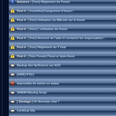
Annonce :
[Tuto] Règlement du Forum
Post-it :
[Tuto/Info]Changement d'heure !
Post-it :
[Tuto] Utilisation du BBcode sur le forum
Post-it :
[Tuto] L'utilisation du forum
Post-it :
[Tuto] Recevoir de l'aide et contacter les responsables !
Post-it :
[Tuto] Règlement du T'chat
Post-it :
[Tuto Forum] Flood et Semi-flood
Backup des fanfictions sur AO3
[AIDE] IFSCL
Impossible de mettre un avatar
S04E84 Missing Script
[ Sondage ]
Un Nouveau chat ?
Certificat SSL