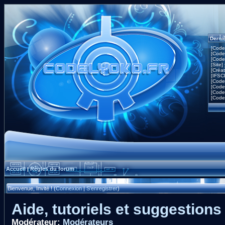
Derni
[Code
[Code
[Code
[Site]
[Créa
[IFSC
[Code
[Code
[Code
[Code
Accueil
Règles du forum
|
Bienvenue, Invité ! (
Connexion
|
S'enregistrer
)
Aide, tutoriels et suggestions
Modérateur:
Modérateurs