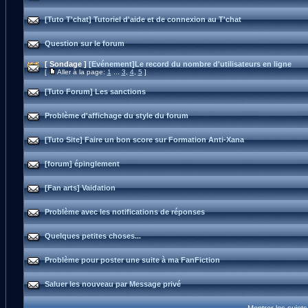
[Tuto T'chat] Tutoriel d'aide et de connexion au T'chat
Question sur le forum
[ Sondage ]
[Evénement]Le record du nombre d'utilisateurs en ligne
[
Aller à la page:
1
...
3
,
4
,
5
]
[Tuto Forum] Les sanctions
Problème d'affichage du style du forum
[Tuto Site] Faire un bon score sur Formation Anti-Xana
[forum] épinglement
[Fan arts] Vaidation
Problème avec les notifications de réponses
Quelques petites choses...
Problème pour poster une suite à ma FanFiction
Saluer les nouveau par Message privé