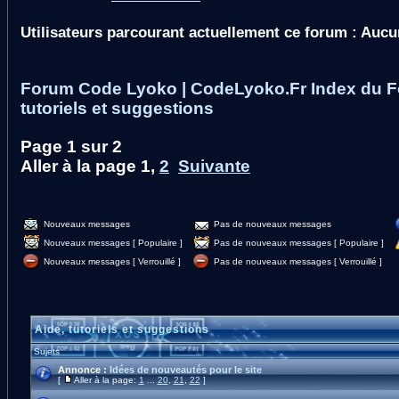
Utilisateurs parcourant actuellement ce forum : Aucu
Forum Code Lyoko | CodeLyoko.Fr Index du 
tutoriels et suggestions
Page
1
sur
2
Aller à la page
1
,
2
Suivante
Nouveaux messages
Pas de nouveaux messages
Nouveaux messages [ Populaire ]
Pas de nouveaux messages [ Populaire ]
Nouveaux messages [ Verrouillé ]
Pas de nouveaux messages [ Verrouillé ]
Aide, tutoriels et suggestions
Sujets
Annonce :
Idées de nouveautés pour le site
[
Aller à la page:
1
...
20
,
21
,
22
]