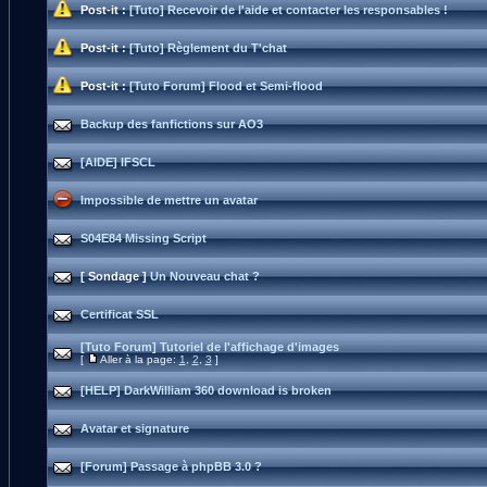
Post-it :
[Tuto] Recevoir de l'aide et contacter les responsables !
Post-it :
[Tuto] Règlement du T'chat
Post-it :
[Tuto Forum] Flood et Semi-flood
Backup des fanfictions sur AO3
[AIDE] IFSCL
Impossible de mettre un avatar
S04E84 Missing Script
[ Sondage ]
Un Nouveau chat ?
Certificat SSL
[Tuto Forum] Tutoriel de l'affichage d'images
[
Aller à la page:
1
,
2
,
3
]
[HELP] DarkWilliam 360 download is broken
Avatar et signature
[Forum] Passage à phpBB 3.0 ?