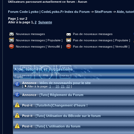
Utilisateurs parcourant actuellement ce forum : Aucun
Forum Code Lyoko | CodeLyoko.Fr Index du Forum
->
Site/Forum
->
Aide, tutor
Page
1
sur
2
Aller à la page
1
,
2
Suivante
Nouveaux messages
Pas de nouveaux messages
Nouveaux messages [ Populaire ]
Pas de nouveaux messages [ Populaire ]
Nouveaux messages [ Verrouillé ]
Pas de nouveaux messages [ Verrouillé ]
Aide, tutoriels et suggestions
Sujets
Annonce :
Idées de nouveautés pour le site
[
Aller à la page:
1
...
20
,
21
,
22
]
Annonce :
[Tuto] Règlement du Forum
Post-it :
[Tuto/Info]Changement d'heure !
Post-it :
[Tuto] Utilisation du BBcode sur le forum
Post-it :
[Tuto] L'utilisation du forum