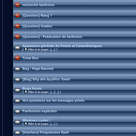
recherche fanfiction
[Question] Rang ?
[Question] Grades
[Question] : Publication de fanfiction
Apparance générale du Forum et Caractéristiques
[
Aller à la page:
1
,
2
]
Tchat Box
Bug : Page Banned
[Bùg] Bûg dès àççéñts: fixed!
Bugs forum
[
Aller à la page:
1
,
2
,
3
]
Vos questions sur les messages privés
Fanfictions explicites
Windows Lyoko !
[
Aller à la page:
1
,
2
]
[Interface] Programmes flash