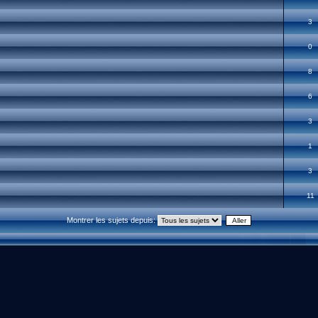
3
0
8
6
3
1
3
11
Montrer les sujets depuis: