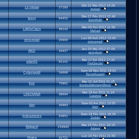
Dim 12 Mai 2013 15:26
Le minaw
27183
trupssi
Dim 17 Fév 2013 22:46
jessy
64452
darckfolie
Mer 03 Oct 2012 11:38
LARIxClass
39142
Mahad
Lun 06 Aoû 2012 13:45
etrocepad
26966
etrocepad
Jeu 03 Mai 2012 07:05
AKO
34437
jannylove
Mar 17 Avr 2012 17:32
edan01
82141
FirstSecret
Sam 19 Nov 2011 18:01
CyberjujuM
54668
RenaHurashi
Mar 12 Juil 2011 01:25
Kris
75961
levraioddlemagnifique
Mar 19 Avr 2011 11:24
LINUXANA
38664
Calabria
Sam 02 Avr 2011 13:55
Xen
26983
Xen
Sam 19 Fév 2011 18:26
lyokounivers
20851
Zoddo
Mar 15 Fév 2011 20:10
Belgarel
154940
Adwys
Lun 14 Fév 2011 21:50
Shaka
31721