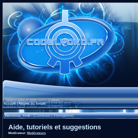
Accueil
Règles du forum
|
Bienvenue, Invité ! (
Connexion
|
S'enregistrer
)
Aide, tutoriels et suggestions
Modérateur:
Modérateurs