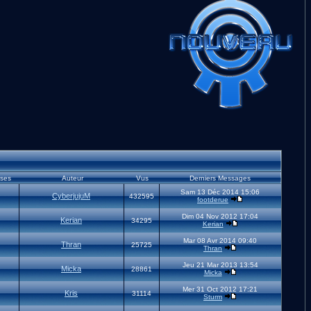
ses
Auteur
Vus
Derniers Messages
Sam 13 Déc 2014 15:06
CyberjujuM
432595
footderue
Dim 04 Nov 2012 17:04
Kerian
34295
Kerian
Mar 08 Avr 2014 09:40
Thran
25725
Thran
Jeu 21 Mar 2013 13:54
Micka
28861
Micka
Mer 31 Oct 2012 17:21
Kris
31114
Sturm