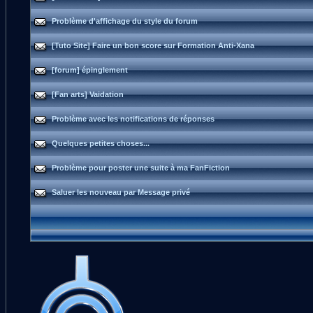
Problème d'affichage du style du forum
[Tuto Site] Faire un bon score sur Formation Anti-Xana
[forum] épinglement
[Fan arts] Vaidation
Problème avec les notifications de réponses
Quelques petites choses...
Problème pour poster une suite à ma FanFiction
Saluer les nouveau par Message privé