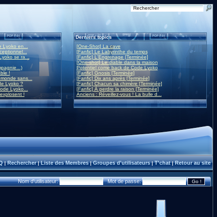
Derniers topics
 Lyoko en...
[One-Shot] La cave
eptionnel...
[Fanfic] Le Labyrinthe du temps
yoko se ra...
[Fanfic] L'Engrenage [Terminée]
[One-shot] Le diable dans la maison
mpagnie...)
Potentiel come back de Code Lyoko
ble !
[Fanfic] Gnosis [Terminée]
monde sans...
[Fanfic] Dix ans après [Terminée]
de Lyoko ?
[Fanfic] Chacun sa chimère [Terminée]
ode Lyoko...
[Fanfic] À perdre la raison [Terminée]
 explosent !
Anciens : Réveillez-vous ! La bulle d...
Q
Rechercher
Liste des Membres
Groupes d'utilisateurs
T'chat
Retour au site
|
|
|
|
|
Nom d'utilisateur:
Mot de passe: