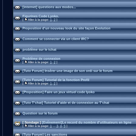
[internet] questions aux modos...
Figurines Code Lyoko.
[
Aller à la page:
1
,
2
]
Proposition d'un nouveau look du site façon Evolution
Comment se connecter via un client IRC?
problème sur le tchat
Problème de connexion
[
Aller à la page:
1
,
2
]
[Tuto Forum] Insérer une image de son ordi sur le forum
[Tuto Forum] Tutorial de la fonction Profil
[
Aller à la page:
1
,
2
]
[Proposition] Faire un jeux virtuel code lyoko
[Tuto T'chat] Tutoriel d'aide et de connexion au T'chat
Question sur le forum
[ Sondage ]
[Evénement]Le record du nombre d'utilisateurs en ligne
[
Aller à la page:
1
...
3
,
4
,
5
]
[Tuto Forum] Les sanctions