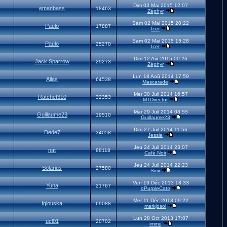
Dim 03 Mai 2015 12:07
emanbass
18463
Zéphyr
Sam 02 Mai 2015 20:22
Paulo
17887
Icer
Sam 02 Mai 2015 15:28
Paulo
25270
Icer
Dim 12 Avr 2015 00:26
Jack Sparrow
29273
Zéphyr
Lun 18 Aoû 2014 17:59
Ailas
64538
Mascarade
Mer 30 Juil 2014 16:57
Ratchet310
32353
MTDirector
Mar 29 Juil 2014 08:55
Guillaume23
19510
Guillaume23
Dim 27 Juil 2014 11:56
Dede7
34058
Jessie
Jeu 24 Juil 2014 23:07
nat
88118
Café Noir
Jeu 24 Juil 2014 22:23
Solarius
27580
Sirix
Ven 13 Déc 2013 18:33
Yuna
21767
¤PurpleCat¤
Mer 11 Déc 2013 09:22
Iglouska
69088
markjosol
Lun 28 Oct 2013 17:07
ucl01
20702
immu