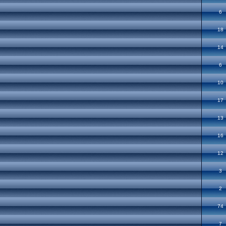
6
18
14
6
10
17
13
16
12
3
2
74
7