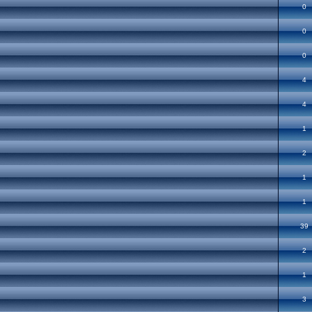
0
0
0
4
4
1
2
1
1
39
2
1
3