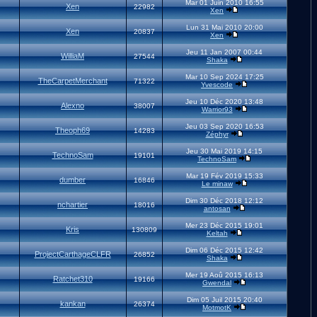
Mar 01 Juin 2010 16:55
Xen
22982
Xen
Lun 31 Mai 2010 20:00
Xen
20837
Xen
Jeu 11 Jan 2007 00:44
WilliaM
27544
Shaka
Mar 10 Sep 2024 17:25
TheCarpetMerchant
71322
Yvescode
Jeu 10 Déc 2020 13:48
Alexno
38007
Warrior93
Jeu 03 Sep 2020 16:53
Theoph69
14283
Zéphyr
Jeu 30 Mai 2019 14:15
TechnoSam
19101
TechnoSam
Mar 19 Fév 2019 15:33
dumber
16846
Le minaw
Dim 30 Déc 2018 12:12
nchartier
18016
antosan
Mer 23 Déc 2015 19:01
Kris
130809
Keltah
Dim 06 Déc 2015 12:42
ProjectCarthageCLFR
26852
Shaka
Mer 19 Aoû 2015 16:13
Ratchet310
19166
Gwendal
Dim 05 Juil 2015 20:40
kankan
26374
MotmotK