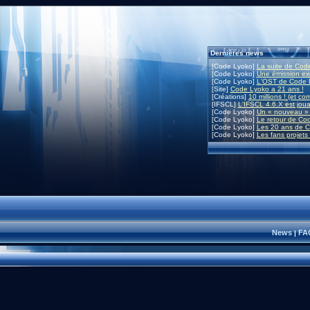
Dernières news
[Code Lyoko]
La suite de Code
[Code Lyoko]
Une émission exc
[Code Lyoko]
L'OST de Code L
[Site]
Code Lyoko a 21 ans !
[Créations]
10 millions ! (et co
[IFSCL]
L'IFSCL 4.6.X est joua
[Code Lyoko]
Un « nouveau » 
[Code Lyoko]
Le retour de Co
[Code Lyoko]
Les 20 ans de C
[Code Lyoko]
Les fans projets
News
FA
|