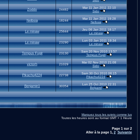
Sido
Mar 11 Jan 2011 22:10
Zoddo
24482
Sido
Mar 11 Jan 2011 19:28
Nelbsia
18244
Nelbsia
Jeu 06 Jan 2011 18:17
Le minaw
25644
Le minaw
Lun 03 Jan 2011 19:34
Le minaw
23290
Le minaw
Sam 20 Nov 2010 13:57
Tempus Fugit
23130
Tempus Fugit
Mar 02 Nov 2010 21:08
victorh
21029
Sido
Sam 30 Oct 2010 08:15
Pikachu4224
22738
Pikachu4224
Lun 25 Oct 2010 22:31
Benjamin1
30354
Belgarel
Marquez tous les sujets comme lus
Toutes les heures sont au format GMT + 1 Heure
Page
1
sur
2
Aller à la page
1
,
2
Suivante