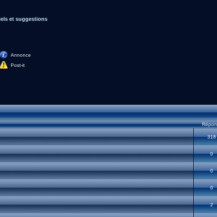
iels et suggestions
Annonce
Post-it
Répon
318
0
0
0
2