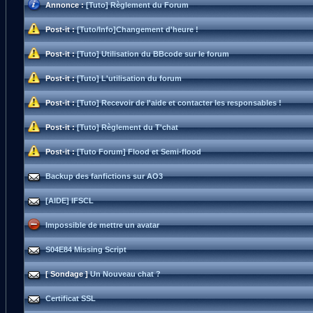
Annonce :
[Tuto] Règlement du Forum
Post-it :
[Tuto/Info]Changement d'heure !
Post-it :
[Tuto] Utilisation du BBcode sur le forum
Post-it :
[Tuto] L'utilisation du forum
Post-it :
[Tuto] Recevoir de l'aide et contacter les responsables !
Post-it :
[Tuto] Règlement du T'chat
Post-it :
[Tuto Forum] Flood et Semi-flood
Backup des fanfictions sur AO3
[AIDE] IFSCL
Impossible de mettre un avatar
S04E84 Missing Script
[ Sondage ]
Un Nouveau chat ?
Certificat SSL