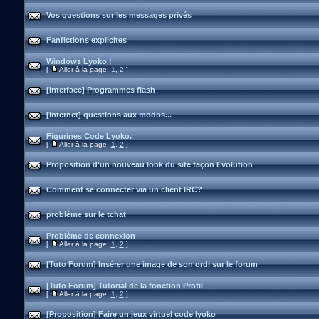
Vos questions sur les messages privés
Fanfictions explicites
Windows Lyoko !
[
Aller à la page:
1
,
2
]
[Interface] Programmes flash
[internet] questions aux modos...
Figurines Code Lyoko.
[
Aller à la page:
1
,
2
]
Proposition d'un nouveau look du site façon Evolution
Comment se connecter via un client IRC?
problème sur le tchat
Problème de connexion
[
Aller à la page:
1
,
2
]
[Tuto Forum] Insérer une image de son ordi sur le forum
[Tuto Forum] Tutorial de la fonction Profil
[
Aller à la page:
1
,
2
]
[Proposition] Faire un jeux virtuel code lyoko