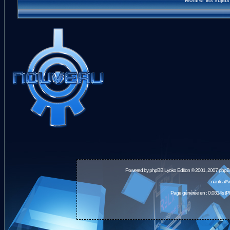
Montrer les sujet
Powered by
phpBB
Lyoko Edition © 2001, 2007 phpB
nauticalA
Page générée en : 0.0814s (P