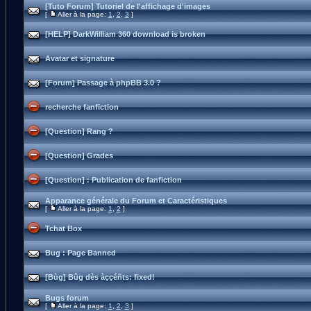
[Tuto Forum] Tutoriel de l'affichage d'images
[
Aller à la page:
1
,
2
,
3
]
[HELP] DarkWilliam 360 download is broken
Avatar et signature
[Forum] Passage à phpBB 3.0 ?
recherche fanfiction
[Question] Rang ?
[Question] Grades
[Question] : Publication de fanfiction
Apparance générale du Forum et Caractéristiques
[
Aller à la page:
1
,
2
]
Tchat Box
Bug : Page Banned
[Bùg] Bûg dès àççéñts: fixed!
Bugs forum
[
Aller à la page:
1
,
2
,
3
]