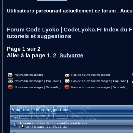
Utilisateurs parcourant actuellement ce forum : Aucu
Forum Code Lyoko | CodeLyoko.Fr Index du 
tutoriels et suggestions
Page
1
sur
2
Aller à la page
1
,
2
Suivante
Nouveaux messages
Pas de nouveaux messages
Nouveaux messages [ Populaire ]
Pas de nouveaux messages [ Populaire ]
Nouveaux messages [ Verrouillé ]
Pas de nouveaux messages [ Verrouillé ]
Aide, tutoriels et suggestions
Sujets
Annonce :
Idées de nouveautés pour le site
[
Aller à la page:
1
...
20
,
21
,
22
]