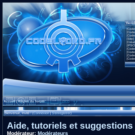
Derni
[Code
[Code
[Code
[Site]
[Créa
[IFSC
[Code
[Code
[Code
[Code
Accueil
Règles du forum
|
Bienvenue, Invité ! (
Connexion
|
S'enregistrer
)
Aide, tutoriels et suggestions
Modérateur:
Modérateurs