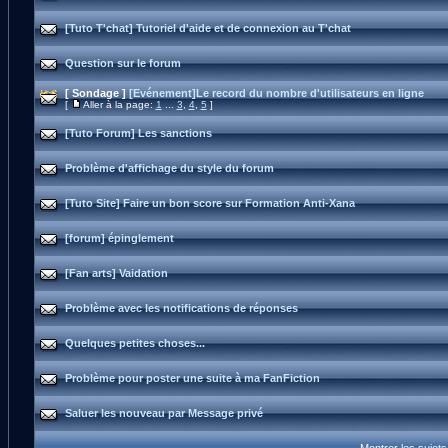
[Tuto T'chat] Tutoriel d'aide et de connexion au T'chat
Question sur le forum
[ Sondage ]
[Evénement]Le record du nombre d'utilisateurs en ligne
[
Aller à la page:
1
...
3
,
4
,
5
]
[Tuto Forum] Les sanctions
Problème d'affichage du style du forum
[Tuto Site] Faire un bon score sur Formation Anti-Xana
[forum] épinglement
[Fan arts] Vaidation
Problème avec les notifications de réponses
Quelques petites choses...
Problème pour poster une suite à ma FanFiction
Saluer les nouveau par Message privé