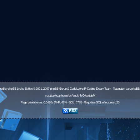
red by
phpBB
Lyoko Edition © 2001, 2007 phpBB Group & CodeLyoko.Fr Coding Dream Team - Traduction par :
phpBB-
nauticalArea theme by Arnold & CyberjujuM
Page générée en : 0.0436s (PHP: 43% - SQL: 57%) - Requêtes SQL effectuées : 20