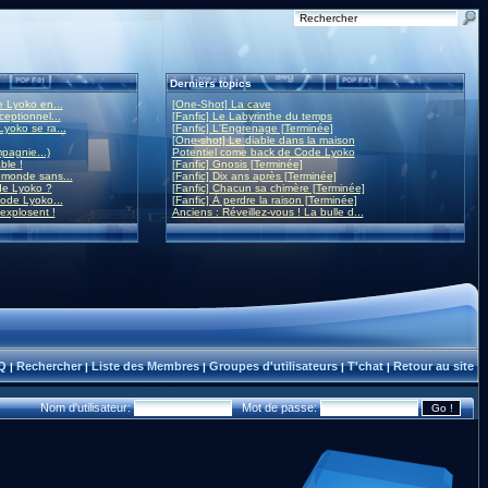
Derniers topics
 Lyoko en...
[One-Shot] La cave
eptionnel...
[Fanfic] Le Labyrinthe du temps
yoko se ra...
[Fanfic] L'Engrenage [Terminée]
[One-shot] Le diable dans la maison
mpagnie...)
Potentiel come back de Code Lyoko
ble !
[Fanfic] Gnosis [Terminée]
monde sans...
[Fanfic] Dix ans après [Terminée]
de Lyoko ?
[Fanfic] Chacun sa chimère [Terminée]
ode Lyoko...
[Fanfic] À perdre la raison [Terminée]
 explosent !
Anciens : Réveillez-vous ! La bulle d...
Q
Rechercher
Liste des Membres
Groupes d'utilisateurs
T'chat
Retour au site
|
|
|
|
|
Nom d'utilisateur:
Mot de passe: