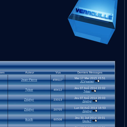
ses
Auteur
Vus
Derniers Messages
Mar 17 Mar 2015 15:51
Jean-Pierre
458117
JCVgamer
Jeu 07 Aoû 2014 22:02
Tyker
40412
Tyker
Jeu 07 Aoû 2014 20:03
Zéphyr
23313
Zéphyr
Lun 04 Aoû 2014 16:53
Zéphyr
20705
Zéphyr
Jeu 31 Juil 2014 19:01
Ikorih
60508
Dede7