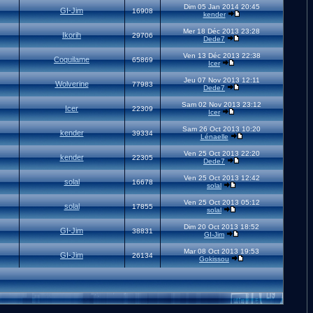
Dim 05 Jan 2014 20:45
GI-Jim
16908
kender
Mer 18 Déc 2013 23:28
Ikorih
29706
Dede7
Ven 13 Déc 2013 22:38
Coquilame
65869
Icer
Jeu 07 Nov 2013 12:11
Wolverine
77983
Dede7
Sam 02 Nov 2013 23:12
Icer
22309
Icer
Sam 26 Oct 2013 10:20
kender
39334
Lénaelle
Ven 25 Oct 2013 22:20
kender
22305
Dede7
Ven 25 Oct 2013 12:42
solal
16678
solal
Ven 25 Oct 2013 05:12
solal
17855
solal
Dim 20 Oct 2013 18:52
GI-Jim
38831
GI-Jim
Mar 08 Oct 2013 19:53
GI-Jim
26134
Gokissou