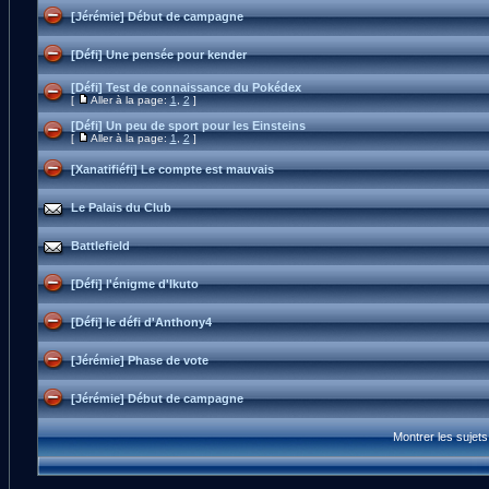
[Jérémie] Début de campagne
[Défi] Une pensée pour kender
[Défi] Test de connaissance du Pokédex
[
Aller à la page:
1
,
2
]
[Défi] Un peu de sport pour les Einsteins
[
Aller à la page:
1
,
2
]
[Xanatifiéfi] Le compte est mauvais
Le Palais du Club
Battlefield
[Défi] l'énigme d'Ikuto
[Défi] le défi d'Anthony4
[Jérémie] Phase de vote
[Jérémie] Début de campagne
Montrer les sujet