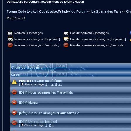
Utilisateurs parcourant actuellement ce forum : Aucun
Forum Code Lyoko | CodeLyoko.Fr Index du Forum
->
La Guerre des Fans
->
Clu
Page
1
sur
1
Nouveaux messages
Pas de nouveaux messages
Nouveaux messages [ Populaire ]
Pas de nouveaux messages [ Populaire ]
Nouveaux messages [ Verrouillé ]
Pas de nouveaux messages [ Verrouillé ]
Club de Jérémie
Sujets
Post-it :
Le Club de Jérémie
[
Aller à la page:
1
...
7
,
8
,
9
]
[Défi] Nous sommes les Marseillais
[Défi] Manta !
[Défi] Alors, on aime jouer aux cartes ?
[Défi] Un peu de lecture?
[
Aller à la page:
1
,
2
]