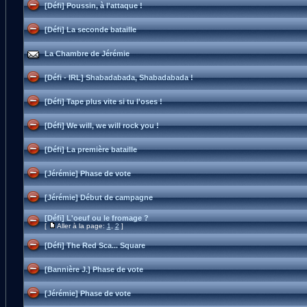
[Défi] Poussin, à l'attaque !
[Défi] La seconde bataille
La Chambre de Jérémie
[Défi - IRL] Shabadabada, Shabadabada !
[Défi] Tape plus vite si tu l'oses !
[Défi] We will, we will rock you !
[Défi] La première bataille
[Jérémie] Phase de vote
[Jérémie] Début de campagne
[Défi] L'oeuf ou le fromage ?
[
Aller à la page:
1
,
2
]
[Défi] The Red Sca... Square
[Bannière J.] Phase de vote
[Jérémie] Phase de vote