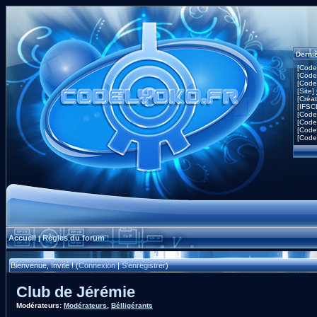
Derni
[Code
[Code
[Code
[Site]
[Créa
[IFSC
[Code
[Code
[Code
[Code
Accueil
Règles du forum
|
Bienvenue, Invité ! (
Connexion
|
S'enregistrer
)
Club de Jérémie
Modérateurs:
Modérateurs
,
Bélligérants