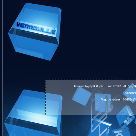
Powered by
phpBB
Lyoko Edition © 2001, 2007 phpB
nauticalA
Page générée en : 0.0387s (P