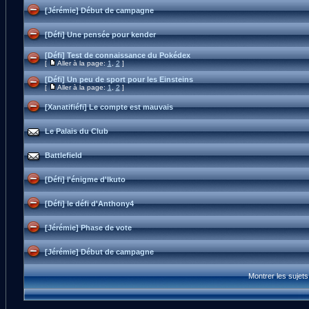
[Jérémie] Début de campagne
[Défi] Une pensée pour kender
[Défi] Test de connaissance du Pokédex
[
Aller à la page:
1
,
2
]
[Défi] Un peu de sport pour les Einsteins
[
Aller à la page:
1
,
2
]
[Xanatifiéfi] Le compte est mauvais
Le Palais du Club
Battlefield
[Défi] l'énigme d'Ikuto
[Défi] le défi d'Anthony4
[Jérémie] Phase de vote
[Jérémie] Début de campagne
Montrer les sujet