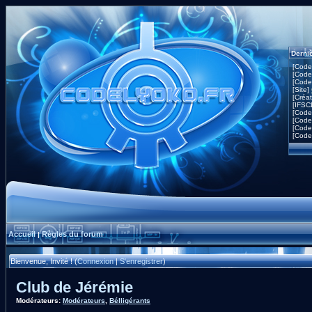
Derni
[Code
[Code
[Code
[Site]
[Créa
[IFSC
[Code
[Code
[Code
[Code
Accueil
Règles du forum
|
Bienvenue, Invité ! (
Connexion
|
S'enregistrer
)
Club de Jérémie
Modérateurs:
Modérateurs
,
Bélligérants