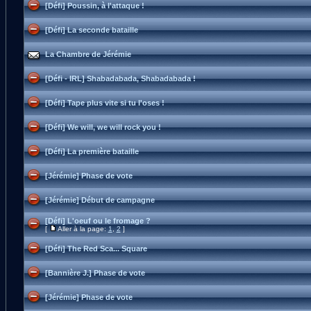
[Défi] Poussin, à l'attaque !
[Défi] La seconde bataille
La Chambre de Jérémie
[Défi - IRL] Shabadabada, Shabadabada !
[Défi] Tape plus vite si tu l'oses !
[Défi] We will, we will rock you !
[Défi] La première bataille
[Jérémie] Phase de vote
[Jérémie] Début de campagne
[Défi] L'oeuf ou le fromage ?
[
Aller à la page:
1
,
2
]
[Défi] The Red Sca... Square
[Bannière J.] Phase de vote
[Jérémie] Phase de vote