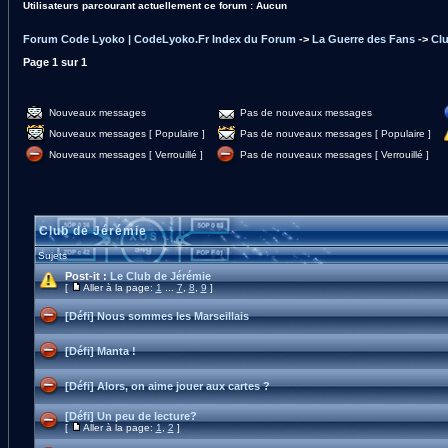
Utilisateurs parcourant actuellement ce forum : Aucun
Forum Code Lyoko | CodeLyoko.Fr Index du Forum
->
La Guerre des Fans
->
Clu
Page
1
sur
1
Nouveaux messages
Pas de nouveaux messages
Nouveaux messages [ Populaire ]
Pas de nouveaux messages [ Populaire ]
Nouveaux messages [ Verrouillé ]
Pas de nouveaux messages [ Verrouillé ]
Club de Jérémie
Sujets
Post-it :
Le Club de Jérémie
[
Aller à la page:
1
...
7
,
8
,
9
]
[Défi] Nous sommes les Marseillais
[Défi] Manta !
[Défi] Alors, on aime jouer aux cartes ?
[Défi] Un peu de lecture?
[
Aller à la page:
1
,
2
]